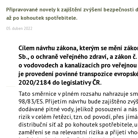
Připravované novely k zajištění zvýšení bezpečnosti d
až po kohoutek spotřebitele.
05. duben 2022
Cílem návrhu zákona, kterým se mění záko
Sb., o ochraně veřejného zdraví, a zákon č
o vodovodech a kanalizacích pro veřejnou
je provedení povinné transpozice evropské
2020/2184 do legislativy ČR.
Tato směrnice v plném rozsahu nahrazuje sm
98/83/ES. Přijetím návrhu bude zajištěno zvý
dodávané pitné vody, jelikož posouzení a nás
rizik v celém řetězci, tzn. od povodí, přes jímá
distribuční síť až po kohoutek spotřebitele,
zaměření se na relevantní rizika a přijetí vh