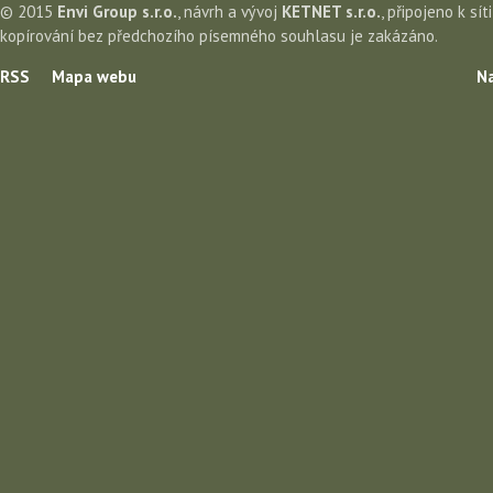
© 2015
Envi Group s.r.o.
, návrh a vývoj
KETNET s.r.o.
, připojeno k sít
kopírování bez předchozího písemného souhlasu je zakázáno.
RSS
Mapa webu
Na