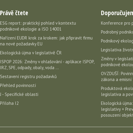
Právě čtete
Doporučuje
ESG report: praktický pohled v kontextu
Konference pro 
podnikové ekologie a ISO 14001
Podrobný podniko
Nařízení EUDR krok za krokem: jak připravit firmu
Podnikový ekolog
na nové požadavky EU
Legislativa život
Ekologická újma v legislativě ČR
Změny v legislati
ISPOP 2026: Změny v ohlašování - aplikace ISPOP,
podnikové ekolog
IRZ, SPE, odpady, obaly, voda ...
OVZDUŠÍ: Povinn
Sestavení registru požadavků
zákona a emisní 
Přehled povinností
Produktová ekolo
J - Specifické oblasti
legislativa a po
Příloha I2
Ekologická újma:
legislativy + Pr
posouzení objekt