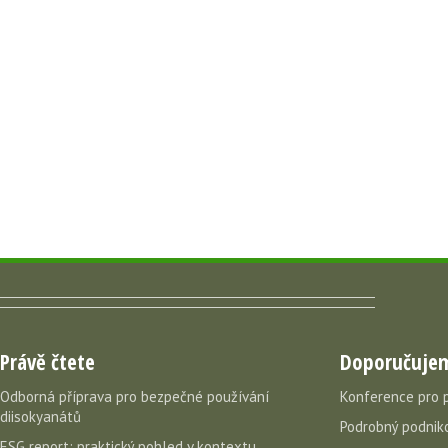
Právě čtete
Doporučuje
Odborná příprava pro bezpečné používání
Konference pro 
diisokyanátů
Podrobný podniko
ESG report: praktický pohled v kontextu