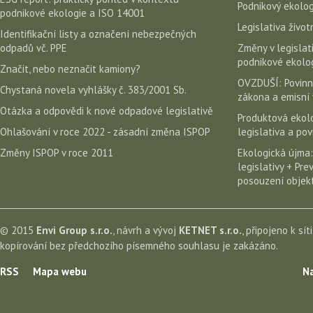
Podnikový ekolog
podnikové ekologie a ISO 14001
Legislativa život
Identifikační listy a označení nebezpečných
odpadů vč. PPE
Změny v legislati
podnikové ekolog
Značit, nebo neznačit kamiony?
OVZDUŠÍ: Povinn
Chystaná novela vyhlášky č. 383/2001 Sb.
zákona a emisní 
Otázka a odpovědi k nové odpadové legislativě
Produktová ekolo
Ohlašování v roce 2022 - zásadní změna ISPOP
legislativa a po
Změny ISPOP v roce 2011
Ekologická újma:
legislativy + Pr
posouzení objekt
© 2015
Envi Group s.r.o.
, návrh a vývoj
KETNET s.r.o.
, připojeno k sít
kopírování bez předchozího písemného souhlasu je zakázáno.
RSS
Mapa webu
Na