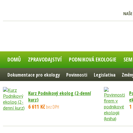
NAŠE
DOMŮ
ZPRAVODAJSTVÍ
PODNIKOVÁ EKOLOGIE
SEM
Dokumentace pro ekology
Povinnosti
Legislativa
Změny
Kurz Podnikový ekolog (2-denní
P
kurz)
e
6 611 Kč
1
bez DPH