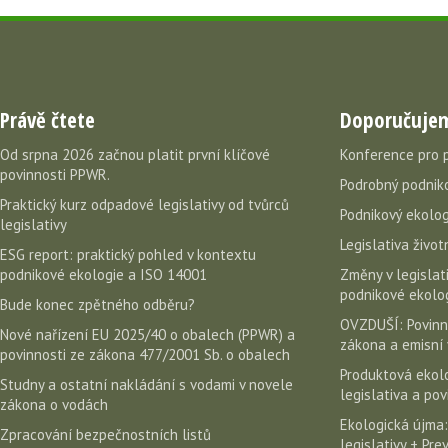
Právě čtete
Doporučuje
Od srpna 2026 začnou platit první klíčové
Konference pro 
povinnosti PPWR.
Podrobný podniko
Praktický kurz odpadové legislativy od tvůrců
Podnikový ekolog
legislativy
Legislativa život
ESG report: praktický pohled v kontextu
podnikové ekologie a ISO 14001
Změny v legislati
podnikové ekolog
Bude konec zpětného odběru?
OVZDUŠÍ: Povinn
Nové nařízení EU 2025/40 o obalech (PPWR) a
zákona a emisní 
povinnosti ze zákona 477/2001 Sb. o obalech
Produktová ekolo
Studny a ostatní nakládání s vodami v novele
legislativa a po
zákona o vodách
Ekologická újma:
Zpracování bezpečnostních listů
legislativy + Pr