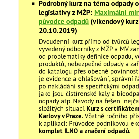
Podrobný kurz na téma odpady o
legislativy z MŽP:
Maximální mi
původce odpadů
(víkendový kurz
20.10.2019)
Dvoudenní kurz přímo od tvůrců legi
vyvedený odborníky z MŽP a MV za
od problematiky definice odpadu, v
produktů, nebezpečné odpady a za
do katalogu přes obecné povinnost
je evidence a ohlašování, správní ř
po nakládání se specifickými odpa
jako jsou čistírenské kaly a bioodp
odpady atp. Návody na řešení nejča
složitých situací.
Kurz s certifikátem
Karlovy v Praze.
Včetně ročního pří
k aplikaci: Průvodce podnikovou eko
komplet ILNO a značení odpadů
.