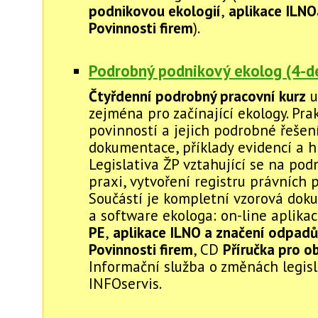
podnikovou ekologií
,
aplikace ILNO
Povinnosti firem
).
Podrobný podnikový ekolog (4-de
Čtyřdenní podrobný pracovní kurz
u
zejména pro začínající ekology. Pra
povinností a jejich podrobné řešení
dokumentace, příklady evidencí a hl
Legislativa ŽP vztahující se na pod
praxi, vytvoření registru právních 
Součástí je kompletní vzorová do
a software ekologa: on-line aplika
PE
,
aplikace ILNO a značení odpadů
Povinnosti firem
, CD
Příručka pro o
Informační služba o změnách legisl
INFOservis.