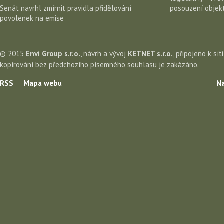
Senát navrhl zmírnit pravidla přidělování
posouzení objekt
povolenek na emise
© 2015
Envi Group s.r.o.
, návrh a vývoj
KETNET s.r.o.
, připojeno k sít
kopírování bez předchozího písemného souhlasu je zakázáno.
RSS
Mapa webu
Na