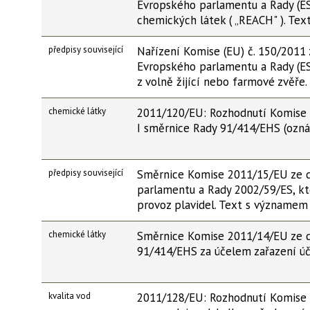
Evropského parlamentu a Rady (ES)
chemických látek ( „REACH" ). Te
předpisy související
Nařízení Komise (EU) č. 150/2011 
Evropského parlamentu a Rady (ES)
z volně žijící nebo farmové zvěř
chemické látky
2011/120/EU: Rozhodnutí Komise 
I směrnice Rady 91/414/EHS (ozn
předpisy související
Směrnice Komise 2011/15/EU ze d
parlamentu a Rady 2002/59/ES, kt
provoz plavidel. Text s význame
chemické látky
Směrnice Komise 2011/14/EU ze d
91/414/EHS za účelem zařazení ú
kvalita vod
2011/128/EU: Rozhodnutí Komise 