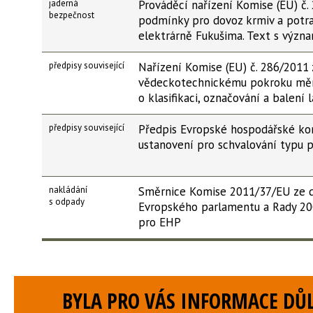
jaderná
Prováděcí nařízení Komise (EU) č.
bezpečnost
podmínky pro dovoz krmiv a potrav
elektrárně Fukušima. Text s výz
předpisy související
Nařízení Komise (EU) č. 286/2011 
vědeckotechnickému pokroku mění
o klasifikaci, označování a balen
předpisy související
Předpis Evropské hospodářské kom
ustanovení pro schvalování typu
nakládání
Směrnice Komise 2011/37/EU ze dn
s odpady
Evropského parlamentu a Rady 20
pro EHP
BYLA PRO VÁS INFORMACE DŮL