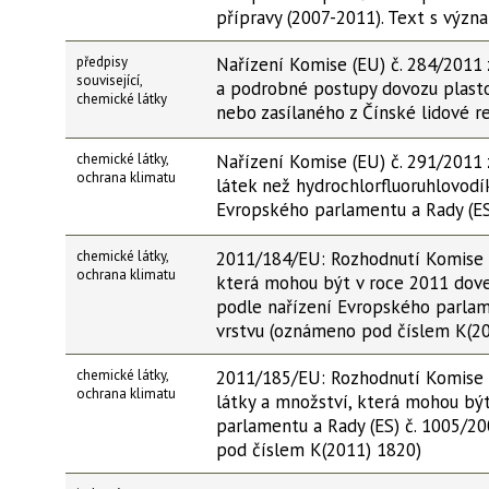
přípravy (2007-2011). Text s vý
předpisy
Nařízení Komise (EU) č. 284/2011
související,
a podrobné postupy dovozu plast
chemické látky
nebo zasílaného z Čínské lidové r
chemické látky,
Nařízení Komise (EU) č. 291/2011 
ochrana klimatu
látek než hydrochlorfluoruhlovodík
Evropského parlamentu a Rady (ES)
chemické látky,
2011/184/EU: Rozhodnutí Komise z
ochrana klimatu
která mohou být v roce 2011 dovez
podle nařízení Evropského parlam
vrstvu (oznámeno pod číslem K(2
chemické látky,
2011/185/EU: Rozhodnutí Komise z
ochrana klimatu
látky a množství, která mohou bý
parlamentu a Rady (ES) č. 1005/2
pod číslem K(2011) 1820)