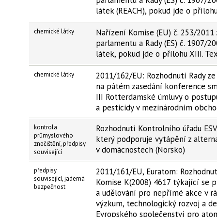
parlamentu a Rady (ES) č. 1907/2
látek (REACH), pokud jde o přílo
chemické látky
Nařízení Komise (EU) č. 253/2011
parlamentu a Rady (ES) č. 1907/2
látek, pokud jde o přílohu XIII. 
chemické látky
2011/162/EU: Rozhodnutí Rady ze 
na pátém zasedání konference sm
III Rotterdamské úmluvy o postup
a pesticidy v mezinárodním obch
kontrola
Rozhodnutí Kontrolního úřadu ESV
průmyslového
který podporuje vytápění z altern
znečištění, předpisy
v domácnostech (Norsko)
související
předpisy
2011/161/EU, Euratom: Rozhodnutí
související, jaderná
Komise K(2008) 4617 týkající se p
bezpečnost
a udělování pro nepřímé akce v 
výzkum, technologický rozvoj a 
Evropského společenství pro atom