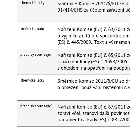
chemické látky
Směrnice Komise 2011/6/EU ze dn
91/414/EHS za účelem zařazení úč
změny klimatu
Nařízení Komise (EU) č. 63/2011 z
o výjimku z cílů pro specifické e
(ES) č. 443/2009.. Text s význam
předpisy související
Nařízení Komise (EU) č. 65/2011 z
k nařízení Rady (ES) č. 1698/2005
s ohledem na opatření na podpor
chemické látky
Směrnice Komise 2011/8/EU ze dne
o omezení používání bisfenolu A 
předpisy související
Nařízení Komise (EU) č. 87/2011 z
zdraví včel, stanoví další povinno
parlamentu a Rady (ES) č. 882/200