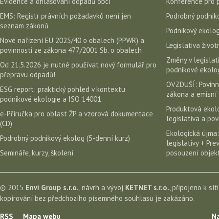
Evidence a ohlašování odpadů obcí
Konference pro 
EMS: Registr právních požadavků není jen
Podrobný podniko
seznam zákonů
Podnikový ekolog
Nové nařízení EU 2025/40 o obalech (PPWR) a
Legislativa život
povinnosti ze zákona 477/2001 Sb. o obalech
Změny v legislati
Od 21.5.2026 je nutné používat nový formulář pro
podnikové ekolog
přepravu odpadů!
OVZDUŠÍ: Povinn
ESG report: praktický pohled v kontextu
zákona a emisní 
podnikové ekologie a ISO 14001
Produktová ekolo
e-Příručka pro oblast ŽP a vzorová dokumentace
legislativa a po
(CD)
Ekologická újma:
Podrobný podnikový ekolog (5-denní kurz)
legislativy + Pr
Semináře, kurzy, školení
posouzení objekt
© 2015
Envi Group s.r.o.
, návrh a vývoj
KETNET s.r.o.
, připojeno k sít
kopírování bez předchozího písemného souhlasu je zakázáno.
RSS
Mapa webu
Na