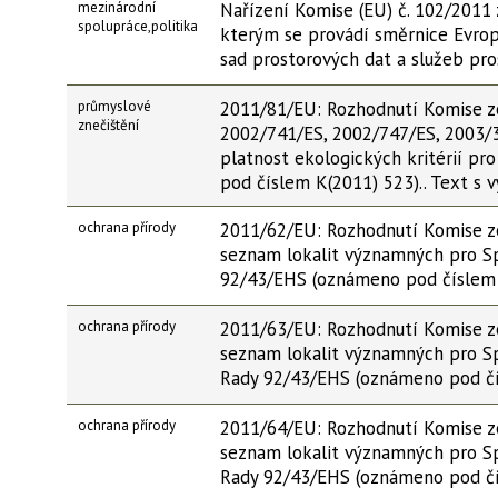
mezinárodní
Nařízení Komise (EU) č. 102/2011 
spolupráce,politika
kterým se provádí směrnice Evrop
sad prostorových dat a služeb pr
průmyslové
2011/81/EU: Rozhodnutí Komise ze
znečištění
2002/741/ES, 2002/747/ES, 2003/3
platnost ekologických kritérií 
pod číslem K(2011) 523).. Text 
ochrana přírody
2011/62/EU: Rozhodnutí Komise ze
seznam lokalit významných pro Sp
92/43/EHS (oznámeno pod číslem
ochrana přírody
2011/63/EU: Rozhodnutí Komise ze
seznam lokalit významných pro Sp
Rady 92/43/EHS (oznámeno pod čí
ochrana přírody
2011/64/EU: Rozhodnutí Komise ze
seznam lokalit významných pro Sp
Rady 92/43/EHS (oznámeno pod čí