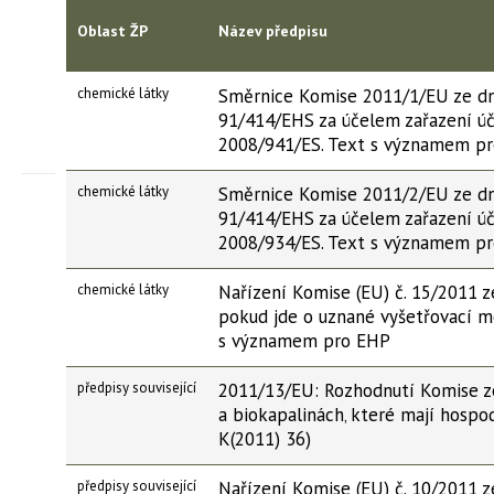
Oblast ŽP
Název předpisu
chemické látky
Směrnice Komise 2011/1/EU ze dn
91/414/EHS za účelem zařazení úč
2008/941/ES. Text s významem p
chemické látky
Směrnice Komise 2011/2/EU ze dne
91/414/EHS za účelem zařazení úč
2008/934/ES. Text s významem p
chemické látky
Nařízení Komise (EU) č. 15/2011 z
pokud jde o uznané vyšetřovací me
s významem pro EHP
předpisy související
2011/13/EU: Rozhodnutí Komise ze
a biokapalinách‚ které mají hosp
K(2011) 36)
předpisy související
Nařízení Komise (EU) č. 10/2011 