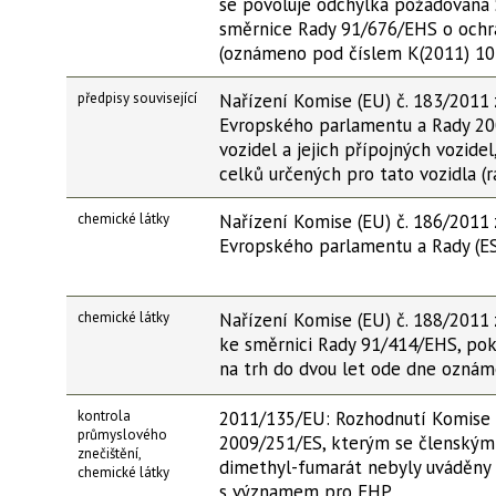
se povoluje odchylka požadovaná 
směrnice Rady 91/676/EHS o ochr
(oznámeno pod číslem K(2011) 10
předpisy související
Nařízení Komise (EU) č. 183/2011 
Evropského parlamentu a Rady 20
vozidel a jejich přípojných vozide
celků určených pro tato vozidla 
chemické látky
Nařízení Komise (EU) č. 186/2011 
Evropského parlamentu a Rady (E
chemické látky
Nařízení Komise (EU) č. 188/2011 
ke směrnici Rady 91/414/EHS, pok
na trh do dvou let ode dne ozná
kontrola
2011/135/EU: Rozhodnutí Komise z
průmyslového
2009/251/ES, kterým se členským s
znečištění,
dimethyl-fumarát nebyly uváděny 
chemické látky
s významem pro EHP