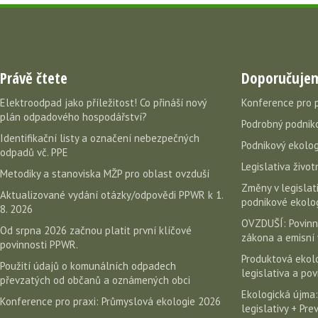
Právě čtete
Doporučuje
Elektroodpad jako příležitost! Co přináší nový
Konference pro 
plán odpadového hospodářství?
Podrobný podniko
Identifikační listy a označení nebezpečných
Podnikový ekolog
odpadů vč. PPE
Legislativa život
Metodiky a stanoviska MŽP pro oblast ovzduší
Změny v legislati
Aktualizované vydání otázky/odpovědi PPWR k 1.
podnikové ekolog
8. 2026
OVZDUŠÍ: Povinn
Od srpna 2026 začnou platit první klíčové
zákona a emisní 
povinnosti PPWR.
Produktová ekolo
Použití údajů o komunálních odpadech
legislativa a po
převzatých od občanů a oznámených obci
Ekologická újma:
Konference pro praxi: Průmyslová ekologie 2026
legislativy + Pr