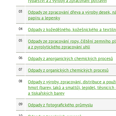
rybářství a z výroby a zpracování potravin
03
Odpady ze zpracování dřeva a výroby desek, ná
papíru a lepenky
04
Odpady z kožedělného, kožešnického a textil
05
Odpady ze zpracování ropy, čištění zemního p
a z pyrolytického zpracování uhlí
06
Odpady z anorganických chemických procesů
07
Odpady z organických chemických procesů
08
Odpady z výroby, zpracování, distribuce a použ
hmot (barev, laků a smaltů), lepidel, těsnicích
a tiskařských barev
09
Odpady z fotografického průmyslu
10