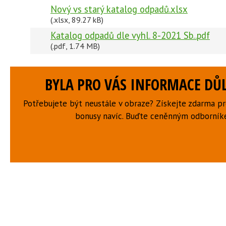
Nový vs starý katalog odpadů.xlsx
(.xlsx, 89.27 kB)
Katalog odpadů dle vyhl. 8-2021 Sb..pdf
(.pdf, 1.74 MB)
BYLA PRO VÁS INFORMACE DŮL
Potřebujete být neustále v obraze? Získejte zdarma p
bonusy navíc. Buďte ceněnným odborní