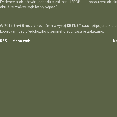
Evidence a ohlašování odpadů a zařízení, ISPOP,
posouzení objekt
aktuální změny legislativy odpadů
© 2015
Envi Group s.r.o.
, návrh a vývoj
KETNET s.r.o.
, připojeno k sít
kopírování bez předchozího písemného souhlasu je zakázáno.
RSS
Mapa webu
Na