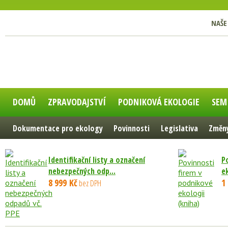
NAŠE
DOMŮ
ZPRAVODAJSTVÍ
PODNIKOVÁ EKOLOGIE
SEM
Dokumentace pro ekology
Povinnosti
Legislativa
Změny
Identifikační listy a označení
P
nebezpečných odp...
e
8 999 Kč
1
bez DPH