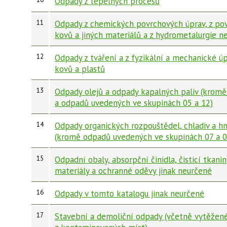
Odpady z tepelných procesů
11
Odpady z chemických povrchových úprav, z po
kovů a jiných materiálů a z hydrometalurgie 
12
Odpady z tváření a z fyzikální a mechanické ú
kovů a plastů
13
Odpady olejů a odpady kapalných paliv (kromě 
a odpadů uvedených ve skupinách 05 a 12)
14
Odpady organických rozpouštědel, chladiv a h
(kromě odpadů uvedených ve skupinách 07 a 0
15
Odpadní obaly, absorpční činidla, čisticí tkaniny
materiály a ochranné oděvy jinak neurčené
16
Odpady v tomto katalogu jinak neurčené
17
Stavební a demoliční odpady (včetně vytěžen