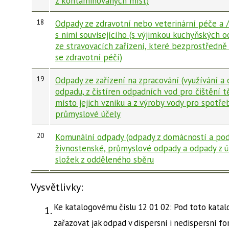
z kontaminovaných míst)
18
Odpady ze zdravotní nebo veterinární péče a
s nimi souvisejícího (s výjimkou kuchyňských 
ze stravovacích zařízení, které bezprostředně 
se zdravotní péčí)
19
Odpady ze zařízení na zpracování (využívání a 
odpadu, z čistíren odpadních vod pro čištění
místo jejich vzniku a z výroby vody pro spotřeb
průmyslové účely
20
Komunální odpady (odpady z domácností a po
živnostenské, průmyslové odpady a odpady z ú
složek z odděleného sběru
Vysvětlivky:
Ke katalogovému číslu 12 01 02: Pod toto katal
zařazovat jak odpad v dispersní i nedispersní fo