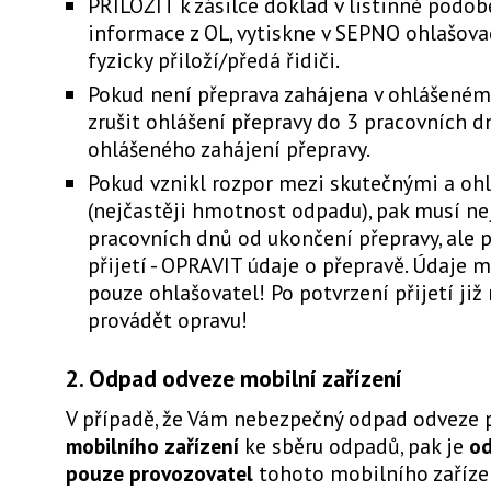
PŘILOŽIT k zásilce doklad v listinné podob
informace z OL, vytiskne v SEPNO ohlašovací
fyzicky přiloží/předá řidiči.
Pokud není přeprava zahájena v ohlášeném
zrušit ohlášení přepravy do 3 pracovních 
ohlášeného zahájení přepravy.
Pokud vznikl rozpor mezi skutečnými a oh
(nejčastěji hmotnost odpadu), pak musí ne
pracovních dnů od ukončení přepravy, ale 
přijetí - OPRAVIT údaje o přepravě. Údaje 
pouze ohlašovatel! Po potvrzení přijetí ji
provádět opravu!
2. Odpad odveze mobilní zařízení
V případě, že Vám nebezpečný odpad odveze 
mobilního zařízení
ke sběru odpadů, pak je
od
pouze provozovatel
tohoto mobilního zaříze