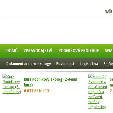
NAŠE
DOMŮ
ZPRAVODAJSTVÍ
PODNIKOVÁ EKOLOGIE
SEM
Dokumentace pro ekology
Povinnosti
Legislativa
Změny
Kurz Podnikový ekolog (2-denní
S
kurz)
od
6 611 Kč
2
bez DPH