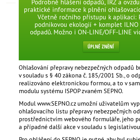
Podrobně hlášení odpadů, IRZ a ovzduš
praktické informace k plnění ohlašovací
Včetně ročního přístupu k aplikaci:
podnikovou ekologií + komplet ILNO
odpadů. Možno i ON-LINE/OFF-LINE v
ÚPLNÉ ZNĚNÍ
Ohlašování přepravy nebezpečných odpadů bu
v souladu s § 40 zákona č. 185/2001 Sb., o od
realizováno elektronickou formou, a to v s
modulu systému ISPOP zvaném SEPNO.
Modul www.SEPNO.cz umožní uživatelům vypl
ohlašovacího listu přepravy nebezpečných o
prostřednictvím webového formuláře, jeho p
a případné další akce v souladu s legislativou
Pro ohlášení do SEPNO je nutné, aby byl subj