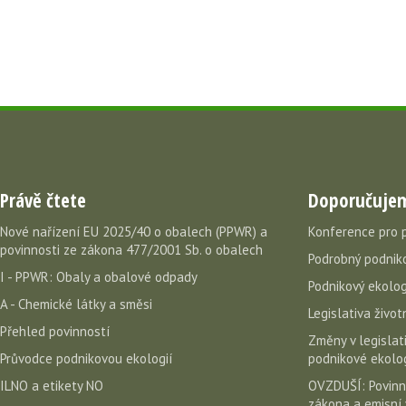
Právě čtete
Doporučuje
Nové nařízení EU 2025/40 o obalech (PPWR) a
Konference pro 
povinnosti ze zákona 477/2001 Sb. o obalech
Podrobný podniko
I - PPWR: Obaly a obalové odpady
Podnikový ekolog
A - Chemické látky a směsi
Legislativa život
Přehled povinností
Změny v legislati
Průvodce podnikovou ekologií
podnikové ekolog
ILNO a etikety NO
OVZDUŠÍ: Povinn
zákona a emisní 