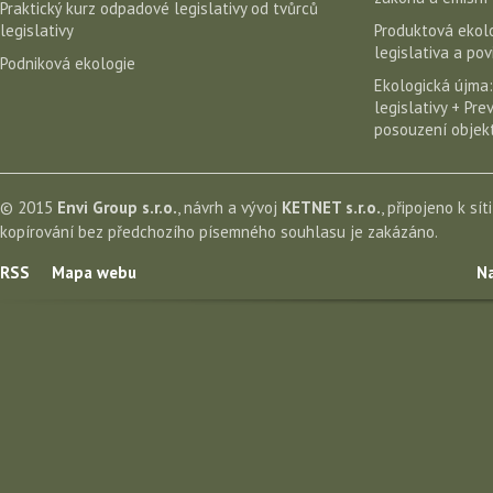
Praktický kurz odpadové legislativy od tvůrců
legislativy
Produktová ekolo
legislativa a po
Podniková ekologie
Ekologická újma:
legislativy + Pr
posouzení objekt
© 2015
Envi Group s.r.o.
, návrh a vývoj
KETNET s.r.o.
, připojeno k sít
kopírování bez předchozího písemného souhlasu je zakázáno.
RSS
Mapa webu
Na