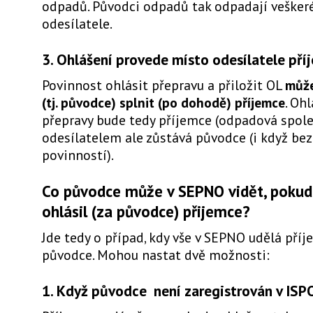
odpadů. Původci odpadů tak odpadají vešker
odesílatele.
3. Ohlášení provede místo odesílatele pří
Povinnost ohlásit přepravu a přiložit OL
může
(tj. původce) splnit (po dohodě) příjemce
. Oh
přepravy bude tedy příjemce (odpadová spole
odesílatelem ale zůstává původce (i když bez
povinností).
Co původce může v SEPNO vidět, pokud
ohlásil (za původce) přijemce?
Jde tedy o případ, kdy vše v SEPNO udělá pří
původce. Mohou nastat dvě možnosti:
1. Když původce není zaregistrován v ISP