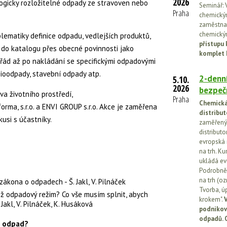
2026
logicky rozložitelné odpady ze stravoven nebo
Seminář: V
Praha
chemickými
zaměstnan
chemickým
lematiky definice odpadu, vedlejších produktů,
přístupu 
do katalogu přes obecné povinnosti jako
komplet 
 řád až po nakládání se specifickými odpadovými
 bioodpady, stavební odpady atp.
2-denní
5.10.
2026
bezpečn
va životního prostředí,
Praha
Chemická 
rma, s.r.o. a ENVI GROUP s.r.o. Akce je zaměřena
distribut
kusi s účastníky.
zaměřený 
distributo
evropská 
na trh. Ku
ukládá ev
Podrobněj
na trh (o
kona o odpadech - Š. Jakl, V. Pilnáček
Tvorba, ú
než odpadový režim? Co vše musím splnit, abych
krokem".
V
Jakl, V. Pilnáček, K. Husáková
podnikov
odpadů. 
e odpad?