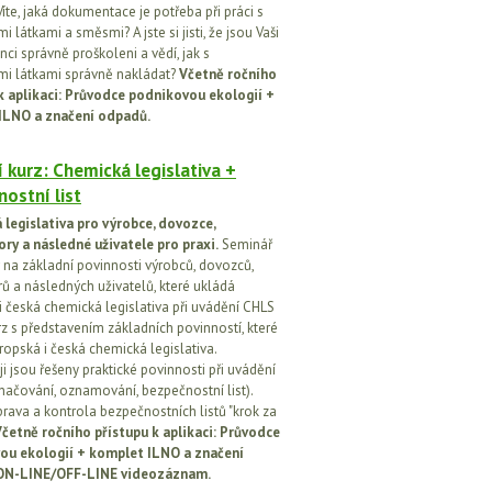
íte, jaká dokumentace je potřeba při práci s
 látkami a směsmi? A jste si jisti, že jsou Vaši
ci správně proškoleni a vědí, jak s
i látkami správně nakládat?
Včetně ročního
k aplikaci: Průvodce podnikovou ekologií +
ILNO a značení odpadů.
 kurz: Chemická legislativa +
ostní list
legislativa pro výrobce, dovozce,
ory a následné uživatele pro praxi.
Seminář
na základní povinnosti výrobců, dovozců,
rů a následných uživatelů, které ukládá
i česká chemická legislativa při uvádění CHLS
rz s představením základních povinností, které
ropská i česká chemická legislativa.
i jsou řešeny praktické povinnosti při uvádění
značování, oznamování, bezpečnostní list).
prava a kontrola bezpečnostních listů "krok za
četně ročního přístupu k aplikaci: Průvodce
ou ekologií + komplet ILNO a značení
ON-LINE/OFF-LINE videozáznam.