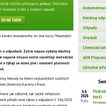
Včetně ročního přístupu k aplikaci: Průvodce
Dokumentace
 + komplet ILNO a značení odpadů.
Katalog odp
ÚPLNÉ ZNĚNÍ
Odpady
í konání dvoudenního on-line kurzu "Maximální
Ovzduší
Chemické lát
on o odpadech. Zatím nejsou vydány všechny
ré nejasné situace zatím vysvětlují metodické
ADR Přeprava
é a týkají se mimo jiné i omezení platnosti
Užitečné info
sů.
tivy. Návody na řešení nejčastějších složitých
Sem
átem Univerzity Karlovy v Praze.
Podrob
9.9.
inese jak odborné, tak laické veřejnosti
2026
kurz)
teré přináší nový zákon o odpadech č. 541/2020
Praha
Pětidenn
tické oblasti, které lze pochopit ve větších