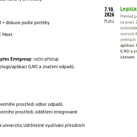
Legisla
7.10.
2026
Přehled p
Praha
 + diskuse podle potřeby
na praxi. 
nedostatk
vzorová d
E Meet
změnách l
aplikaci
ILNO a z
záznam.
 přes Envigroup:
roční přístup
ologií/aplikaci ILNO a značení odpadů.
ivotního prostředí odbor odpadů
votního prostředí, oddělení integrované
univerzita, Udržitelné využívání přírodních