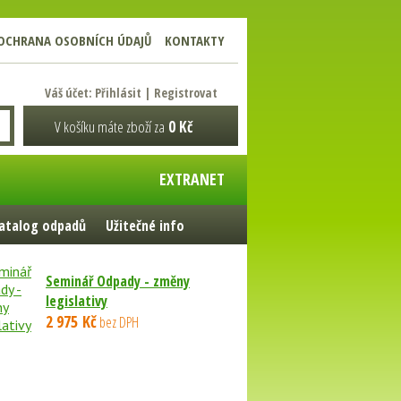
OCHRANA OSOBNÍCH ÚDAJŮ
KONTAKTY
Váš účet:
Přihlásit
|
Registrovat
V košíku máte zboží za
0 Kč
EXTRANET
atalog odpadů
Užitečné info
Seminář Odpady - změny
legislativy
2 975 Kč
bez DPH