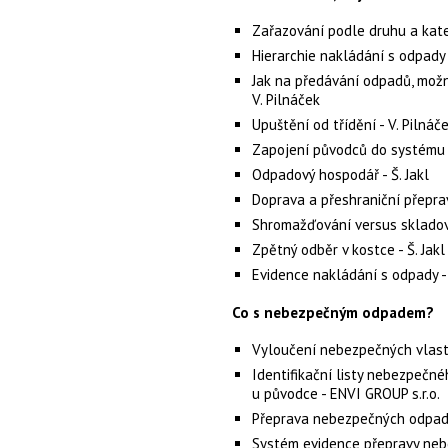
Zařazování podle druhu a kate
Hierarchie nakládání s odpady 
Jak na předávání odpadů, mož
V. Pilnáček
Upuštění od třídění - V. Pilnáč
Zapojení původců do systému o
Odpadový hospodář - Š. Jakl
Doprava a přeshraniční přeprav
Shromažďování versus skladová
Zpětný odběr v kostce - Š. Jakl
Evidence nakládání s odpady -
Co s nebezpečným odpadem?
Vyloučení nebezpečných vlastn
Identifikační listy nebezpeč
u původce - ENVI GROUP s.r.o.
Přeprava nebezpečných odpadů
Systém evidence přepravy neb