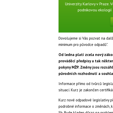
Univerzity Karlovy v Praze. 
podnikovou ekologií
Dovolujeme si Vás pozvat na dalš
minimum pro původce odpadů".
Od ledna platí zcela nový zák
prováděcí předpisy a tak někte
pokyny MŽP. Změny jsou rozsáhl
původních rozhodnutí a souhla
Informace přímo od tvůrců legisla
situací. Kurz je zakončen certifik
Kurz nové odpadové legislativy př
podrobné informace o změnách, k
Sb. Bude kladen důraz na problema