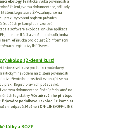
ající ekology.
Praktická výuka povinností a
drobné řešení, tvorba dokumentace, příklady
 hlášení. Legislativa ŽP vztahující se na
u praxi, vytvoření registru právních
. Součástí je kompletní vzorová
ce a software ekologa: on-line aplikace
PE, aplikace ILNO a značení odpadů, kniha
 firem, ePříručka pro oblast ŽP. Informační
změnách legislativy INFOservis.
vý ekolog (2-denní kurz)
í intenzivní kurz
pro funkci podnikový
praktickým návodem na zjištění povinností
islativa životního prostředí vztahující se na
u praxi. Registr právních požadavků.
 vzorová dokumentace. Roční předplatné na
změnách legislativy.
Včetně ročního přístupu
ci: Průvodce podnikovou ekologií + komplet
načení odpadů. Možno i ON-LINE/OFF-LINE
ké látky a BOZP