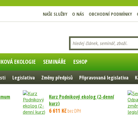
NAŠE SLUŽBY
O NÁS
OBCHODNÍ PODMÍNKY
IKOVÁ EKOLOGIE
SEMINÁŘE
ESHOP
sti
Legislativa
Změny předpisů
Připravovaná legislativa
K
nimum
Kurz Podnikový ekolog (2-denní
kurz)
6 611 Kč
bez DPH