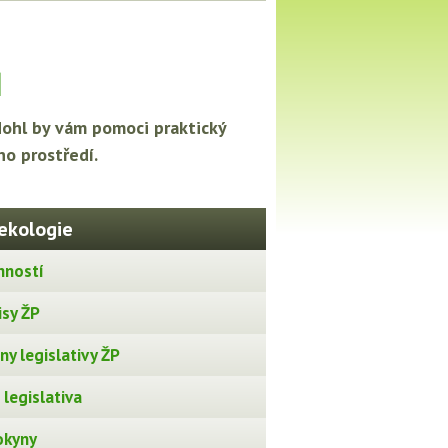
ů
Mohl by vám pomoci praktický
ho prostředí.
ekologie
nností
isy ŽP
y legislativy ŽP
legislativa
okyny