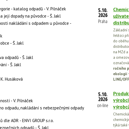
gorie - katalog odpadů - V. Pilnáček
Chemick
5.10.
2026
uživate
a její dopady na původce - Š. Jakl
Praha
distrib
nosti nakládání s odpadem u původce -
Základní 
ek
řetězci př
do oběhu.
bce - Š. Jakl
distribut
na MZd a 
a odpadů - Š. Jakl
a omezován
označován
ní - Š. Jakl
ročního p
ekologií
 K. Husáková
LINE/OFF
Produkt
5.10.
2026
výrobcí
ostí - V. Pilnáček
on-line
výrobc
ného odpadu, nakládání s nebezpečnými odpady
Chemická l
chemickýc
 dle ADR - ENVI GROUP s.r.o.
týká také
ezpečných odpadů - Š. Jakl