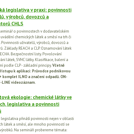
á legislativa v praxi: povinnosti
lů, výrobců, dovozců a
utorů CHLS
seminář o povinnostech v dodavatelském
i uvádění chemických látek a směsí na trh či
 Povinnosti uživatelů, výrobců, dovozců a
orů. Základy REACH a CLP. Oznamování látek
ECHA. Bezpečnostní listy. Povolování
í látek, SVHC látky. Klasifikace, balení a
í podle CLP - základní principy.
Včetně
řístupu k aplikaci: Průvodce podnikovou
 + komplet ILNO a značení odpadů. ON-
-LINE videozáznam.
ová ekologie: chemické látky ve
ch, legislativa a povinnosti
ů
egislativa přináší povinnosti nejen v oblasti
h látek a směsí, ale mnoho povinností se
 výrobků. Na semináři probereme témata: