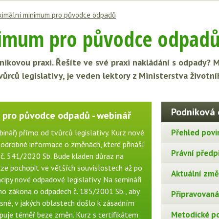
imální minimum pro původce odpadů
imum pro původce odpad
ikovou praxi. Řešíte ve své praxi nakládání s odpady? 
vůrců legislativy, je veden lektory z Ministerstva životní
Podniková 
pro původce odpadů - webinář
Přehled povi
nář) přímo od tvůrců legislativy. Kurz nové
podrobné informace o změnách, které přináší
Právní předp
č. 541/2020 Sb. Bude kladen důraz na
lze pochopit ve větších souvislostech až po
Aktuální změn
cipy nové odpadové legislativy. Na semináři
ho zákona o odpadech č. 185/2001 Sb., aby
Připravovaná 
asné, v jakých oblastech došlo k zásadním
Metodické p
puje téměř beze změn. Kurz s certifikátem