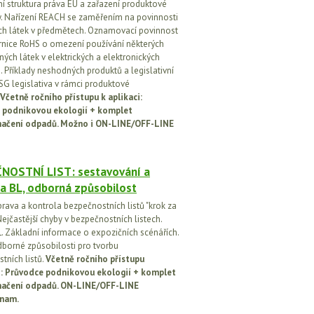
vní struktura práva EU a zařazení produktové
vy. Nařízení REACH se zaměřením na povinnosti
h látek v předmětech. Oznamovací povinnost
rnice RoHS o omezení používání některých
ých látek v elektrických a elektronických
h. Příklady neshodných produktů a legislativní
SG legislativa v rámci produktové
Včetně ročního přístupu k aplikaci:
 podnikovou ekologií + komplet
načení odpadů. Možno i ON-LINE/OFF-LINE
NOSTNÍ LIST: sestavování a
a BL, odborná způsobilost
prava a kontrola bezpečnostních listů "krok za
ejčastější chyby v bezpečnostních listech.
. Základní informace o expozičních scénářích.
dborné způsobilosti pro tvorbu
tních listů.
Včetně ročního přístupu
ci: Průvodce podnikovou ekologií + komplet
načení odpadů. ON-LINE/OFF-LINE
nam.