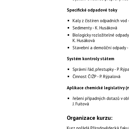
Specifické odpadové toky
Kaly z čistíren odpadních vod 
Sedimenty - K. Husáková
Biologicky rozložitelné odpady
K. Husáková
Stavební a demoliční odpady - 
Systém kontroly státem
Správní řád, přestupky - P. Rýp
Činnost ČIŽP - P. Rýpalová
Aplikace chemické legislativy (
řešení případných dotazů v ob
J. Fuitová
Organizace kurzu:
Kurz pořádá Přírodovědecká fakul