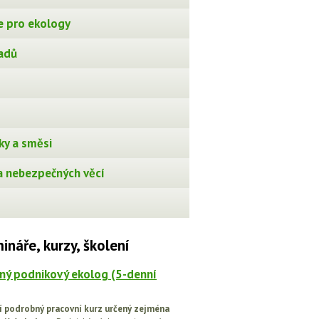
 pro ekology
adů
ky a směsi
 nebezpečných věcí
ináře, kurzy, školení
ný podnikový ekolog (5-denní
í podrobný pracovní kurz určený zejména