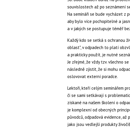
souvislostech až po seznámení se
Na semináři se bude vycházet z p
aby bylo více pochopitelné a jas
a v jakých se postupuje téměř be
Každý kdo se setká s ochranou živ
oblast", v odpadech to platí obzv
a prakticky použít, je nutné sez
Je zřejmé, že vždy tzv. všechno se
následně zjistit, že si mohu odp
oslovovat externí poradce.
Lektoři, kteří celým seminářem pro
či se sami setkávají s problematic
získané na našem školení o odpad
je komplexní od obecných principů
původců, odpadová evidence, až p
jako jsou vedlejší produkty živoči