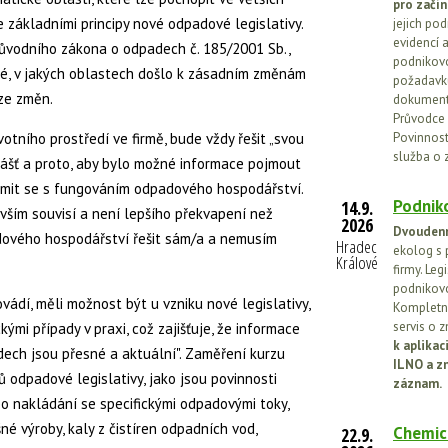
pro začín
 základními principy nové odpadové legislativy.
jejich po
evidencí a
ůvodního zákona o odpadech č. 185/2001 Sb.,
podnikovo
né, v jakých oblastech došlo k zásadním změnám
požadavků
ze změn.
dokumenta
Průvodce 
otního prostředí ve firmě, bude vždy řešit „svou
Povinnosti
služba o 
lášť a proto, aby bylo možné informace pojmout
námit se s fungováním odpadového hospodářství.
Podniko
14.9.
 vším souvisí a není lepšího překvapení než
2026
Dvoudenn
adového hospodářství řešit sám/a a nemusím
Hradec
ekolog s 
Králové
firmy. Leg
podnikovo
vádí, měli možnost být u vzniku nové legislativy,
Kompletní
servis o 
kými případy v praxi, což zajišťuje, že informace
k aplika
ech jsou přesné a aktuální". Zaměření kurzu
ILNO a z
 odpadové legislativy, jako jsou povinnosti
záznam.
o nakládání se specifickými odpadovými toky,
šné výroby, kaly z čistíren odpadních vod,
Chemic
22.9.