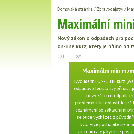
Domovská stránka
/
Zpravodajství
/
Max
Maximální min
Nový zákon o odpadech pro podn
on-line kurz, který je přímo od t
29. leden 2021
Maximální minimum 
Dvoudenní ON-LINE kurz (webi
odpadové legislativy přinese 
nový zákon o odpadech 
problematické oblasti, které 
seznámení se základními prin
se bude vycházet z původní
bylo více pochopitelné a j
změnám a v jakých se postu