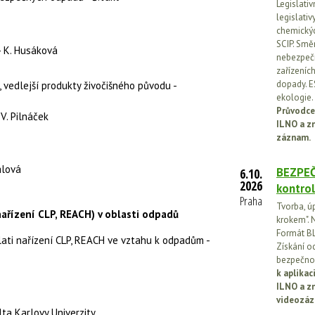
Legislati
legislati
chemickýc
SCIP. Smě
- K. Husáková
nebezpečn
zařízeníc
dopady. E
, vedlejší produkty živočišného původu -
ekologie.
Průvodce
V. Pilnáček
ILNO a z
záznam.
alová
BEZPEČ
6.10.
2026
kontrol
Praha
Tvorba, ú
nařízení CLP, REACH) v oblasti odpadů
krokem". N
Formát BL
lati nařízení CLP, REACH ve vztahu k odpadům -
Získání o
bezpečnos
k aplika
ILNO a z
videozáz
ta Karlovy Univerzity.