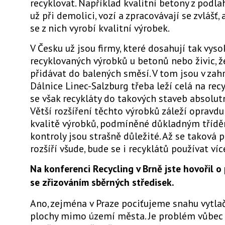
recyklovat. Například kvalitní betony z podlah
už při demolici, vozí a zpracovávají se zvlášť,
se z nich vyrobí kvalitní výrobek.
V Česku už jsou firmy, které dosahují tak vyso
recyklovaných výrobků u betonů nebo živic, 
přidávat do balených směsí. V tom jsou v zahr
Dálnice Linec-Salzburg třeba leží celá na rec
se však recykláty do takových staveb absolut
Větší rozšíření těchto výrobků záleží opravd
kvalitě výrobků, podmíněné důkladným třídě
kontroly jsou strašně důležité. Až se taková 
rozšíří všude, bude se i recyklátů používat víc
Na konferenci Recycling v Brně jste hovořil o 
se zřizováním sběrných středisek.
Ano, zejména v Praze pociťujeme snahu vytla
plochy mimo území města. Je problém vůbec