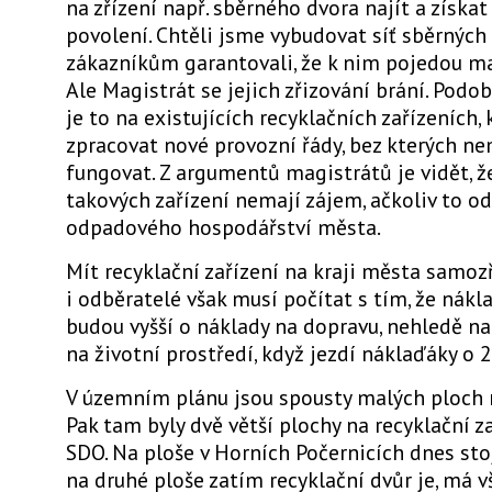
na zřízení např. sběrného dvora najít a získat
povolení. Chtěli jsme vybudovat síť sběrnýc
zákazníkům garantovali, že k nim pojedou m
Ale Magistrát se jejich zřizování brání. Podo
je to na existujících recyklačních zařízeních,
zpracovat nové provozní řády, bez kterých 
fungovat. Z argumentů magistrátů je vidět, že
takových zařízení nemají zájem, ačkoliv to o
odpadového hospodářství města.
Mít recyklační zařízení na kraji města samoz
i odběratelé však musí počítat s tím, že nákl
budou vyšší o náklady na dopravu, nehledě n
na životní prostředí, když jezdí náklaďáky o 
V územním plánu jsou spousty malých ploch n
Pak tam byly dvě větší plochy na recyklační z
SDO. Na ploše v Horních Počernicích dnes sto
na druhé ploše zatím recyklační dvůr je, má v