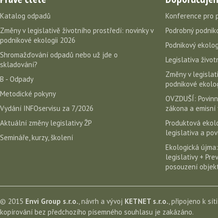
Katalog odpadů
Konference pro 
Změny v legislativě životního prostředí: novinky v
Podrobný podniko
podnikové ekologii 2026
Podnikový ekolog
Shromažďování odpadů nebo už jde o
Legislativa život
skladování?
Změny v legislati
B - Odpady
podnikové ekolog
Metodické pokyny
OVZDUŠÍ: Povinn
Vydání INFOservisu za 7/2026
zákona a emisní 
Aktuální změny legislativy ŽP
Produktová ekolo
legislativa a po
Semináře, kurzy, školení
Ekologická újma:
legislativy + Pr
posouzení objekt
© 2015
Envi Group s.r.o.
, návrh a vývoj
KETNET s.r.o.
, připojeno k sít
kopírování bez předchozího písemného souhlasu je zakázáno.