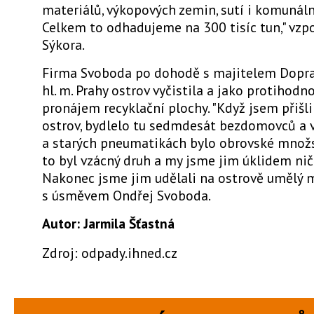
materiálů, výkopových zemin, sutí i komunál
Celkem to odhadujeme na 300 tisíc tun," vz
Sýkora.
Firma Svoboda po dohodě s majitelem Dop
hl. m. Prahy ostrov vyčistila a jako protihodn
pronájem recyklační plochy. "Když jsem přišl
ostrov, bydlelo tu sedmdesát bezdomovců a v
a starých pneumatikách bylo obrovské množs
to byl vzácný druh a my jsme jim úklidem niči
Nakonec jsme jim udělali na ostrově umělý m
s úsměvem Ondřej Svoboda.
Autor: Jarmila Šťastná
Zdroj: odpady.ihned.cz