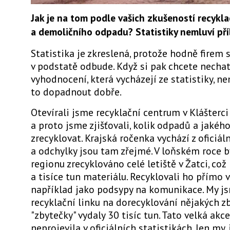
Jak je na tom podle vašich zkušeností recykl
a demoličního odpadu? Statistiky nemluví příl
Statistika je zkreslená, protože hodně firem 
v podstatě odbude. Když si pak chcete nechat
vyhodnocení, která vycházejí ze statistiky, n
to dopadnout dobře.
Otevírali jsme recyklační centrum v Klášterci
a proto jsme zjišťovali, kolik odpadů a jakéh
zrecyklovat. Krajská ročenka vychází z oficiáln
a odchylky jsou tam zřejmé. V loňském roce 
regionu zrecyklováno celé letiště v Žatci, což
a tisíce tun materiálu. Recyklovali ho přímo v
například jako podsypy na komunikace. My j
recyklační linku na dorecyklování nějakých zb
"zbytečky" vydaly 30 tisíc tun. Tato velká akc
neprojevila v oficiálních statistikách. Jen my, 