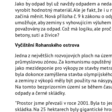
Jako by odpad byl už navždy odpadem a nedal
vyrobit hodnotný materiál. Ale je fakt, že i u 
začíná měnit. Nová příloha č. 9 k zákonu o o
umožňuje, aby zeminy s vyhovujícím výluhem
považovány za odpad. Což má logiku, ale proč 
betony, suti a živice?
Vyčištění Rohanského ostrova
Jedna z největších rozvojových ploch na územ
průmyslovou zónou. Za komunismu opuštěný p
jako mezideponie pro výkopy ze stavby metra
byla dokonce zamýšlena stavba olympijskéh
a zeminy z výkopů měly být použity na násypy
Na tomto bezprizorním území se během čas
odpady a černé skládky.
"Prostor jsme převzali v roce 2001. Byla to j
skládka. Na 25 hektarech byly gigantické hr