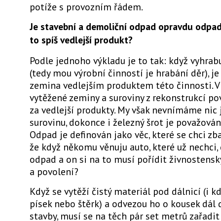
potíže s provozním řádem.
Je stavební a demoliční odpad opravdu odpa
to spíš vedlejší produkt?
Podle jednoho výkladu je to tak: když vyhrab
(tedy mou výrobní činností je hrabání děr), j
zemina vedlejším produktem této činnosti. 
vytěžené zeminy a suroviny z rekonstrukcí po
za vedlejší produkty. My však nevnímáme nic
surovinu, dokonce i železný šrot je považován
Odpad je definován jako věc, které se chci zb
že když někomu věnuju auto, které už nechci
odpad a on si na to musí pořídit živnostenský
a povolení?
Když se vytěží čistý materiál pod dálnicí (i kd
písek nebo štěrk) a odvezou ho o kousek dál 
stavby, musí se na těch pár set metrů zařadi