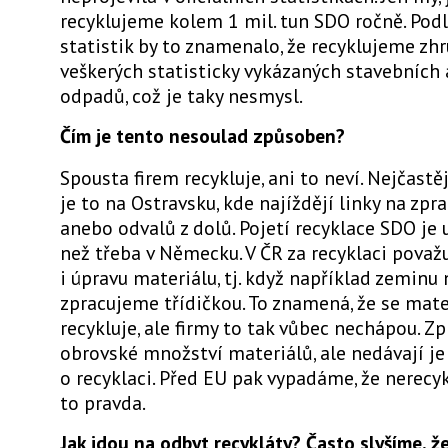
recyklujeme kolem 1 mil. tun SDO ročně. Podl
statistik by to znamenalo, že recyklujeme zh
veškerých statisticky vykázaných stavebních
odpadů, což je taky nesmysl.
Čím je tento nesoulad způsoben?
Spousta firem recykluje, ani to neví. Nejčastěj
je to na Ostravsku, kde najíždějí linky na zpr
anebo odvalů z dolů. Pojetí recyklace SDO je 
než třeba v Německu. V ČR za recyklaci považu
i úpravu materiálu, tj. když například zeminu
zpracujeme třídičkou. To znamená, že se mate
recykluje, ale firmy to tak vůbec nechápou. Z
obrovské množství materiálů, ale nedávají je
o recyklaci. Před EU pak vypadáme, že nerecy
to pravda.
Jak jdou na odbyt recykláty? Často slyšíme, že