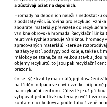
a zůstávají ležet na deponiích.
Hromady na deponiích neleží z nedostatku od
z podstaty věci. Surovina pro recyklaci vzniká 
zbouráte, materiály převezete do recyklačníh
vznikne obrovská hromada. Recyklační linka 
relativně rychle zpracuje. Vzniknou hromady 
zpracovaných materiálů, které se rozprodávaj
na zásypy sítí, podsypy pod koleje, takže už m
málokdy se stane, že na velkou stavbu jdou 
objemy recyklátů, to jsou pak recyklační cent
prázdná.
Co se týče kvality materiálů, její dosažení zá
na třídění odpadu ve chvíli vzniku, případně 
na recyklační centrum. Důležité je už při bou
vytipovat jednotlivé materiály, ověřit vzork
kontaminaci budovy a podle toho řízeně bou