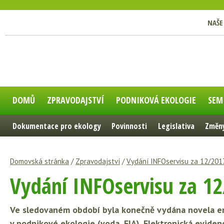
NAŠE
DOMŮ
ZPRAVODAJSTVÍ
PODNIKOVÁ EKOLOGIE
SEM
Dokumentace pro ekology
Povinnosti
Legislativa
Změny
Domovská stránka
/
Zpravodajství
/
Vydání INFOservisu za 12/201
Vydání INFOservisu za 1
Ve sledovaném období byla konečně vydána novela emi
v podnikové ekologie (voda, EIA). Elektronická evid