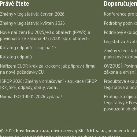
Právě čtete
Doporučuje
Změny v legislativě: červen 2026
Konference pro 
Změny v legislativě: květen 2026
Podrobný podniko
Nové nařízení EU 2025/40 o obalech (PPWR) a
Podnikový ekolog
povinnosti ze zákona 477/2001 Sb. o obalech
Legislativa život
Katalog odpadů - skupina 15
Změny v legislati
Katalog odpadů
podnikové ekolog
Nařízení EUDR krok za krokem: jak připravit firmu
OVZDUŠÍ: Povinn
na nové požadavky EU
zákona a emisní 
ISPOP 2026: Změny v ohlašování - aplikace ISPOP,
Produktová ekolo
IRZ, SPE, odpady, obaly, voda ...
legislativa a po
Norma ISO 14001:2026 vydána!
Ekologická újma:
legislativy + Pr
posouzení objekt
© 2015
Envi Group s.r.o.
, návrh a vývoj
KETNET s.r.o.
, připojeno k sít