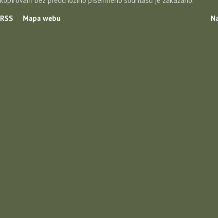
kopírování bez předchozího písemného souhlasu je zakázáno.
RSS
Mapa webu
Na