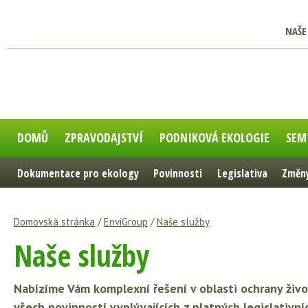
NAŠE
DOMŮ
ZPRAVODAJSTVÍ
PODNIKOVÁ EKOLOGIE
SEM
Dokumentace pro ekology
Povinnosti
Legislativa
Změny
Domovská stránka
/
EnviGroup
/
Naše služby
Naše služby
Nabízíme Vám komplexní řešení v oblasti ochrany živ
všech povinností vyplývajících z platných legislativn