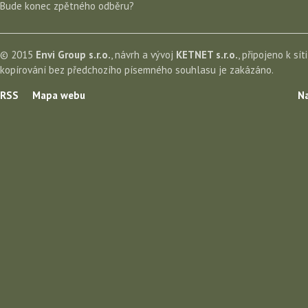
Bude konec zpětného odběru?
© 2015
Envi Group s.r.o.
, návrh a vývoj
KETNET s.r.o.
, připojeno k sít
kopírování bez předchozího písemného souhlasu je zakázáno.
RSS
Mapa webu
Na