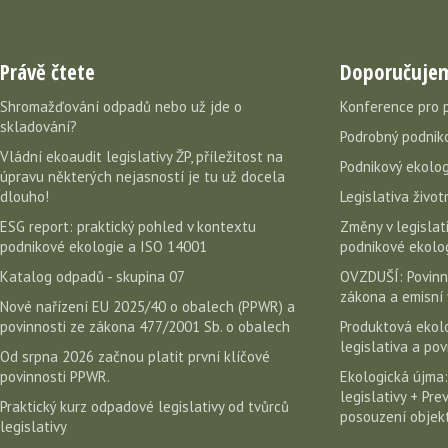
Právě čtete
Doporučuje
Shromažďování odpadů nebo už jde o
Konference pro 
skladování?
Podrobný podniko
Vládní ekoaudit legislativy ŽP, příležitost na
Podnikový ekolog
úpravu některých nejasností je tu už docela
dlouho!
Legislativa život
ESG report: praktický pohled v kontextu
Změny v legislati
podnikové ekologie a ISO 14001
podnikové ekolog
Katalog odpadů - skupina 07
OVZDUŠÍ: Povinn
zákona a emisní 
Nové nařízení EU 2025/40 o obalech (PPWR) a
povinnosti ze zákona 477/2001 Sb. o obalech
Produktová ekolo
legislativa a po
Od srpna 2026 začnou platit první klíčové
povinnosti PPWR.
Ekologická újma:
legislativy + Pr
Praktický kurz odpadové legislativy od tvůrců
posouzení objekt
legislativy