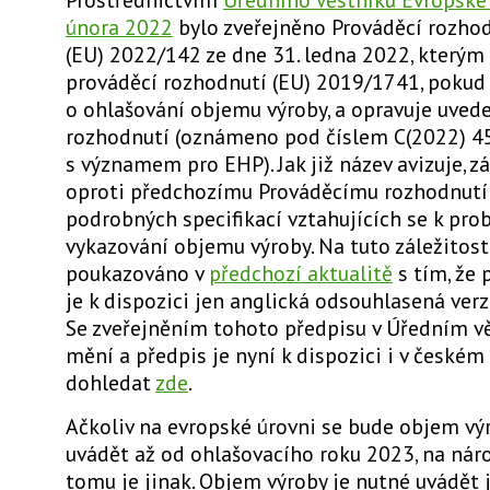
února 2022
bylo zveřejněno Prováděcí rozho
(EU) 2022/142 ze dne 31. ledna 2022, kterým
prováděcí rozhodnutí (EU) 2019/1741, pokud
o ohlašování objemu výroby, a opravuje uved
rozhodnutí (oznámeno pod číslem C(2022) 45
s významem pro EHP). Jak již název avizuje, 
oproti předchozímu Prováděcímu rozhodnutí 
podrobných specifikací vztahujících se k pro
vykazování objemu výroby. Na tuto záležitost 
poukazováno v
předchozí aktualitě
s tím, že 
je k dispozici jen anglická odsouhlasená verz
Se zveřejněním tohoto předpisu v Úředním vě
mění a předpis je nyní k dispozici i v českém j
dohledat
zde
.
Ačkoliv na evropské úrovni se bude objem vý
uvádět až od ohlašovacího roku 2023, na nár
tomu je jinak.
Objem výroby je nutné uvádět j