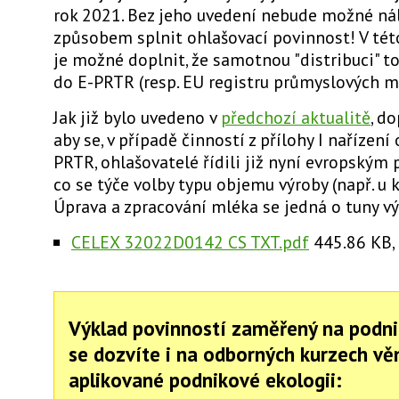
rok 2021. Bez jeho uvedení nebude možné ná
způsobem splnit ohlašovací povinnost!
V tét
je možné doplnit, že samotnou "distribuci" t
do E-PRTR (resp. EU registru průmyslových mí
Jak již bylo uvedeno v
předchozí aktualitě
, d
aby se, v případě činností z přílohy I nařízení 
PRTR, ohlašovatelé řídili již nyní evropským
co se týče volby typu objemu výroby (např. u k
Úprava a zpracování mléka se jedná o tuny vý
CELEX 32022D0142 CS TXT.pdf
445.86 KB,
Výklad povinností zaměřený na podni
se dozvíte i na odborných kurzech v
aplikované podnikové ekologii: