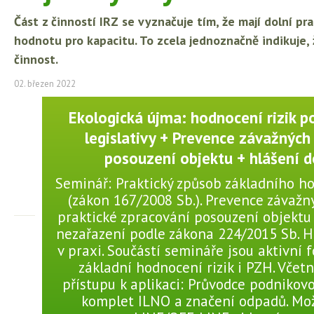
Část z činností IRZ se vyznačuje tím, že mají dolní p
hodnotu pro kapacitu. To zcela jednoznačně indikuje,
činnost.
02. březen 2022
Ekologická újma: hodnocení rizik 
legislativy + Prevence závažných 
posouzení objektu + hlášení d
Seminář: Praktický způsob základního ho
(zákon 167/2008 Sb.). Prevence závažný
praktické zpracování posouzení objektu 
nezařazení podle zákona 224/2015 Sb. H
v praxi. Součástí semináře jsou aktivní 
základní hodnocení rizik i PZH. Včet
přístupu k aplikaci: Průvodce podnikovo
komplet ILNO a značení odpadů. Mo