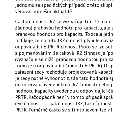
jednomu ze specifických případů z této skup
věnovat v dnešní aktualitě.
Část z činností IRZ se vyznačuje tím, že mají d
žádnou) prahovou hodnotu pro kapacitu, ale 
prahovou hodnotu pro kapacitu. To zcela jed
indikuje, že na tuto IRZ činnost plynule nava
odpovídající E-PRTR činnost. Proto se lze se
s pojmenováním, že taková IRZ činnost je "po
(vyznačuje se nižší prahovou hodnotou pro ka
tomu je u odpovídající činnosti E-PRTR). O 
zařazení tedy rozhoduje projektovaná kapaci
je tedy nutné vyhodnotit, zda tato hodnota 
do intervalu uvedeného u IRZ činnosti nebo j
hodnotu kapacity uvedenou u odpovídající či
PRTR. Každopádně není v tomto případě sprá
dvě činností - tj. jak činnost IRZ, tak i činnost
PRTR. Poměrně často se s tímto jevem lze v I