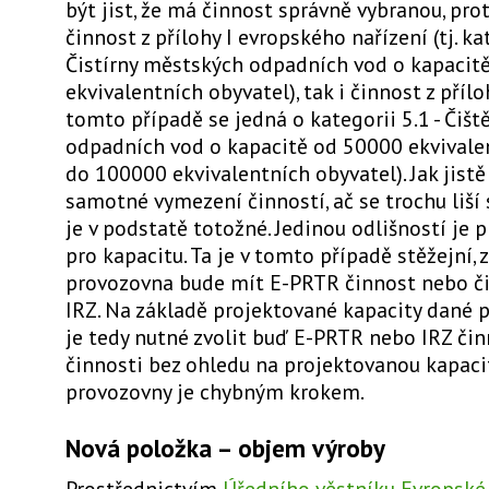
být jist, že má činnost správně vybranou, prot
činnost z přílohy I evropského nařízení (tj. kat
Čistírny městských odpadních vod o kapacit
ekvivalentních obyvatel), tak i činnost z přílo
tomto případě se jedná o kategorii 5.1 - Čiš
odpadních vod o kapacitě od 50000 ekvivale
do 100000 ekvivalentních obyvatel). Jak jistě
samotné vymezení činností, ač se trochu liší 
je v podstatě totožné. Jedinou odlišností je
pro kapacitu. Ta je v tomto případě stěžejní,
provozovna bude mít E-PRTR činnost nebo č
IRZ. Na základě projektované kapacity dané 
je tedy nutné zvolit buď E-PRTR nebo IRZ čin
činnosti bez ohledu na projektovanou kapaci
provozovny je chybným krokem.
Nová položka – objem výroby
Prostřednictvím
Úředního věstníku Evropské u