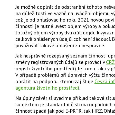
Je možné doplnit, že odstranění tohoto nešv
na důležitosti ve vazbě na uvádění objemu vý
což je od ohlašovacího roku 2021 novou povi
činnosti je nutné uvést objem výroby a poku
totožný objem výroby dvakrát, dojde k výraz
celkově ohlášených údajů, což není žádoucí. 
považovat takové ohlášení za nesprávné.
Jak nesprávně rozepsaný seznam činností upr
změny registrovaných údajů se provádí v
CRŽ
registr životního prostředí). Je tomu tak i v p
V případě problémů při úpravách výčtu činnos
obrátit na podporu, kterou zajišťuje
Česká in
agentura životního prostředí
.
Na úplný závěr si uveďme příklad takové situ
subjektem je standardní čistírna odpadních 
činnost spadá jak pod E-PRTR, tak i IRZ. Ohla