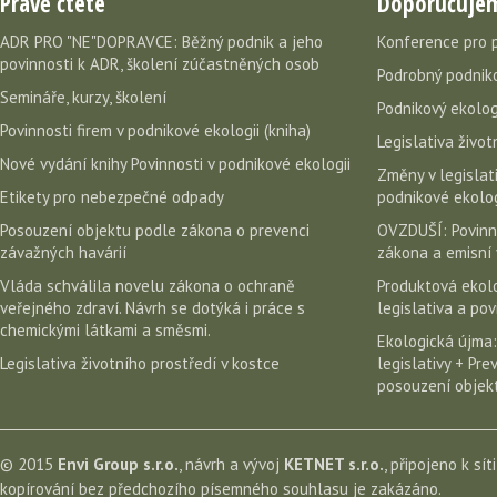
Právě čtete
Doporučuje
ADR PRO "NE"DOPRAVCE: Běžný podnik a jeho
Konference pro 
povinnosti k ADR, školení zúčastněných osob
Podrobný podniko
Semináře, kurzy, školení
Podnikový ekolog
Povinnosti firem v podnikové ekologii (kniha)
Legislativa život
Nové vydání knihy Povinnosti v podnikové ekologii
Změny v legislati
Etikety pro nebezpečné odpady
podnikové ekolog
Posouzení objektu podle zákona o prevenci
OVZDUŠÍ: Povinn
závažných havárií
zákona a emisní 
Vláda schválila novelu zákona o ochraně
Produktová ekolo
veřejného zdraví. Návrh se dotýká i práce s
legislativa a po
chemickými látkami a směsmi.
Ekologická újma:
Legislativa životního prostředí v kostce
legislativy + Pr
posouzení objekt
© 2015
Envi Group s.r.o.
, návrh a vývoj
KETNET s.r.o.
, připojeno k sít
kopírování bez předchozího písemného souhlasu je zakázáno.