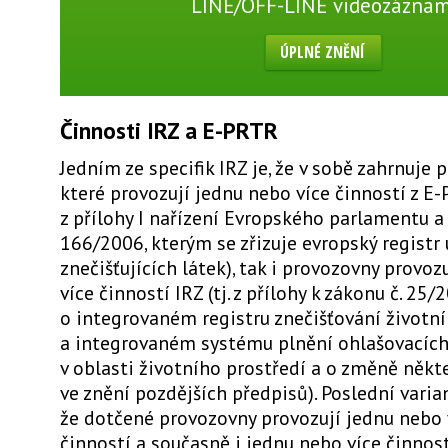
LINE/OFF-LINE videozáznam
ÚPLNÉ ZNĚNÍ
Činnosti IRZ a E-PRTR
Jedním ze specifik IRZ je, že v sobě zahrnuje 
které provozují jednu nebo více činností z E-P
z přílohy I nařízení Evropského parlamentu a 
166/2006, kterým se zřizuje evropský registr
znečišťujících látek), tak i provozovny provoz
více činností IRZ (tj. z přílohy k zákonu č. 25/
o integrovaném registru znečišťování životní
a integrovaném systému plnění ohlašovacích
v oblasti životního prostředí a o změně někt
ve znění pozdějších předpisů). Poslední varian
že dotčené provozovny provozují jednu nebo
činností a současně i jednu nebo více činnost