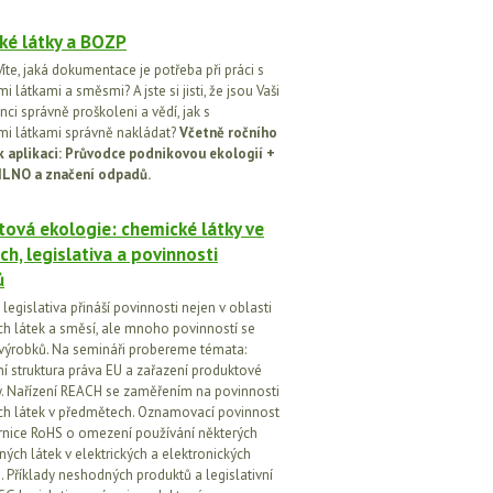
ké látky a BOZP
íte, jaká dokumentace je potřeba při práci s
 látkami a směsmi? A jste si jisti, že jsou Vaši
ci správně proškoleni a vědí, jak s
i látkami správně nakládat?
Včetně ročního
k aplikaci: Průvodce podnikovou ekologií +
ILNO a značení odpadů.
ová ekologie: chemické látky ve
ch, legislativa a povinnosti
ů
egislativa přináší povinnosti nejen v oblasti
h látek a směsí, ale mnoho povinností se
 výrobků. Na semináři probereme témata:
vní struktura práva EU a zařazení produktové
vy. Nařízení REACH se zaměřením na povinnosti
h látek v předmětech. Oznamovací povinnost
rnice RoHS o omezení používání některých
ých látek v elektrických a elektronických
h. Příklady neshodných produktů a legislativní