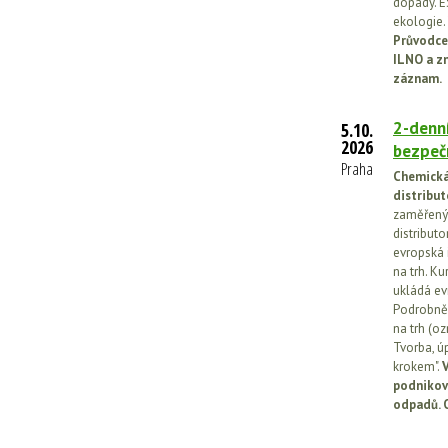
dopady. E
ekologie.
Průvodce
ILNO a z
záznam.
2-denní
5.10.
2026
bezpečn
Praha
Chemická 
distribut
zaměřený 
distributo
evropská 
na trh. Ku
ukládá ev
Podrobněj
na trh (o
Tvorba, ú
krokem".
V
podnikov
odpadů. 