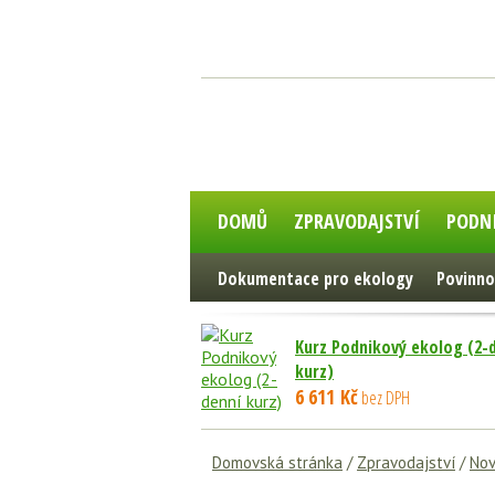
DOMŮ
ZPRAVODAJSTVÍ
PODN
Dokumentace pro ekology
Povinno
Kurz Podnikový ekolog (2-
kurz)
6 611 Kč
bez DPH
Domovská stránka
/
Zpravodajství
/
Nov