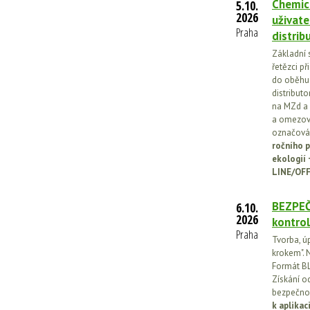
Chemick
5.10.
2026
uživate
Praha
distrib
Základní 
řetězci př
do oběhu.
distribut
na MZd a 
a omezován
označován
ročního p
ekologií
LINE/OFF
BEZPEČ
6.10.
2026
kontrol
Praha
Tvorba, ú
krokem". N
Formát BL
Získání o
bezpečnos
k aplika