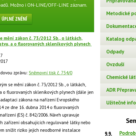
Připravovaná 
padů. Možno i ON-LINE/OFF-LINE záznam.
Metodické p
ÚPLNÉ ZNĚNÍ
Dokumentace
e mění zákon č. 73/2012 Sb., o látkách,
Katalog odp
stvu, a o fluorovaných skleníkových plynech
Odpady
17
 2017
Ovzduší
odovou zprávu:
Sněmovní tisk č. 754/0
Chemické lát
rým se mění zákon č. 73/2012 Sb., o látkách,
ADR Přeprava
 a o fluorovaných skleníkových plynech (dále jen
t adaptaci zákona na nařízení Evropského
Užitečné info
14 ze dne 16. dubna 2014 o fluorovaných
nařízení (ES) č. 842/2006. Návrh upravuje
Sem
h zařízení obsahujících regulované látky nebo
m snížit riziko jejich neodborné instalace
Podrob
9.9.