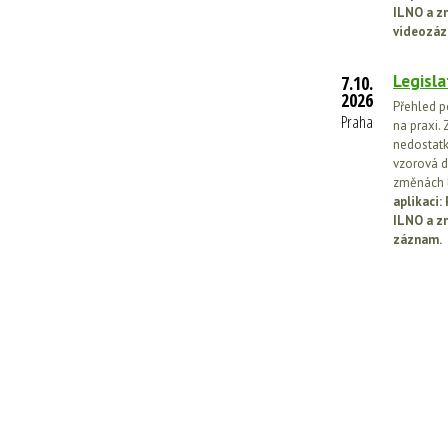
ILNO a z
videozáz
Legisla
7.10.
2026
Přehled p
Praha
na praxi. 
nedostatk
vzorová d
změnách l
aplikaci
ILNO a z
záznam.