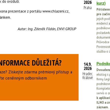
k do ovzduší.
2026
kurz)
Praha
Pětidenn
kona prezentace z portálu www.chlazeni.cz,
pro začín
lánkem.
jejich po
evidencí a
podnikovo
Autor:
Ing. Zdeněk Fildán, ENVI GROUP
požadavků
dokumenta
Průvodce 
Povinnosti
služba o 
INFORMACE DŮLEŽITÁ?
Podniko
14.9.
2026
Dvoudenn
aze? Získejte zdarma prémiový přístup a
Hradec
ekolog s 
Králové
uďte ceněnným odborníkem
firmy. Leg
podnikovo
Kompletní
servis o 
k aplika
ILNO a z
záznam.