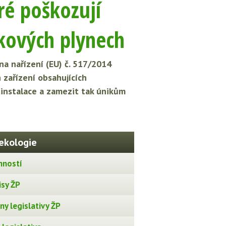
ré poškozují
íkových plynech
a nařízení (EU) č. 517/2014
 zařízení obsahujících
é instalace a zamezit tak únikům
ekologie
nností
isy ŽP
y legislativy ŽP