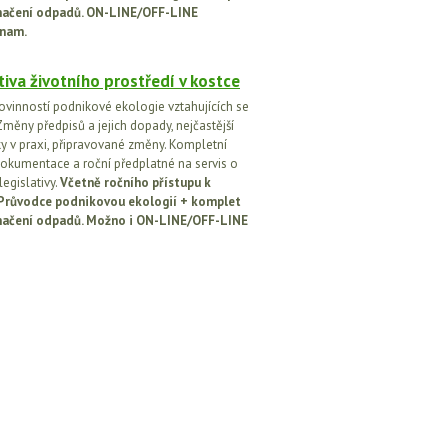
načení odpadů. ON-LINE/OFF-LINE
nam.
tiva životního prostředí v kostce
ovinností podnikové ekologie vztahujících se
Změny předpisů a jejich dopady, nejčastější
y v praxi, připravované změny. Kompletní
okumentace a roční předplatné na servis o
egislativy.
Včetně ročního přístupu k
: Průvodce podnikovou ekologií + komplet
načení odpadů. Možno i ON-LINE/OFF-LINE