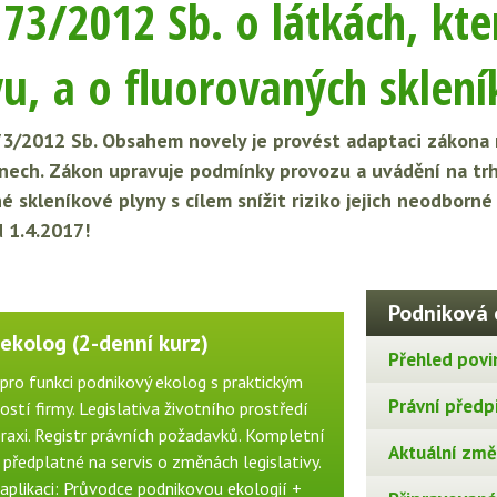
73/2012 Sb. o látkách, kte
u, a o fluorovaných sklen
3/2012 Sb. Obsahem novely je provést adaptaci zákona n
nech. Zákon upravuje podmínky provozu a uvádění na trh
é skleníkové plyny s cílem snížit riziko jejich neodborn
d 1.4.2017!
Podniková 
ekolog (2-denní kurz)
Přehled povi
pro funkci podnikový ekolog s praktickým
Právní předp
stí firmy. Legislativa životního prostředí
raxi. Registr právních požadavků. Kompletní
Aktuální změn
ředplatné na servis o změnách legislativy.
aplikaci: Průvodce podnikovou ekologií +