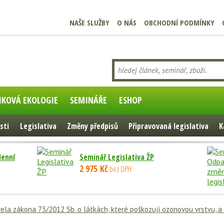
NAŠE SLUŽBY
O NÁS
OBCHODNÍ PODMÍNKY
IKOVÁ EKOLOGIE
SEMINÁŘE
ESHOP
sti
Legislativa
Změny předpisů
Připravovaná legislativa
K
denní
Seminář Legislativa ŽP
2 975 Kč
bez DPH
ela zákona 73/2012 Sb. o látkách, které poškozují ozonovou vrstvu, a