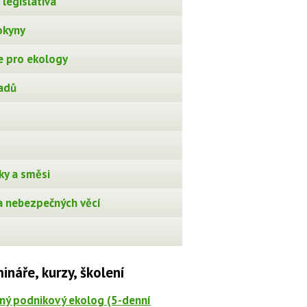
legislativa
okyny
 pro ekology
adů
ky a směsi
 nebezpečných věcí
ináře, kurzy, školení
ný podnikový ekolog (5-denní