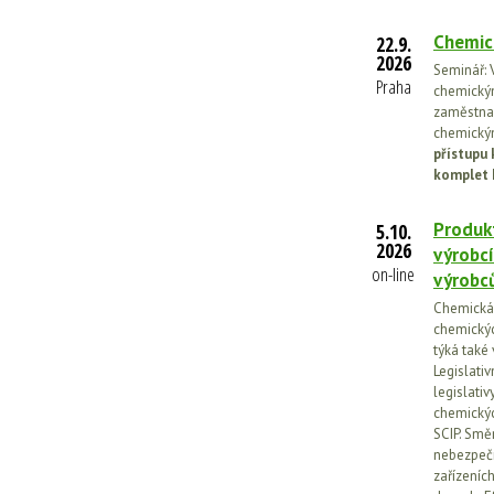
Chemic
22.9.
2026
Seminář: V
Praha
chemickými
zaměstnan
chemickým
přístupu 
komplet 
Produkt
5.10.
2026
výrobcí
on-line
výrobc
Chemická l
chemickýc
týká také
Legislati
legislati
chemickýc
SCIP. Smě
nebezpečn
zařízeníc