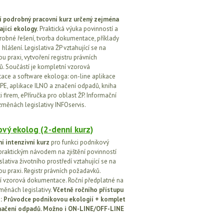
í podrobný pracovní kurz určený zejména
ající ekology.
Praktická výuka povinností a
drobné řešení, tvorba dokumentace, příklady
 hlášení. Legislativa ŽP vztahující se na
u praxi, vytvoření registru právních
. Součástí je kompletní vzorová
ce a software ekologa: on-line aplikace
PE, aplikace ILNO a značení odpadů, kniha
 firem, ePříručka pro oblast ŽP. Informační
změnách legislativy INFOservis.
vý ekolog (2-denní kurz)
í intenzivní kurz
pro funkci podnikový
praktickým návodem na zjištění povinností
islativa životního prostředí vztahující se na
u praxi. Registr právních požadavků.
 vzorová dokumentace. Roční předplatné na
změnách legislativy.
Včetně ročního přístupu
ci: Průvodce podnikovou ekologií + komplet
načení odpadů. Možno i ON-LINE/OFF-LINE