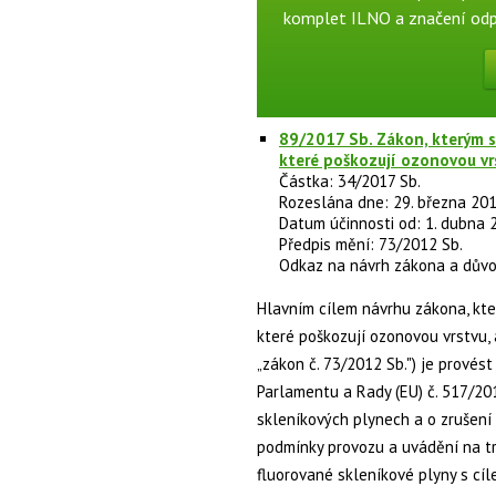
komplet ILNO a značení od
89/2017 Sb. Zákon, kterým s
které poškozují ozonovou vr
Částka: 34/2017 Sb.
Rozeslána dne: 29. března 20
Datum účinnosti od: 1. dubna
Předpis mění: 73/2012 Sb.
Odkaz na návrh zákona a dův
Hlavním cílem návrhu zákona, kte
které poškozují ozonovou vrstvu,
„zákon č. 73/2012 Sb.") je provés
Parlamentu a Rady (EU) č. 517/20
skleníkových plynech a o zrušení 
podmínky provozu a uvádění na tr
fluorované skleníkové plyny s cíle