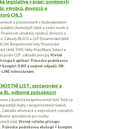
á legislativa v praxi: povinnosti
lů, výrobců, dovozců a
utorů CHLS
seminář o povinnostech v dodavatelském
i uvádění chemických látek a směsí na trh či
 Povinnosti uživatelů, výrobců, dovozců a
orů. Základy REACH a CLP. Oznamování látek
ECHA. Bezpečnostní listy. Povolování
í látek, SVHC látky. Klasifikace, balení a
í podle CLP - základní principy.
Včetně
řístupu k aplikaci: Průvodce podnikovou
 + komplet ILNO a značení odpadů. ON-
-LINE videozáznam.
NOSTNÍ LIST: sestavování a
a BL, odborná způsobilost
prava a kontrola bezpečnostních listů "krok za
ejčastější chyby v bezpečnostních listech.
. Základní informace o expozičních scénářích.
dborné způsobilosti pro tvorbu
tních listů.
Včetně ročního přístupu
ci: Průvodce podnikovou ekologií + komplet