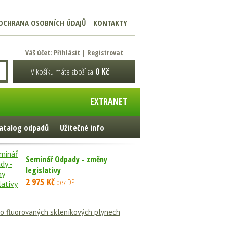
OCHRANA OSOBNÍCH ÚDAJŮ
KONTAKTY
Váš účet:
Přihlásit
|
Registrovat
V košíku máte zboží za
0 Kč
EXTRANET
atalog odpadů
Užitečné info
Seminář Odpady - změny
legislativy
2 975 Kč
bez DPH
 o fluorovaných skleníkových plynech