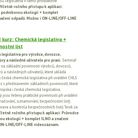
SG legislativa v rámci produktové
Včetně ročního přístupu k aplikaci:
 podnikovou ekologií + komplet
načení odpadů. Možno i ON-LINE/OFF-LINE
 kurz: Chemická legislativa +
ostní list
legislativa pro výrobce, dovozce,
ory a následné uživatele pro praxi.
Seminář
na základní povinnosti výrobců, dovozců,
rů a následných uživatelů, které ukládá
i česká chemická legislativa při uvádění CHLS
rz s představením základních povinností, které
ropská i česká chemická legislativa.
i jsou řešeny praktické povinnosti při uvádění
značování, oznamování, bezpečnostní list).
prava a kontrola bezpečnostních listů "krok za
četně ročního přístupu k aplikaci: Průvodce
ou ekologií + komplet ILNO a značení
ON-LINE/OFF-LINE videozáznam.