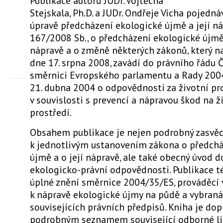
Publikace autorů JUDr. Vojtěcha
Stejskala, Ph.D. a JUDr. Ondřeje Vícha pojedn
úpravě předcházení ekologické újmě a její ná
167/2008 Sb., o předcházení ekologické újmě 
nápravě a o změně některých zákonů, který n
dne 17. srpna 2008, zavádí do právního řádu 
směrnici Evropského parlamentu a Rady 200
21. dubna 2004 o odpovědnosti za životní pr
v souvislosti s prevencí a nápravou škod na 
prostředí.
Obsahem publikace je nejen podrobný zasvě
k jednotlivým ustanovením zákona o předchá
újmě a o její nápravě, ale také obecný úvod 
ekologicko-právní odpovědnosti. Publikace t
úplné znění směrnice 2004/35/ES, prováděcí 
k nápravě ekologické újmy na půdě a vybran
souvisejících právních předpisů. Kniha je do
podrobným seznamem související odborné li