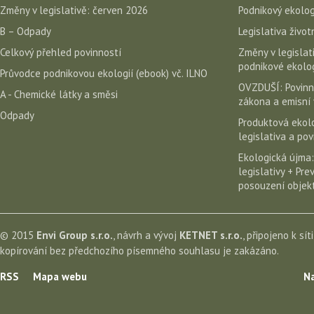
Změny v legislativě: červen 2026
Podnikový ekolog
B – Odpady
Legislativa život
Celkový přehled povinností
Změny v legislati
podnikové ekolog
Průvodce podnikovou ekologií (ebook) vč. ILNO
OVZDUŠÍ: Povinn
A - Chemické látky a směsi
zákona a emisní 
Odpady
Produktová ekolo
legislativa a po
Ekologická újma:
legislativy + Pr
posouzení objekt
© 2015
Envi Group s.r.o.
, návrh a vývoj
KETNET s.r.o.
, připojeno k sít
kopírování bez předchozího písemného souhlasu je zakázáno.
RSS
Mapa webu
Na