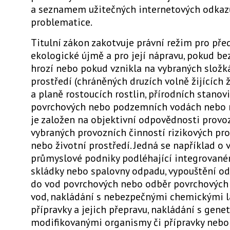
a seznamem užitečných internetových odkaz
problematice.
Titulní zákon zakotvuje právní režim pro pře
ekologické újmě a pro její nápravu, pokud b
hrozí nebo pokud vznikla na vybraných složk
prostředí (chráněných druzích volně žijících 
a planě rostoucích rostlin, přírodních stanovi
povrchových nebo podzemních vodách nebo n
je založen na objektivní odpovědnosti provo
vybraných provozních činností rizikových pro
nebo životní prostředí. Jedná se například o 
průmyslové podniky podléhající integrované
skládky nebo spalovny odpadu, vypouštění o
do vod povrchových nebo odběr povrchových
vod, nakládání s nebezpečnými chemickými 
přípravky a jejich přepravu, nakládání s genet
modifikovanými organismy či přípravky nebo