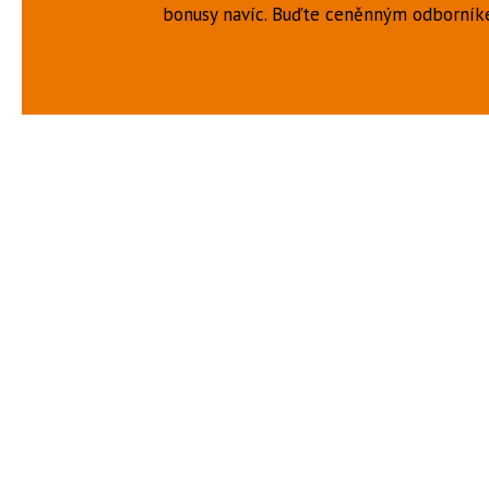
bonusy navíc. Buďte ceněnným odborní