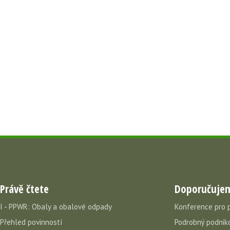
Právě čtete
Doporučuje
I - PPWR: Obaly a obalové odpady
Konference pro 
Přehled povinností
Podrobný podniko