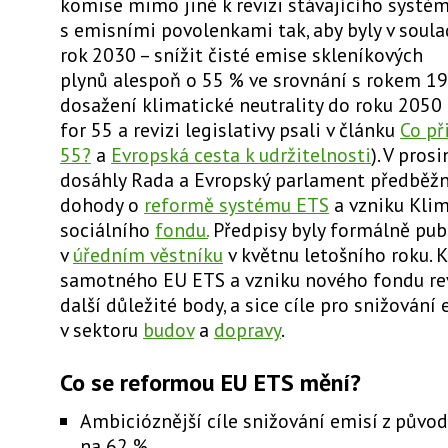
komise mimo jiné k revizi stávajícího syst
s emisními povolenkami tak, aby byly v soula
rok 2030 –⁠
sn
íž
it
č
ist
é
emise sklen
í
kov
ý
ch
plyn
ů
alespo
ň
o
55 % ve srovnání s rokem 1
dosažení klimatické neutrality do roku 2050 
for 55 a revizi legislativy psali v článku
Co př
55?
a
Evropská cesta k udržitelnosti
). V pros
dosáhly Rada a Evropský parlament předběžn
dohody o
reformě systému ETS
a vzniku Kli
sociálního
fondu.
Předpisy byly formálně pub
v
úředním věstníku
v květnu letošního roku. 
samotného EU ETS a vzniku nového fondu rev
další důležité body, a sice cíle pro snižování 
v sektoru
budov
a
dopravy
.
Co se reformou EU ETS mění?
Ambicióznější cíle snižování emisí z půvo
na 62 %.