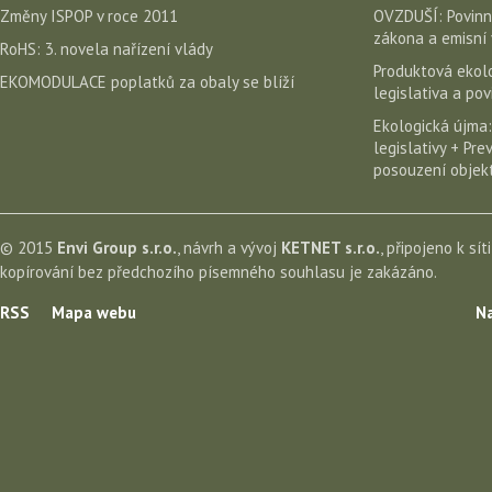
Změny ISPOP v roce 2011
OVZDUŠÍ: Povinn
zákona a emisní 
RoHS: 3. novela nařízení vlády
Produktová ekolo
EKOMODULACE poplatků za obaly se blíží
legislativa a po
Ekologická újma:
legislativy + Pr
posouzení objekt
© 2015
Envi Group s.r.o.
, návrh a vývoj
KETNET s.r.o.
, připojeno k sít
kopírování bez předchozího písemného souhlasu je zakázáno.
RSS
Mapa webu
Na