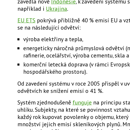
zavedla nově
Indonésie
, k zavedení systému 
například i
Ukrajina
.
EU ETS
pokrývá přibližně 40 % emisí EU a
vz
se na následující odvětví
:
výroba elektřiny a tepla,
energeticky náročná průmyslová odvětví (
rafinerie, ocelářství, výroba cementu, skla 
komerční letecká doprava (v rámci Evrops
hospodářského prostoru).
Od zavedení systému v roce 2005 přispěl v u
odvětvích
ke snížení emisí o 41 %.
Systém zjednodušeně
funguje
na principu st
uhlíku. Subjekty, na které se povinnost vztahu
každý rok
kupovat povolenky o objemu, který
množství jejich emisí skleníkových plynů
. M