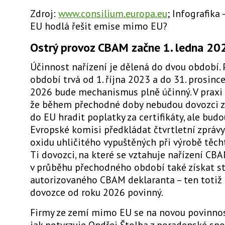
Zdroj:
www.consilium.europa.eu
; Infografika –
EU hodlá řešit emise mimo EU?
Ostrý provoz CBAM začne 1. ledna 2
Účinnost nařízení je dělená do dvou období.
období trvá od 1. října 2023 a do 31. prosinc
2026 bude mechanismus plně účinný
. V prax
že během přechodné doby nebudou dovozci z
do EU hradit poplatky za certifikáty, ale bud
Evropské komisi předkládat čtvrtletní zprávy
oxidu uhličitého vypuštěných při výrobě těch
Ti dovozci, na které se vztahuje nařízení CB
v průběhu přechodného období také získat
s
autorizovaného CBAM deklaranta
– ten totiž
dovozce od roku 2026 povinný.
Firmy ze zemí mimo EU se na novou povinnost
jak potvrzuje Ondřej Štolba z poradenské spo