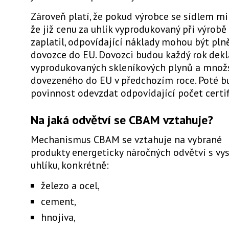
Zároveň platí, že pokud výrobce se sídlem m
že již cenu za uhlík vyprodukovaný při výrobě
zaplatil,
odpovídající náklady mohou být pln
dovozce do EU
. Dovozci budou každý rok dek
vyprodukovaných skleníkových plynů a množs
dovezeného do EU v předchozím roce. Poté b
povinnost odevzdat odpovídající počet certi
Na jaká odvětví se CBAM vztahuje?
Mechanismus CBAM se vztahuje na vybrané
produkty
energeticky náročných odvětví s v
uhlíku
, konkrétně:
železo a ocel,
cement,
hnojiva,