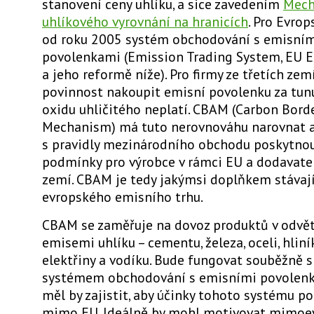
stanovení ceny uhlíku, a sice zavedením
Mech
uhlíkového vyrovnání na hranicích
. Pro Evrop
od roku 2005
systém obchodování s emisní
povolenkami
(Emission Trading System, EU E
a jeho reformě níže). Pro firmy ze třetích zem
povinnost nakoupit emisní povolenku za tun
oxidu uhličitého neplatí. CBAM (Carbon Bor
Mechanism) má tuto nerovnováhu narovnat a
s pravidly mezinárodního obchodu poskytno
podmínky pro výrobce v rámci EU a dodavatel
zemí. CBAM je tedy jakýmsi doplňkem stávaj
evropského emisního trhu.
CBAM se zaměřuje na
dovoz produktů v odvě
emisemi uhlíku
– cementu, železa, oceli, hliník
elektřiny a vodíku. Bude fungovat souběžně 
systémem obchodování s emisními povolenk
měl by zajistit, aby účinky tohoto systému poc
mimo EU. Ideálně by mohl motivovat mimoe