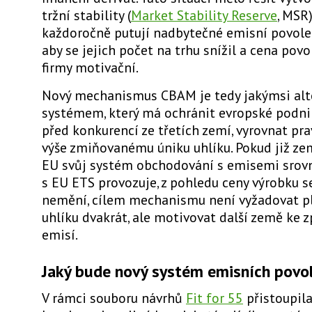
tržní stability (
Market Stability Reserve
, MSR)
každoročně putují nadbytečné emisní povole
aby se jejich počet na trhu snížil a cena povo
firmy motivační.
Nový mechanismus CBAM je tedy jakýmsi alt
systémem, který
má ochránit evropské podni
před konkurencí ze třetích zemí
, vyrovnat pr
výše zmiňovanému úniku uhlíku. Pokud již 
EU svůj systém obchodování s emisemi srov
s EU ETS provozuje, z pohledu ceny výrobku se
nemění, cílem mechanismu není vyžadovat p
uhlíku dvakrát, ale
motivovat další země ke 
emisí
.
Jaký bude nový systém emisních pov
V rámci souboru návrhů
Fit for 55
přistoupil