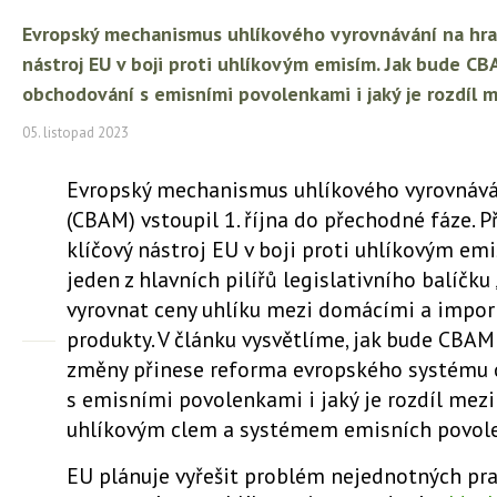
Evropský mechanismus uhlíkového vyrovnávání na hran
nástroj EU v boji proti uhlíkovým emisím. Jak bude 
obchodování s emisními povolenkami i jaký je rozdíl
05. listopad 2023
Evropský mechanismus uhlíkového vyrovnává
(CBAM) vstoupil 1. října do přechodné fáze. P
klíčový nástroj EU v boji proti uhlíkovým emi
jeden z hlavních pilířů legislativního balíčku 
vyrovnat ceny uhlíku mezi domácími a impo
produkty. V článku vysvětlíme, jak bude CBAM
změny přinese reforma evropského systému
s emisními povolenkami i jaký je rozdíl mez
uhlíkovým clem a systémem emisních povol
EU plánuje vyřešit problém nejednotných pra