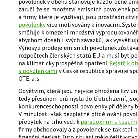
povolenek v oběhu stanovuje každoročně emis
zaručí, že se množství emisních povolenek p
a firmy, které je využívají, jsou prostřednictv
povolenky
více motivovány k inovacím. Systé
směřuje k omezení množství vyprodukovaného
abychom dosáhli svých závazků, jak vysvětluj
Výnosy z prodeje emisních povolenek zůstáva
rozpočtech členských států EU a
musí být po
na klimaticky prospěšná opatření
.
Rejstřík o
s povolenkami
v České republice spravuje sp
OTE, a. s.
Odvětvím, která jsou nejvíce ohrožena tzv. ún
tedy přesunem průmyslu do třetích zemí, jsou
konkurenceschopnosti povolenky přiděleny b
V minulosti však
bezplatné přidělování povo
přebytek na trhu vedl k
paradoxním situacím
firmy obchodovaly a z povolenek se tak stal 
finanční derivát. Tuto situaci mělo řešit vytvo