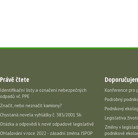
Právě čtete
Doporučuje
Identifikační listy a označení nebezpečných
Konference pro 
odpadů vč. PPE
Podrobný podniko
Značit, nebo neznačit kamiony?
Podnikový ekolog
Chystaná novela vyhlášky č. 383/2001 Sb.
Legislativa život
Otázka a odpovědi k nové odpadové legislativě
Změny v legislati
Ohlašování v roce 2022 - zásadní změna ISPOP
podnikové ekolog