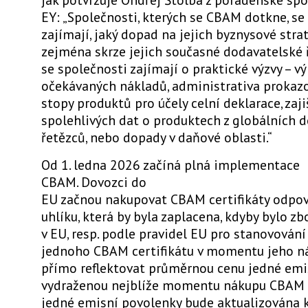
EY: „Společnosti, kterých se CBAM dotkne, se
zajímají, jaký dopad na jejich byznysové stra
zejména skrze jejich současné dodavatelské ř
se společnosti zajímají o praktické výzvy – v
očekávaných nákladů, administrativa prokaz
stopy produktů pro účely celní deklarace, zaji
spolehlivých dat o produktech z globálních 
řetězců, nebo dopady v daňové oblasti.“
Od 1. ledna 2026 začíná plná implementace
CBAM. Dovozci do
EU začnou nakupovat
CBAM certifikáty odpov
uhlíku
, která by byla zaplacena, kdyby bylo z
v EU, resp. podle pravidel EU pro stanovování
jednoho CBAM certifikátu v momentu jeho n
přímo reflektovat průměrnou cenu jedné emi
vydraženou nejblíže momentu nákupu CBAM ce
jedné emisní povolenky bude aktualizována 