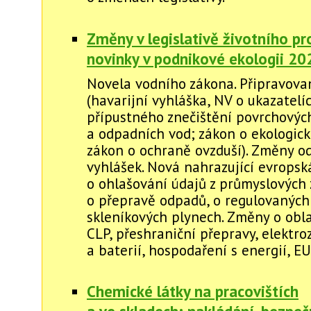
Změny v legislativě životního pr
novinky v podnikové ekologii 20
Novela vodního zákona. Připravova
(havarijní vyhláška, NV o ukazatelí
přípustného znečištění povrchovýc
a odpadních vod; zákon o ekologick
zákon o ochraně ovzduší). Změny 
vyhlášek. Nová nahrazující evropská
o ohlašování údajů z průmyslových z
o přepravě odpadů, o regulovaných
skleníkových plynech. Změny o obla
CLP, přeshraniční přepravy, elektro
a baterií, hospodaření s energií, 
Chemické látky na pracovištích