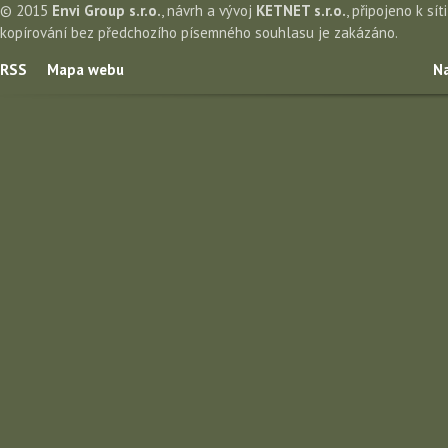
© 2015
Envi Group s.r.o.
, návrh a vývoj
KETNET s.r.o.
, připojeno k sít
kopírování bez předchozího písemného souhlasu je zakázáno.
RSS
Mapa webu
Na