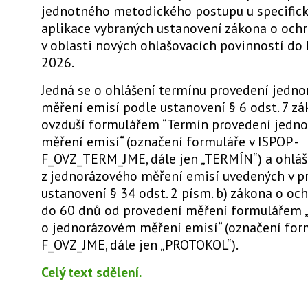
jednotného metodického postupu u specific
aplikace vybraných ustanovení zákona o ochr
v oblasti nových ohlašovacích povinností do I
2026.
Jedná se o ohlášení termínu provedení jedn
měření emisí podle ustanovení § 6 odst. 7 z
ovzduší formulářem “Termín provedení jedn
měření emisí“ (označení formuláře v ISPOP -
F_OVZ_TERM_JME, dále jen „TERMÍN“) a ohláš
z jednorázového měření emisí uvedených v p
ustanovení § 34 odst. 2 písm. b) zákona o oc
do 60 dnů od provedení měření formulářem 
o jednorázovém měření emisí“ (označení form
F_OVZ_JME, dále jen „PROTOKOL“).
Celý text sdělení.