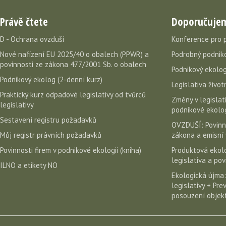
Právě čtete
Doporučuje
D - Ochrana ovzduší
Konference pro 
Nové nařízení EU 2025/40 o obalech (PPWR) a
Podrobný podniko
povinnosti ze zákona 477/2001 Sb. o obalech
Podnikový ekolog
Podnikový ekolog (2-denní kurz)
Legislativa život
Praktický kurz odpadové legislativy od tvůrců
Změny v legislati
legislativy
podnikové ekolog
Sestavení registru požadavků
OVZDUŠÍ: Povinn
Můj registr právních požadavků
zákona a emisní 
Povinnosti firem v podnikové ekologii (kniha)
Produktová ekolo
legislativa a po
ILNO a etikety NO
Ekologická újma:
legislativy + Pr
posouzení objekt