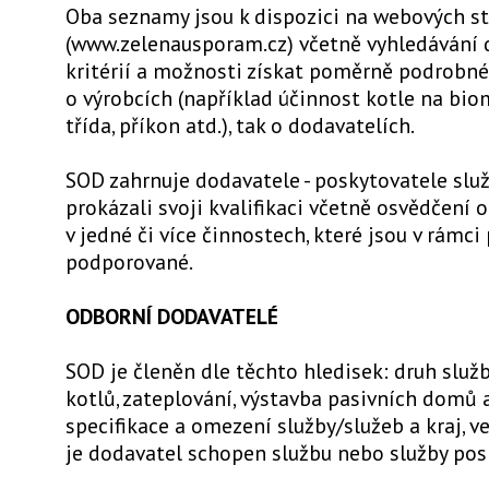
Oba seznamy jsou k dispozici na webových s
(www.zelenausporam.cz) včetně vyhledávání 
kritérií a možnosti získat poměrně podrobné
o výrobcích (například účinnost kotle na bio
třída, příkon atd.), tak o dodavatelích.
SOD zahrnuje dodavatele - poskytovatele služ
prokázali svoji kvalifikaci včetně osvědčení 
v jedné či více činnostech, které jsou v rámc
podporované.
ODBORNÍ DODAVATELÉ
SOD je členěn dle těchto hledisek: druh služ
kotlů, zateplování, výstavba pasivních domů a
specifikace a omezení služby/služeb a kraj, v
je dodavatel schopen službu nebo služby pos