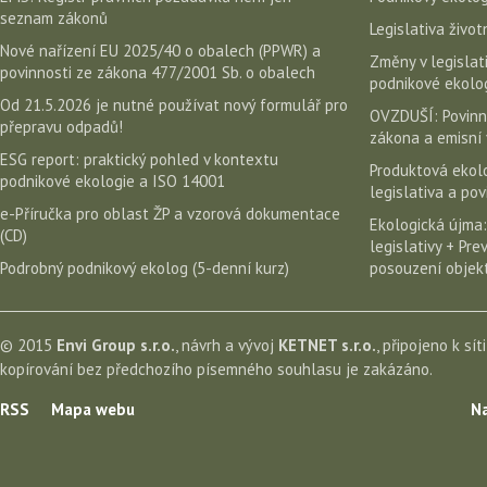
seznam zákonů
Legislativa život
Nové nařízení EU 2025/40 o obalech (PPWR) a
Změny v legislati
povinnosti ze zákona 477/2001 Sb. o obalech
podnikové ekolog
Od 21.5.2026 je nutné používat nový formulář pro
OVZDUŠÍ: Povinn
přepravu odpadů!
zákona a emisní 
ESG report: praktický pohled v kontextu
Produktová ekolo
podnikové ekologie a ISO 14001
legislativa a po
e-Příručka pro oblast ŽP a vzorová dokumentace
Ekologická újma:
(CD)
legislativy + Pr
Podrobný podnikový ekolog (5-denní kurz)
posouzení objekt
© 2015
Envi Group s.r.o.
, návrh a vývoj
KETNET s.r.o.
, připojeno k sít
kopírování bez předchozího písemného souhlasu je zakázáno.
RSS
Mapa webu
Na