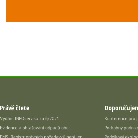
Právě čtete
Doporučuje
Vydání INFOservisu za 6/2021
Konference pro 
Evidence a ohlašování odpadů obcí
Podrobný podniko
EMS: Registr právních požadavků není jen
Podnikový ekolog