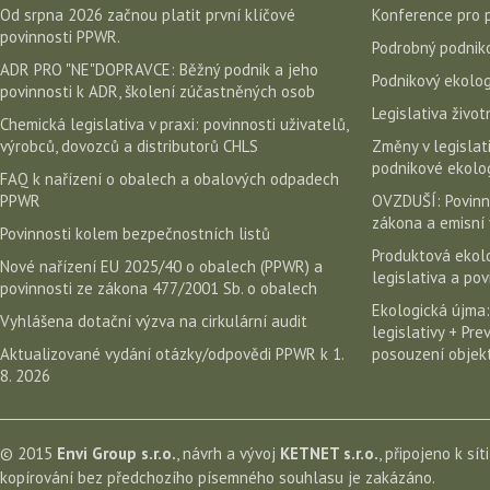
Od srpna 2026 začnou platit první klíčové
Konference pro 
povinnosti PPWR.
Podrobný podniko
ADR PRO "NE"DOPRAVCE: Běžný podnik a jeho
Podnikový ekolog
povinnosti k ADR, školení zúčastněných osob
Legislativa život
Chemická legislativa v praxi: povinnosti uživatelů,
výrobců, dovozců a distributorů CHLS
Změny v legislati
podnikové ekolog
FAQ k nařízení o obalech a obalových odpadech
PPWR
OVZDUŠÍ: Povinn
zákona a emisní 
Povinnosti kolem bezpečnostních listů
Produktová ekolo
Nové nařízení EU 2025/40 o obalech (PPWR) a
legislativa a po
povinnosti ze zákona 477/2001 Sb. o obalech
Ekologická újma:
Vyhlášena dotační výzva na cirkulární audit
legislativy + Pr
Aktualizované vydání otázky/odpovědi PPWR k 1.
posouzení objekt
8. 2026
© 2015
Envi Group s.r.o.
, návrh a vývoj
KETNET s.r.o.
, připojeno k sít
kopírování bez předchozího písemného souhlasu je zakázáno.