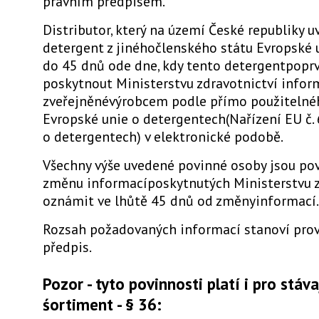
právním předpisem.
Distributor, který na území České republiky u
detergent z jinéhočlenského státu Evropské u
do 45 dnů ode dne, kdy tento detergentpoprvé
poskytnout Ministerstvu zdravotnictví infor
zveřejněnévýrobcem podle přímo použitelné
Evropské unie o detergentech(Nařízení EU č.
o detergentech) v elektronické podobě.
Všechny výše uvedené povinné osoby jsou po
změnu informacíposkytnutých Ministerstvu z
oznámit ve lhůtě 45 dnů od změnyinformací.
Rozsah požadovaných informací stanoví prov
předpis.
Pozor - tyto povinnosti platí i pro stáva
śortiment - § 36: