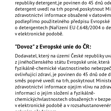
republiky detergent,je povinen do 45 dnů ode
detergent uvedl na trh poprvé,poskytnout Mi
zdravotnictví informace obsažené v datovém 
podlepřímo použitelného předpisu Evropské
o detergentech (Nařízení EU č.648/2004 o d
v elektronické podobě.
"Dovoz" z Evropské unie do ČR:
Dodavatel, který na území České republiky uv
z jinéhočlenského státu Evropské unie, kter
fyzikálně-chemické vlastnostinebo nebezpeč
ovlivňující zdraví, je povinen do 45 dnů ode 
směs poprvé uvedl na trh, poskytnout Minist
zdravotnictví informace ojejím vlivu na zdra
informací o jejím složení a fyzikálně-
chemickýchvlastnostech obsažených v bezpe
v elektronické podobě a v rozsahustanoven