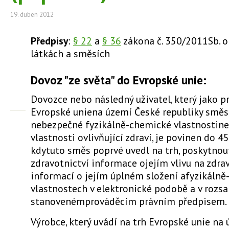
19. duben 2012
Předpisy
:
§ 22
a
§ 36
zákona č. 350/2011Sb. 
látkách a směsích
Dovoz "ze světa" do Evropské unie:
Dovozce nebo následný uživatel, který jako pr
Evropské uniena území České republiky směs
nebezpečné fyzikálně-chemické vlastnostin
vlastnosti ovlivňující zdraví, je povinen do 4
kdytuto směs poprvé uvedl na trh, poskytnou
zdravotnictví informace ojejím vlivu na zdra
informací o jejím úplném složení afyzikáln
vlastnostech v elektronické podobě a v rozs
stanovenémprováděcím právním předpisem.
Výrobce, který uvádí na trh Evropské unie na