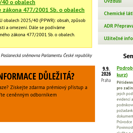
Ovzduší
/40 o obalech
e zákona 477/2001 Sb. o obalech
Chemické lát
EU obalech 2025/40 (PPWR): obsah, způsob
ADR Přeprava
osti a omezení. Dále se podíváme
sného zákona 477/2001 Sb. o obalech.
Užitečné info
Sem
:
Poslanecká sněmovna Parlamentu České republiky
Podrob
9.9.
INFORMACE DŮLEŽITÁ?
2026
kurz)
Praha
Pětidenn
aze? Získejte zdarma prémiový přístup a
pro začín
jejich po
uďte ceněnným odborníkem
evidencí a
podnikovo
požadavků
dokumenta
Průvodce 
Povinnosti