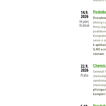
služba o 
Podniko
14.9.
2026
Dvoudenn
Hradec
ekolog s 
Králové
firmy. Leg
podnikovo
Kompletní
servis o 
k aplika
ILNO a z
záznam.
Chemic
22.9.
2026
Seminář: V
Praha
chemickými
zaměstnan
chemickým
přístupu 
komplet 
Produkt