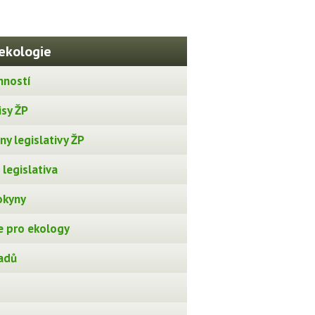
ekologie
nností
isy ŽP
y legislativy ŽP
legislativa
okyny
 pro ekology
adů