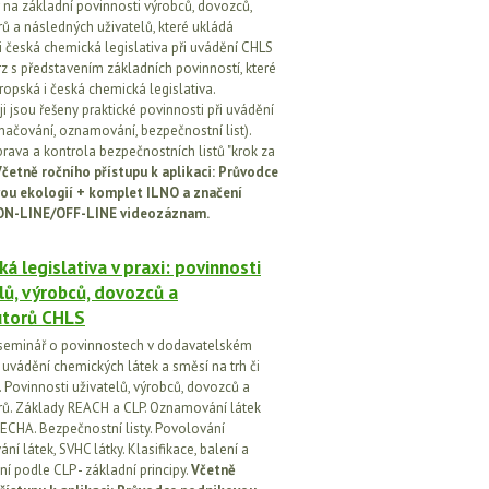
na základní povinnosti výrobců, dovozců,
rů a následných uživatelů, které ukládá
i česká chemická legislativa při uvádění CHLS
rz s představením základních povinností, které
ropská i česká chemická legislativa.
i jsou řešeny praktické povinnosti při uvádění
značování, oznamování, bezpečnostní list).
prava a kontrola bezpečnostních listů "krok za
četně ročního přístupu k aplikaci: Průvodce
ou ekologií + komplet ILNO a značení
ON-LINE/OFF-LINE videozáznam.
á legislativa v praxi: povinnosti
lů, výrobců, dovozců a
utorů CHLS
seminář o povinnostech v dodavatelském
i uvádění chemických látek a směsí na trh či
 Povinnosti uživatelů, výrobců, dovozců a
orů. Základy REACH a CLP. Oznamování látek
ECHA. Bezpečnostní listy. Povolování
í látek, SVHC látky. Klasifikace, balení a
í podle CLP - základní principy.
Včetně