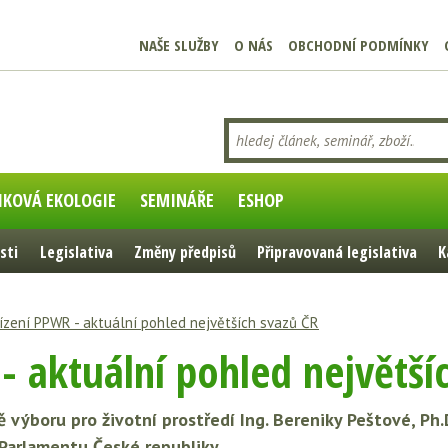
NAŠE SLUŽBY
O NÁS
OBCHODNÍ PODMÍNKY
IKOVÁ EKOLOGIE
SEMINÁŘE
ESHOP
sti
Legislativa
Změny předpisů
Připravovaná legislativa
K
ízení PPWR - aktuální pohled největších svazů ČR
- aktuální pohled největší
ě výboru pro životní prostředí Ing. Bereniky Peštové, Ph
Parlamentu České republiky.