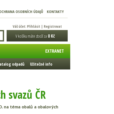
OCHRANA OSOBNÍCH ÚDAJŮ
KONTAKTY
Váš účet:
Přihlásit
|
Registrovat
V košíku máte zboží za
0 Kč
EXTRANET
atalog odpadů
Užitečné info
ch svazů ČR
.D. na téma obalů a obalových