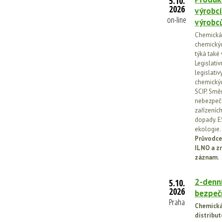
5.10.
2026
výrobcí
on-line
výrobc
Chemická l
chemickýc
týká také
Legislati
legislati
chemickýc
SCIP. Smě
nebezpečn
zařízeníc
dopady. E
ekologie.
Průvodce
ILNO a z
záznam.
2-denní
5.10.
2026
bezpečn
Praha
Chemická 
distribut