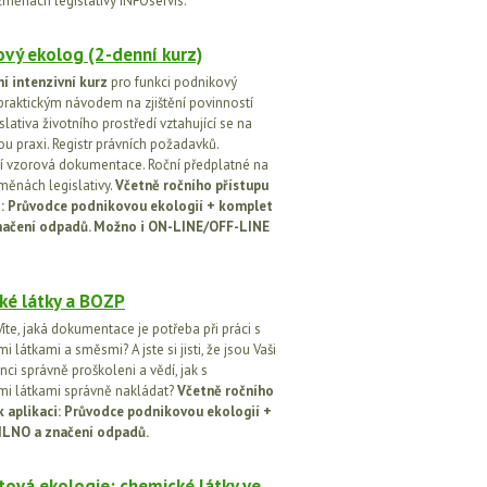
změnách legislativy INFOservis.
vý ekolog (2-denní kurz)
í intenzivní kurz
pro funkci podnikový
praktickým návodem na zjištění povinností
islativa životního prostředí vztahující se na
u praxi. Registr právních požadavků.
 vzorová dokumentace. Roční předplatné na
změnách legislativy.
Včetně ročního přístupu
ci: Průvodce podnikovou ekologií + komplet
načení odpadů. Možno i ON-LINE/OFF-LINE
ké látky a BOZP
íte, jaká dokumentace je potřeba při práci s
 látkami a směsmi? A jste si jisti, že jsou Vaši
ci správně proškoleni a vědí, jak s
i látkami správně nakládat?
Včetně ročního
k aplikaci: Průvodce podnikovou ekologií +
ILNO a značení odpadů.
ová ekologie: chemické látky ve