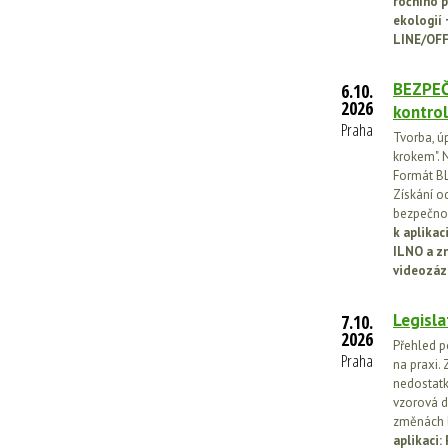
ročního p
ekologií
LINE/OFF
BEZPEČ
6.10.
2026
kontrol
Praha
Tvorba, ú
krokem". N
Formát BL
Získání o
bezpečnos
k aplika
ILNO a z
videozáz
Legisla
7.10.
2026
Přehled p
Praha
na praxi. 
nedostatk
vzorová d
změnách l
aplikaci