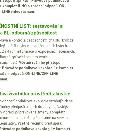
řístupu k aplikaci: Průvodce podnikovou
 + komplet ILNO a značení odpadů. ON-
-LINE videozáznam.
NOSTNÍ LIST: sestavování a
a BL, odborná způsobilost
prava a kontrola bezpečnostních listů "krok za
ejčastější chyby v bezpečnostních listech.
. Základní informace o expozičních scénářích.
dborné způsobilosti pro tvorbu
tních listů.
Včetně ročního přístupu
ci: Průvodce podnikovou ekologií + komplet
načení odpadů. ON-LINE/OFF-LINE
nam.
tiva životního prostředí v kostce
ovinností podnikové ekologie vztahujících se
Změny předpisů a jejich dopady, nejčastější
y v praxi, připravované změny. Kompletní
okumentace a roční předplatné na servis o
egislativy.
Včetně ročního přístupu k
: Průvodce podnikovou ekologií + komplet