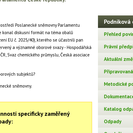
Podniková 
prostředí Poslanecké sněmovny Parlamentu
se konal diskusní formát na téma obalů
Přehled povi
ní EU č. 2025/40), kterého se účastnili pan
Právní předp
 Červený a významné oborové svazy - Hospodářská
 ČR, Svaz chemického průmyslu, Česká asociace
Aktuální změn
Připravovaná 
borových subjektů?
Metodické p
anecké sněmovny.
Dokumentace
Katalog odp
nností specificky zaměřený
pady:
Odpady