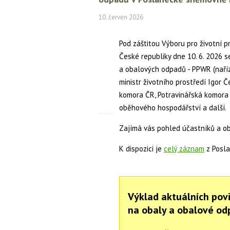
10. červen 2026
Pod záštitou Výboru pro životní 
České republiky dne 10. 6. 2026 
a obalových odpadů - PPWR (naříze
ministr životního prostředí Igor
komora ČR, Potravinářská komora
oběhového hospodářství a další.
Zajímá vás pohled účastníků a o
K dispozici je
celý záznam
z Posl
Výklad aktuálních povi
na obaly a obalové od