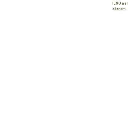
ILNO a z
záznam.