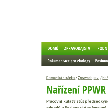
DOMŮ
ZPRAVODAJSTVÍ
PODN
Dokumentace pro ekology
Povinno
Domovská stránka
/
Zpravodajství
/
Nař
Nařízení PPWR 
Pracovní kulatý stůl předsedkyn
odpadů v Poslanecké sněmovně 