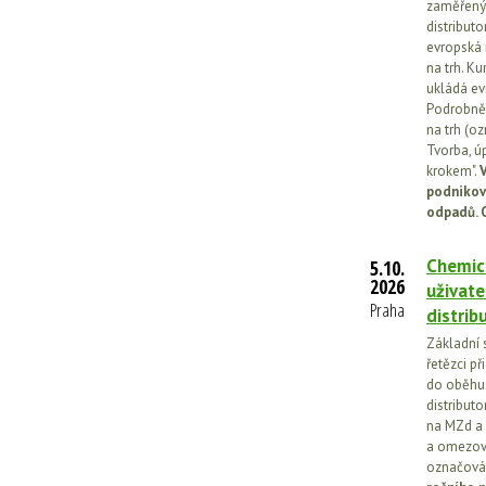
zaměřený 
distributo
evropská 
na trh. Ku
ukládá ev
Podrobněj
na trh (o
Tvorba, ú
krokem".
V
podnikov
odpadů. 
Chemick
5.10.
2026
uživate
Praha
distrib
Základní 
řetězci př
do oběhu.
distribut
na MZd a 
a omezován
označován