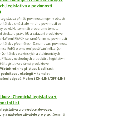
ch, legislativa a povinnosti
ů
egislativa přináší povinnosti nejen v oblasti
h látek a směsí, ale mnoho povinností se
 výrobků. Na semináři probereme témata:
vní struktura práva EU a zařazení produktové
vy. Nařízení REACH se zaměřením na povinnosti
h látek v předmětech. Oznamovací povinnost
rnice RoHS o omezení používání některých
ých látek v elektrických a elektronických
h. Příklady neshodných produktů a legislativní
SG legislativa v rámci produktové
Včetně ročního přístupu k aplikaci:
 podnikovou ekologií + komplet
načení odpadů. Možno i ON-LINE/OFF-LINE
 kurz: Chemická legislativa +
ostní list
legislativa pro výrobce, dovozce,
ory a následné uživatele pro praxi.
Seminář