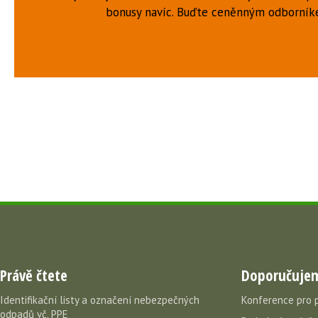
bonusy navíc. Buďte ceněnným odborní
Právě čtete
Doporučuje
Identifikační listy a označení nebezpečných
Konference pro 
odpadů vč. PPE