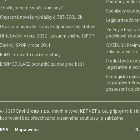
Podrobný podniko
Značit, nebo neznačit kamiony?
Podnikový ekolog
Chystaná novela vyhlášky č. 383/2001 Sb.
Legislativa život
Otázka a odpovědi k nové odpadové legislativě
Změny v legislati
Ohlašování v roce 2022 - zásadní změna ISPOP
podnikové ekolog
Změny ISPOP v roce 2011
OVZDUŠÍ: Povinn
zákona a emisní 
RoHS: 3. novela nařízení vlády
Produktová ekolo
EKOMODULACE poplatků za obaly se blíží
legislativa a po
Ekologická újma:
legislativy + Pr
posouzení objekt
© 2015
Envi Group s.r.o.
, návrh a vývoj
KETNET s.r.o.
, připojeno k sít
kopírování bez předchozího písemného souhlasu je zakázáno.
RSS
Mapa webu
Na