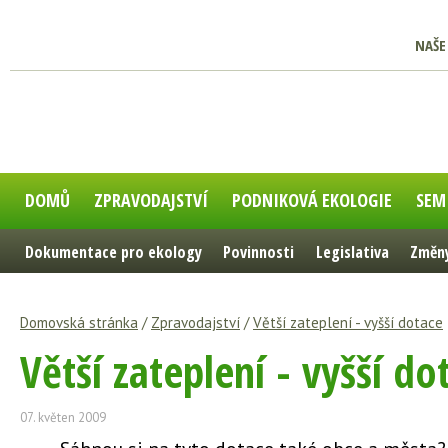
NAŠE
DOMŮ
ZPRAVODAJSTVÍ
PODNIKOVÁ EKOLOGIE
SEM
Dokumentace pro ekology
Povinnosti
Legislativa
Změny
Domovská stránka
/
Zpravodajství
/
Větší zateplení - vyšší dotace
Větší zateplení - vyšší do
07. květen 2009