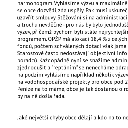
harmonogram. Vyhlásíme výzvu a maximálně 
se obce dozvědí, zda uspěly. Pak musí uskuteč
uzavřít smlouvy. Stěžování si na administraci
a trochu nevděčné - pro nás by bylo jednoduš
výzev, přičemž bychom byli stále nejrychlej
programem. OPŽP má alokaci 18,4 % z celých 
fondů, počtem schválených dotací však jsme 
Starostové často nedostávají objektivní inf
poradců. Každopádně nyní se snažíme admini
zjednodušit a "reptáním" se nenecháme odrad
na podzim vyhlásíme například několik výzev 
na vodohospodářské projekty pro obce pod 2
Peníze na to máme, obce je tak dostanou o rok
by na ně došla řada.
Jaké největší chyby obce dělají a kdo na to ne