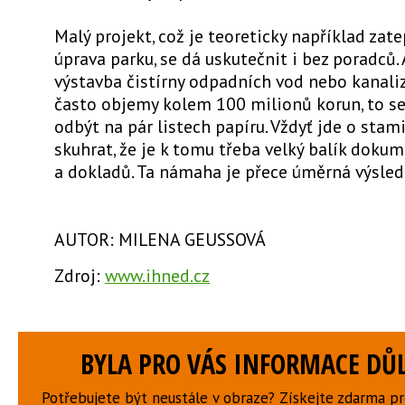
Malý projekt, což je teoreticky například zat
úprava parku, se dá uskutečnit i bez poradců.
výstavba čistírny odpadních vod nebo kanaliz
často objemy kolem 100 milionů korun, to s
odbýt na pár listech papíru. Vždyť jde o stami
skuhrat, že je k tomu třeba velký balík doku
a dokladů. Ta námaha je přece úměrná výsled
AUTOR: MILENA GEUSSOVÁ
Zdroj:
www.ihned.cz
BYLA PRO VÁS INFORMACE DŮL
Potřebujete být neustále v obraze? Získejte zdarma p