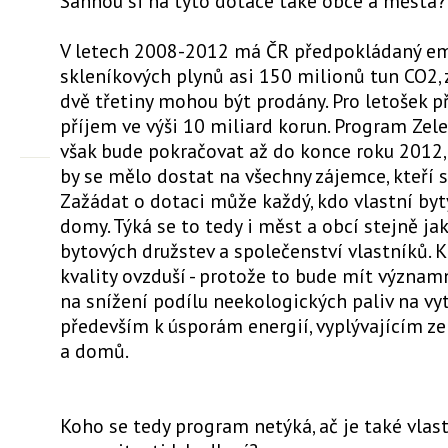
Sáhnou si na tyto dotace také obce a města?
V letech 2008-2012 má ČR předpokládaný em
skleníkových plynů asi 150 milionů tun CO2, 
dvě třetiny mohou být prodány. Pro letošek
příjem ve výši 10 miliard korun. Program Ze
však bude pokračovat až do konce roku 2012, 
by se mělo dostat na všechny zájemce, kteří 
Zažádat o dotaci může každý, kdo vlastní by
domy. Týká se to tedy i měst a obcí stejně ja
bytových družstev a společenství vlastníků. 
kvality ovzduší - protože to bude mít význa
na snížení podílu neekologických paliv na vyt
především k úsporám energií, vyplývajícím ze
a domů.
Koho se tedy program netýká, ač je také vla