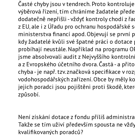
Časté chyby jsou v tendrech. Proto kontrolu
výběrová řízení, tím chráníme žadatele přede
dodatečně nepřišli - vždyť kontroly chodí z řa
z EU, ale i z Úřadu pro ochranu hospodářské s
ministerstva financí apod. Objevují se první p
kdy žadatelé kvůli své špatné práci o dotace 
probíhají neustále. Například na programu OP
jsme absolvovali audit z Nejvyššího kontroln
a z Evropského účetního dvora. Častá - a při
chyba - je např. tzv. značková specifikace v ro
vodohospodářských zařízení. Obce by měly ko
jejich poradci jsou pojištěni proti škodě, kte
způsobí.
Není získání dotace z fondu příliš administra
Takže se tím uživí především spousta ne vžd
kvalifikovaných poradců?