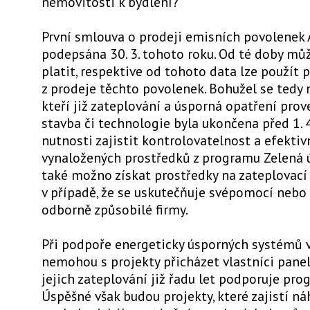
nemovitosti k bydlení?
První smlouva o prodeji emisních povolenek
podepsána 30. 3. tohoto roku. Od té doby m
platit, respektive od tohoto data lze použít 
z prodeje těchto povolenek. Bohužel se tedy 
kteří již zateplování a úsporná opatření prov
stavba či technologie byla ukončena před 1. 4
nutnosti zajistit kontrolovatelnost a efektiv
vynaložených prostředků z programu Zelená
také možno získat prostředky na zateplovací
v případě, že se uskutečňuje svépomocí nebo 
odborně způsobilé firmy.
Při podpoře energeticky úsporných systémů 
nemohou s projekty přicházet vlastníci pane
jejich zateplování již řadu let podporuje pro
Úspěšné však budou projekty, které zajistí n