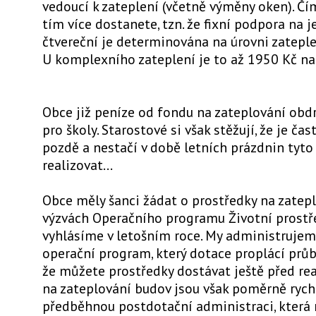
vedoucí k zateplení (včetně výměny oken). Čím
tím více dostanete, tzn. že fixní podpora na 
čtvereční je determinována na úrovni zateple
U komplexního zateplení je to až 1950 Kč na
Obce již peníze od fondu na zateplování obdr
pro školy. Starostové si však stěžují, že je čas
pozdě a nestačí v době letních prázdnin tyto
realizovat...
Obce měly šanci žádat o prostředky na zatepl
výzvách Operačního programu Životní prostře
vyhlásíme v letošním roce. My administrujem
operační program, který dotace proplácí průb
že můžete prostředky dostávat ještě před real
na zateplování budov jsou však poměrně rychl
předběhnou postdotační administraci, která 