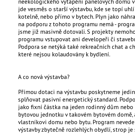
neekologického vytápění panelových domů v 
jde vesměs o starší výstavbu, kde se topí uhl
kotelně, nebo přímo v bytech. Plyn jako náhr
na podporu z tohoto programu nemá - progra
jsme již masivně dotovali. S projekty nemoh
programu vstupovat ani developeři či stavebn
Podpora se netýká také rekreačních chat a ch
které nejsou kolaudovány k bydlení.
A co nová výstavba?
Přímou dotaci na výstavbu poskytneme jedině
splňovat pasivní energetický standard. Podpo
jako fixní částka na jeden rodinný dům nebo
bytovou jednotku v takovém bytovém domě, 
vlastníkovi domu nebo bytu. Program nevede
výstavby zbytečně rozlehlých obydlí, strop je