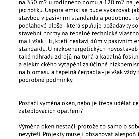
na 350 m2 u rodinného domu a 120 m2 na j
jednotku. Úspora emisí se bude vykazovat ja
stavbou v pasivním standardu a podobnou - o
podlahové ploše - která splňuje požadavky s
stavební normy na tepelně technické vlastnos
mají však i ti, kteří nestaví dům v pasivním 
standardu. U nízkoenergetických novostave
také náhradu zdrojů na tuhá a kapalná fosiln
a elektrického vytápění za účinné nízkoemisn
na biomasu a tepelná čerpadla - je však vždy t
podrobné podmínky.
Postačí výměna oken, nebo je třeba udělat c
zateplovacích opatření?
Výměna oken nestačí, protože to samo o sob
nevyřeší. Projekty musejí obsahovat alespoň t