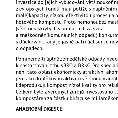
investice do jejich vybudování, většinoukofi
z evropských fondů, mají potíže s naplněním
malé)kapacity, nízkou efektivitou procesu a
hotového kompostu. Proto nemohoubez masi
(většinou skrytých v poplatcích za svoz
a zneškodněníkomunálních odpadů) konkuro
skládkování. Tady je jasně patrnáabsence no
o odpadech.
Pomineme-li úplně zemědělské odpady, nedoš
k nastartování trhu sBRO a BRKO. Pro special
není tato oblast ekonomicky atraktivní akom
jen jako doplňkovou aktivitu většinou v areál
kdeprodukují kompost nízké kvality pro rekul
Celkem bylo z veřejnýchzdrojů investováno 
kompostáren za částku blížící se miliarděkor
ANAEROBNÍ DIGESCE