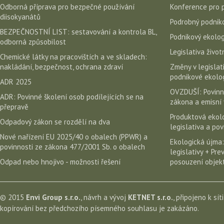
Odborná příprava pro bezpečné používání
Konference pro 
diisokyanátů
Podrobný podniko
BEZPEČNOSTNÍ LIST: sestavování a kontrola BL,
Podnikový ekolog
odborná způsobilost
Legislativa život
Chemické látky na pracovištích a ve skladech:
nakládání, bezpečnost, ochrana zdraví
Změny v legislati
podnikové ekolog
ADR 2025
OVZDUŠÍ: Povinn
ADR: Povinné školení osob podílejících se na
zákona a emisní 
přepravě
Produktová ekolo
Odpadový zákon se rozdělí na dva
legislativa a po
Nové nařízení EU 2025/40 o obalech (PPWR) a
Ekologická újma:
povinnosti ze zákona 477/2001 Sb. o obalech
legislativy + Pr
Odpad nebo hnojivo - možnosti řešení
posouzení objekt
© 2015
Envi Group s.r.o.
, návrh a vývoj
KETNET s.r.o.
, připojeno k sít
kopírování bez předchozího písemného souhlasu je zakázáno.