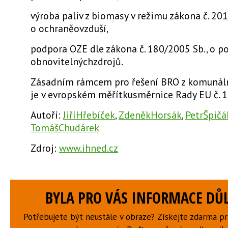
výroba paliv z biomasy v režimu zákona č. 201
o ochraněovzduší,
podpora OZE dle zákona č. 180/2005 Sb., o p
obnovitelnýchzdrojů.
Zásadním rámcem pro řešení BRO z komunál
je v evropském měřítkusměrnice Rady EU č. 
Autoři:
JiříHřebíček
,
ZdeněkHorsák
,
PetrŠpičá
TomášChudárek
Zdroj:
www.ihned.cz
BYLA PRO VÁS INFORMACE DŮL
Potřebujete být neustále v obraze? Získejte zdarma p