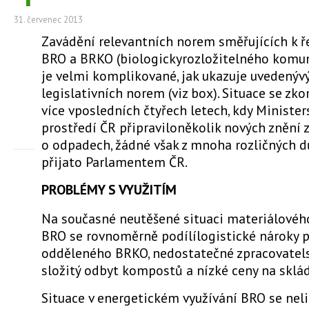
31. červenec 2013
Zavádění relevantních norem směřujících k ř
BRO a BRKO (biologickyrozložitelného komu
je velmi komplikované, jak ukazuje uvedenýv
legislativních norem (viz box). Situace se zk
více vposledních čtyřech letech, kdy Minister
prostředí ČR připraviloněkolik nových znění
o odpadech, žádné však z mnoha rozličných 
přijato Parlamentem ČR.
PROBLÉMY S VYUŽITÍM
Na současné neutěšené situaci materiálového
BRO se rovnoměrně podílílogistické nároky p
odděleného BRKO, nedostatečné zpracovatels
složitý odbyt kompostů a nízké ceny na sklá
Situace v energetickém využívání BRO se neli