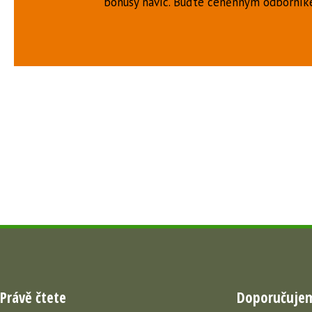
bonusy navíc. Buďte ceněnným odborní
Právě čtete
Doporučuje