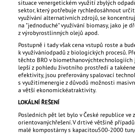
situace venergetickém využití zbylých odpad
sektor, který potřebuje rychledosáhnout urči
využívání alternativních zdrojů, se koncentru
na "jednoduché" využívání biomasy, jako je dř
z výrobyrostlinných olejů apod.
Postupně i tady však cena vstupů roste a bud
k využíváníodpadů z biologických procesů. Př
těchto BRO v biomethanovýchtechnologiích j
lepší z pohledu životního prostředí a takéen
efektivity, jsou preferovány spalovací techno
s využitímenergie z důvodů možnosti masivn
a větší ekonomickéatraktivity.
LOKÁLNÍ ŘEŠENÍ
Posledních pět let bylo v České republice ve
orientovanýchřešení. V drtivé většině případ
malé kompostárny s kapacitou500-2000 tun/r