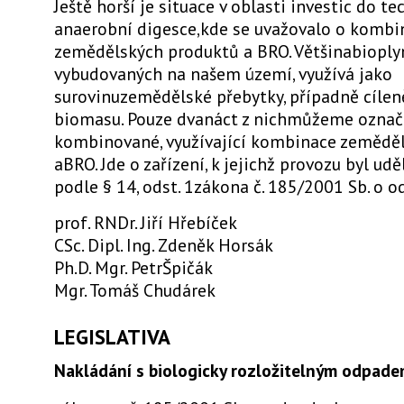
Ještě horší je situace v oblasti investic do te
anaerobní digesce,kde se uvažovalo o kombin
zemědělských produktů a BRO. Většinabioplyn
vybudovaných na našem území, využívá jako
surovinuzemědělské přebytky, případně cíle
biomasu. Pouze dvanáct z nichmůžeme označi
kombinované, využívající kombinace zemědě
aBRO. Jde o zařízení, k jejichž provozu byl ud
podle § 14, odst. 1zákona č. 185/2001 Sb. o 
prof. RNDr. Jiří Hřebíček
CSc. Dipl. Ing. Zdeněk Horsák
Ph.D. Mgr. PetrŠpičák
Mgr. Tomáš Chudárek
LEGISLATIVA
Nakládání s biologicky rozložitelným odpade