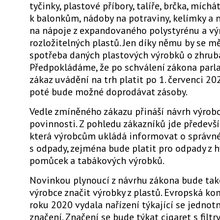
tyčinky, plastové příbory, talíře, brčka, míchá
k balonkům, nádoby na potraviny, kelímky a 
na nápoje z expandovaného polystyrénu a vý
rozložitelných plastů. Jen díky němu by se mě
spotřeba daných plastových výrobků o zhruba
Předpokládáme, že po schválení zákona par
zákaz uvádění na trh platit po 1. červenci 202
poté bude možné doprodávat zásoby.
Vedle zmíněného zákazu přináší návrh výrob
povinnosti. Z pohledu zákazníků jde předevší
která výrobcům ukládá informovat o správn
s odpady, zejména bude platit pro odpady z 
pomůcek a tabákových výrobků.
Novinkou plynoucí z návrhu zákona bude tak
výrobce značit výrobky z plastů. Evropská kom
roku 2020 vydala nařízení týkající se jedno
značení. Značení se bude týkat cigaret s filt