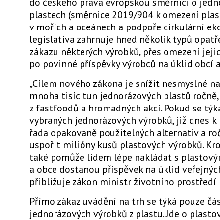
do českého práva evropskou směrnici o jedn
plastech (směrnice 2019/904 k omezení pla
v mořích a oceánech a podpoře cirkulární ek
legislativa zahrnuje hned několik typů opatř
zákazu některých výrobků, přes omezení jeji
po povinné příspěvky výrobců na úklid obcí 
„Cílem nového zákona je snížit nesmyslné n
mnoha tisíc tun jednorázových plastů ročně
z fastfoodů a hromadných akcí. Pokud se týk
vybraných jednorázových výrobků, již dnes k
řada opakovaně použitelných alternativ a r
uspořit milióny kusů plastových výrobků. Kr
také pomůže lidem lépe nakládat s plastov
a obce dostanou příspěvek na úklid veřejných
přibližuje zákon ministr životního prostředí
Přímo zákaz uvádění na trh se týká pouze čá
jednorázových výrobků z plastu. Jde o plasto