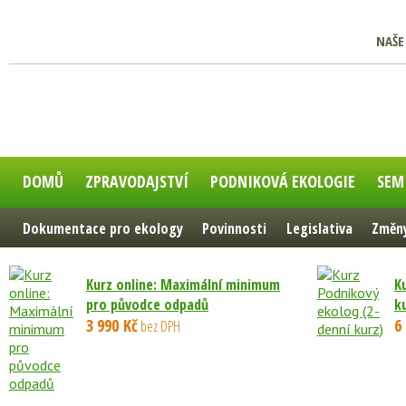
NAŠE
DOMŮ
ZPRAVODAJSTVÍ
PODNIKOVÁ EKOLOGIE
SEM
Dokumentace pro ekology
Povinnosti
Legislativa
Změny
Kurz online: Maximální minimum
K
pro původce odpadů
k
3 990 Kč
6
bez DPH