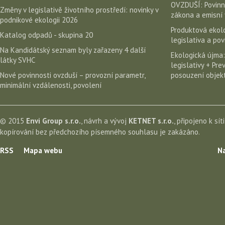
OVZDUŠÍ: Povinn
Změny v legislativě životního prostředí: novinky v
zákona a emisní 
podnikové ekologii 2026
Produktová ekolo
Katalog odpadů - skupina 20
legislativa a po
Na Kandidátský seznam byly zařazeny 4 další
Ekologická újma:
látky SVHC
legislativy + Pr
Nové povinnosti ovzduší – provozní parametr,
posouzení objekt
minimální vzdálenosti, povolení
© 2015
Envi Group s.r.o.
, návrh a vývoj
KETNET s.r.o.
, připojeno k sít
kopírování bez předchozího písemného souhlasu je zakázáno.
RSS
Mapa webu
Na