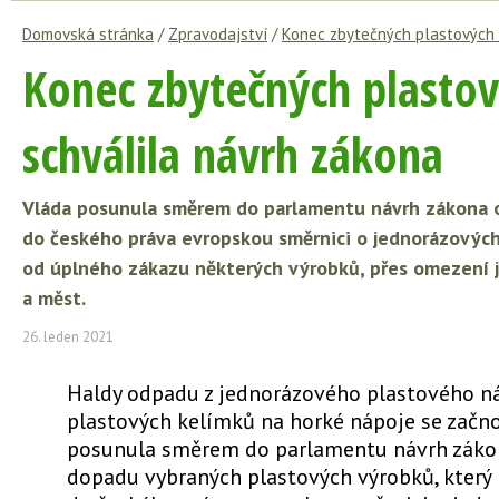
Domovská stránka
/
Zpravodajství
/
Konec zbytečných plastových o
Konec zbytečných plastov
schválila návrh zákona
Vláda posunula směrem do parlamentu návrh zákona o
do českého práva evropskou směrnici o jednorázových 
od úplného zákazu některých výrobků, přes omezení je
a měst.
26. leden 2021
Haldy odpadu z jednorázového plastového n
plastových kelímků na horké nápoje se začno
posunula směrem do parlamentu návrh záko
dopadu vybraných plastových výrobků, který 