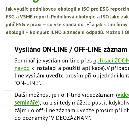
Jak využít podnikovou ekologii a ISO pro ESG reportin
ESG a VSME report. Podniková ekologie a ISO jako zák
pilíř ESG v praxi – co vše spadá do „E“ a jak s tím firmy 
ekologií + komplet ILNO a značení odpadů. Možno i 
Vysíláno ON-LINE / OFF-LINE záznam
Seminář je vysílán on-line přes
aplikaci ZOO
návod
k instalaci a použití aplikace). V přípa
line vysílání uveďte prosím při objednání k
"ON-LINE".
Další možnost je i off-line videozáznam (
vid
semináře
), kurz si tedy můžete pustit kdykoliv
zájmu o off-line záznam uveďte prosím při o
do poznámky "VIDEOZÁZNAM".