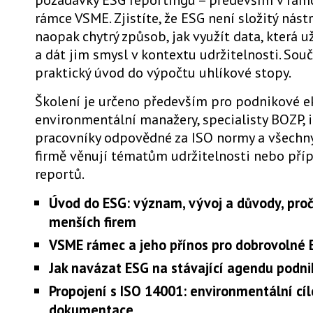
rámce VSME. Zjistíte, že ESG není složitý nástro
naopak chytrý způsob, jak využít data, která u
a dát jim smysl v kontextu udržitelnosti. Součá
praktický úvod do výpočtu uhlíkové stopy.
Školení je určeno především pro podnikové e
environmentální manažery, specialisty BOZP, i
pracovníky odpovědné za ISO normy a všechny
firmě věnují tématům udržitelnosti nebo pří
reportů.
Úvod do ESG: význam, vývoj a důvody, proč 
menších firem
VSME rámec a jeho přínos pro dobrovolné 
Jak navázat ESG na stávající agendu podn
Propojení s ISO 14001: environmentální cíl
dokumentace