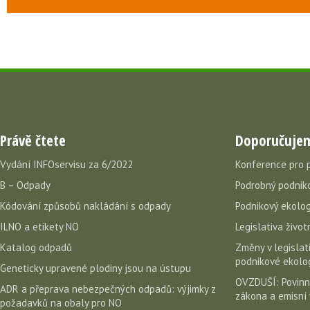
Právě čtete
Doporučuje
Vydání INFOservisu za 6/2022
Konference pro 
B – Odpady
Podrobný podniko
Kódování způsobů nakládání s odpady
Podnikový ekolog
ILNO a etikety NO
Legislativa život
Katalog odpadů
Změny v legislati
podnikové ekolog
Geneticky upravené plodiny jsou na ústupu
OVZDUŠÍ: Povinn
ADR a přeprava nebezpečných odpadů: výjimky z
zákona a emisní 
požadavků na obaly pro NO