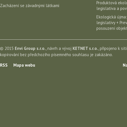
Produktová ekolo
Zacházení se závadnými látkami
legislativa a po
Ekologická újma:
legislativy + Pr
posouzení objekt
© 2015
Envi Group s.r.o.
, návrh a vývoj
KETNET s.r.o.
, připojeno k sít
kopírování bez předchozího písemného souhlasu je zakázáno.
RSS
Mapa webu
Na