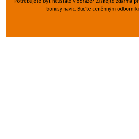
Potřebujete být neustále v obraze? Získejte zdarma p
bonusy navíc. Buďte ceněnným odborní