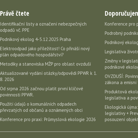
Právě čtete
Doporučuje
Identifikační listy a označení nebezpečných
Konference pro 
odpadů vč. PPE
Podrobný podniko
Podnikový ekolog 4-5.12.2025 Praha
Podnikový ekolog
Elektroodpad jako příležitost! Co přináší nový
Legislativa život
plán odpadového hospodářství?
Změny v legislati
Metodiky a stanoviska MŽP pro oblast ovzduší
podnikové ekolog
Aktualizované vydání otázky/odpovědi PPWR k 1.
OVZDUŠÍ: Povinn
8. 2026
zákona a emisní 
Od srpna 2026 začnou platit první klíčové
Produktová ekolo
povinnosti PPWR.
legislativa a po
Použití údajů o komunálních odpadech
Ekologická újma:
převzatých od občanů a oznámených obci
legislativy + Pr
Konference pro praxi: Průmyslová ekologie 2026
posouzení objekt