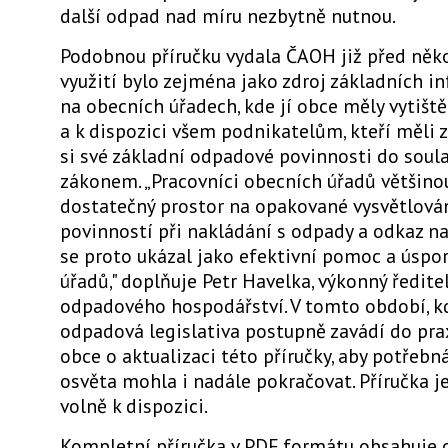
další odpad nad míru nezbytně nutnou.
Podobnou příručku vydala ČAOH již před někol
využití bylo zejména jako zdroj základních i
na obecních úřadech, kde jí obce měly vytišt
a k dispozici všem podnikatelům, kteří měli 
si své základní odpadové povinnosti do soul
zákonem. „Pracovníci obecních úřadů většino
dostatečný prostor na opakované vysvětlová
povinností při nakládání s odpady a odkaz na
se proto ukázal jako efektivní pomoc a úspo
úřadů," doplňuje Petr Havelka, výkonný ředite
odpadového hospodářství. V tomto období, k
odpadová legislativa postupně zavádí do pra
obce o aktualizaci této příručky, aby potřebn
osvěta mohla i nadále pokračovat. Příručka j
volně k dispozici.
Kompletní příručka v PDF formátu obsahuje d