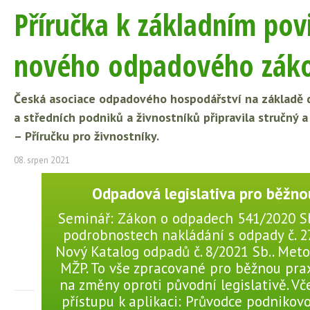
Příručka k základním pov
nového odpadového zák
Česká asociace odpadového hospodářství na základě d
a středních podniků a živnostníků připravila stručný
– Příručku pro živnostníky.
08. srpen 2021
Odpadová legislativa pro běžno
Seminář: Zákon o odpadech 541/2020 Sb
podrobnostech nakládání s odpady č. 2
Nový Katalog odpadů č. 8/2021 Sb.. Met
MŽP. To vše zpracované pro běžnou pra
na změny oproti původní legislativě. V
přístupu k aplikaci: Průvodce podnikovo