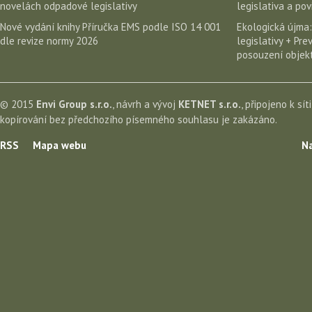
novelách odpadové legislativy
legislativa a po
Nové vydání knihy Příručka EMS podle ISO 14 001
Ekologická újma:
dle revize normy 2026
legislativy + Pr
posouzení objekt
© 2015
Envi Group s.r.o.
, návrh a vývoj
KETNET s.r.o.
, připojeno k sít
kopírování bez předchozího písemného souhlasu je zakázáno.
RSS
Mapa webu
Na