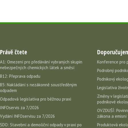
Právě čtete
Doporučuje
A1: Omezení pro předávání vybraných skupin
Konference pro 
nebezpečných chemických látek a směsí
Podrobný podniko
B12: Přeprava odpadu
Podnikový ekolog
B5: Nakládání s nezákonně soustředěným
Legislativa život
odpadem
Změny v legislati
Odpadová legislativa pro běžnou praxi
podnikové ekolog
INFOservis za 7/2026
OVZDUŠÍ: Povinn
Vydání INFOservisu za 7/2026
zákona a emisní 
SDO: Stavební a demoliční odpady v praxi po
Produktová ekolo