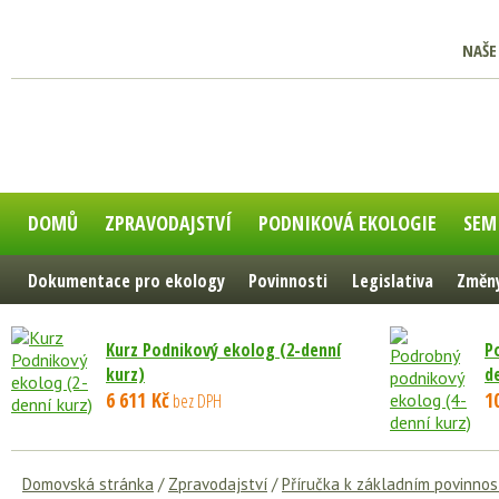
NAŠE
DOMŮ
ZPRAVODAJSTVÍ
PODNIKOVÁ EKOLOGIE
SEM
Dokumentace pro ekology
Povinnosti
Legislativa
Změny
Kurz Podnikový ekolog (2-denní
P
kurz)
d
6 611 Kč
1
bez DPH
Domovská stránka
/
Zpravodajství
/
Příručka k základním povinno