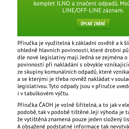
komplet ILNO a značení odpadů. Mo
LINE/OFF-LINE záznam.
ÚPLNÉ ZNĚNÍ
Příručka je využitelná k základní osvětě a k š
ohledně hlavních povinností, které drobní p
dle nové legislativy mají. Jedná se zejména o
povinností pří nakládání s obvykle vznikajíc
ze skupiny komunálních odpadů, které vznika
a se kterými je třeba rovněž nakládat v soul
legislativou. Tyto odpady jsou v příručce uve
i v tabulkovém výčtu.
Příručka ČAOH je volně šiřitelná, a to jak v e
podobě, tak v podobě tištěné. Její výhoda je t
že vytištěná znamená pouze jeden složený lis
A obsažené podstatné informace tak nevytvá