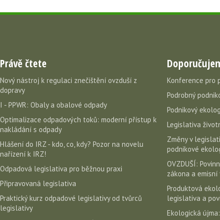
Právě čtete
Doporučuje
Nový nástroj k regulaci znečištění ovzduší z
Konference pro 
dopravy
Podrobný podniko
I - PPWR: Obaly a obalové odpady
Podnikový ekolog
Optimalizace odpadových toků: moderní přístup k
Legislativa život
nakládání s odpady
Změny v legislati
Hlášení do IRZ - kdo, co, kdy? Pozor na novelu
podnikové ekolog
nařízení k IRZ!
OVZDUŠÍ: Povinn
Odpadová legislativa pro běžnou praxi
zákona a emisní 
Připravovaná legislativa
Produktová ekolo
Praktický kurz odpadové legislativy od tvůrců
legislativa a po
legislativy
Ekologická újma: