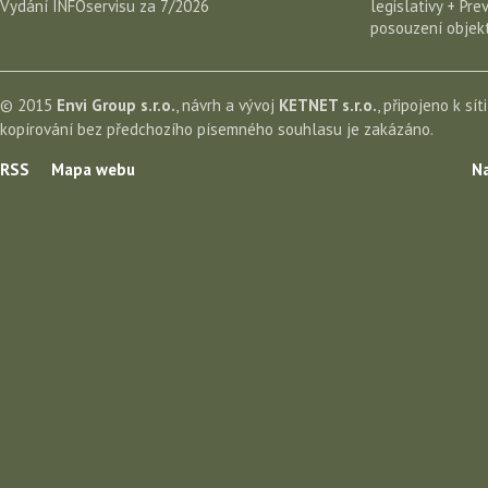
Vydání INFOservisu za 7/2026
legislativy + Pr
posouzení objekt
© 2015
Envi Group s.r.o.
, návrh a vývoj
KETNET s.r.o.
, připojeno k sít
kopírování bez předchozího písemného souhlasu je zakázáno.
RSS
Mapa webu
Na