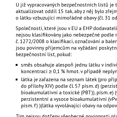
U již vypracovaných bezpečnostních listů je 
aktualizovat oddíl 15 tak, aby z něj bylo zřej
o látku vzbuzující mimořádné obavy (čl. 31 ods
Společnosti, které jsou v EU a EHP dodavateli
nejsou klasifikovány jako nebezpečné podle n
č. 1272/2008 o klasifikaci, označování a balen
jsou povinny příjemcům na vyžádání poskyt
bezpečnostní list, pokud:
směs obsahuje alespoň jednu látku v indiv
koncentraci ≥ 0,1 % hmot. v případě neply
látka je zařazena na seznam látek (pro pří
do přílohy XIV) podle čl. 57 písm. d) (perzis
bioakumulativní a toxické (PBT)), písm. e) 
perzistentní a vysoce bioakumulativní (vP
písm. f) )(látka vyvolávající obavy na odpov
Tím nejsou dotčeny všeobecné povinnosti pl