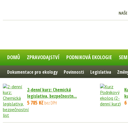
NAŠE
DOMŮ
ZPRAVODAJSTVÍ
PODNIKOVÁ EKOLOGIE
SEM
Dokumentace pro ekology
Povinnosti
Legislativa
Změny
2-denní kurz: Chemická
K
legislativa, bezpečnostn...
k
5 785 Kč
6
bez DPH