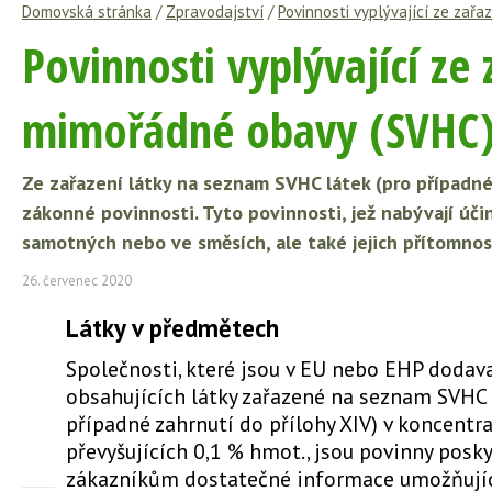
Domovská stránka
/
Zpravodajství
/
Povinnosti vyplývající ze zař
Povinnosti vyplývající ze 
mimořádné obavy (SVHC
Ze zařazení látky na seznam SVHC látek (pro případné
zákonné povinnosti. Tyto povinnosti, jež nabývají úči
samotných nebo ve směsích, ale také jejich přítomnos
26. červenec 2020
Látky v předmětech
Společnosti, které jsou v EU nebo EHP dodav
obsahujících látky zařazené na seznam SVHC 
případné zahrnutí do přílohy XIV) v koncentr
převyšujících 0,1 % hmot., jsou povinny pos
zákazníkům dostatečné informace umožňují