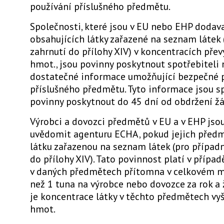
používání příslušného předmětu.
Společnosti, které jsou v EU nebo EHP dodav
obsahujících látky zařazené na seznam látek 
zahrnutí do přílohy XIV) v koncentracích přev
hmot., jsou povinny poskytnout spotřebiteli 
dostatečné informace umožňující bezpečné 
příslušného předmětu. Tyto informace jsou s
povinny poskytnout do 45 dní od obdržení žá
Výrobci a dovozci předmětů v EU a v EHP jso
uvědomit agenturu ECHA, pokud jejich před
látku zařazenou na seznam látek (pro případ
do přílohy XIV). Tato povinnost platí v případě
v daných předmětech přítomna v celkovém m
než 1 tuna na výrobce nebo dovozce za rok a 
je koncentrace látky v těchto předmětech vyš
hmot.