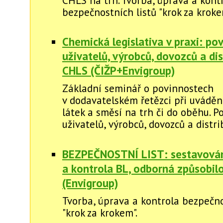
CHLS na trh. Tvorba, úprava a kont
bezpečnostních listů "krok za kroke
Chemická legislativa v praxi: po
uživatelů, výrobců, dovozců a di
CHLS (ČIŽP+Envigroup)
Základní seminář o povinnostech
v dodavatelském řetězci při uvádě
látek a směsí na trh či do oběhu. P
uživatelů, výrobců, dovozců a distr
BEZPEČNOSTNÍ LIST: sestavová
a kontrola BL, odborná způsobil
(Envigroup)
Tvorba, úprava a kontrola bezpečno
"krok za krokem".