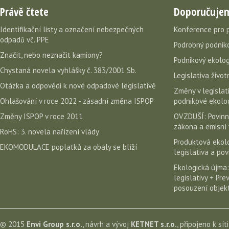
Právě čtete
Doporučuje
Identifikační listy a označení nebezpečných
Konference pro 
odpadů vč. PPE
Podrobný podniko
Značit, nebo neznačit kamiony?
Podnikový ekolog
Chystaná novela vyhlášky č. 383/2001 Sb.
Legislativa život
Otázka a odpovědi k nové odpadové legislativě
Změny v legislati
Ohlašování v roce 2022 - zásadní změna ISPOP
podnikové ekolog
Změny ISPOP v roce 2011
OVZDUŠÍ: Povinn
zákona a emisní 
RoHS: 3. novela nařízení vlády
Produktová ekolo
EKOMODULACE poplatků za obaly se blíží
legislativa a po
Ekologická újma:
legislativy + Pr
posouzení objekt
© 2015
Envi Group s.r.o.
, návrh a vývoj
KETNET s.r.o.
, připojeno k sít