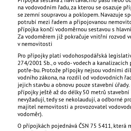
na vodovodním řadu, za kterou se osazuje pří
se zemní soupravou a poklopem. Navazuje spo
potrubí mezi řadem a připojovanou nemovito
přípojka končí vodoměrnou sestavou s hlavn
Za vodoměrem již pokračuje vnitřní rozvod v
v nemovitosti
Pro přípojky platí vodohospodářská legislativ
274/2001 Sb., o vodo- vodech a kanalizacích 
potře-bu. Protože přípojky nejsou vodními dí
vodního zákona, na rozdíl od vodovodních řa
jejich stavbu a obnovu pouze stavební úřady
přípojky ještě až do délky 50 metrů stavební
nevyžadují, tedy se nekolaudují, a odborné pr
majitel nemovitosti a provozovatel vodovodu,
vodoměr).
O přípojkách pojednává ČSN 75 5411, která m