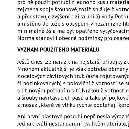
pro ně použít potrubí z jednoho kusu materiál
zejména spoje šroubové, totiž snižuje životn
a představuje zvýšení rizika úniků vody. Potr
umístěno do lože s obsypem, v nezámrzné hl
minimálně 3š a má být opatřeno vytyčovací
Norma stanoví i obecné podmínky pro osazen
VÝZNAM POUŽITÉHO MATERIÁLU
Ještě dnes lze narazit na nejstarší přípojky z
Mnohem aktuálnější je však potřeba obměny 
z ocelových závitových trub (asfaltojutovaný
či pozinkovaných) s poloviční životností se 
s litinovým potrubím sítí. Nízkou životnost 
a šrouby navrtávacích pasů a také přípojkové
z mosazi, které ve vlhku rychle podléhají koro
Ani první plastová potrubí nepřinesla výrazněj
Jednak kvůli nestandardní kvalitě materiálu, 