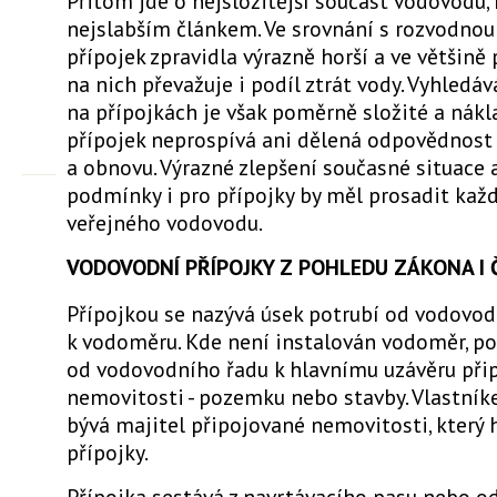
Přitom jde o nejsložitější součást vodovodu, k
nejslabším článkem. Ve srovnání s rozvodnou s
přípojek zpravidla výrazně horší a ve většině
na nich převažuje i podíl ztrát vody. Vyhledá
na přípojkách je však poměrně složité a nákl
přípojek neprospívá ani dělená odpovědnost 
a obnovu. Výrazné zlepšení současné situace
podmínky i pro přípojky by měl prosadit každ
veřejného vodovodu.
VODOVODNÍ PŘÍPOJKY Z POHLEDU ZÁKONA I 
Přípojkou se nazývá úsek potrubí od vodovod
k vodoměru. Kde není instalován vodoměr, p
od vodovodního řadu k hlavnímu uzávěru při
nemovitosti - pozemku nebo stavby. Vlastník
bývá majitel připojované nemovitosti, který h
přípojky.
Přípojka sestává z navrtávacího pasu nebo 