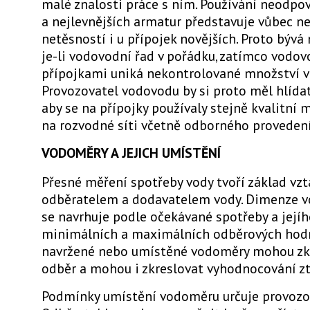
malé znalosti práce s ním. Používání neodpov
a nejlevnějších armatur představuje vůbec ne
netěsností i u přípojek novějších. Proto bývá
je-li vodovodní řad v pořádku, zatímco vodo
přípojkami uniká nekontrolované množství v
Provozovatel vodovodu by si proto měl hlídat
aby se na přípojky používaly stejně kvalitní 
na rozvodné síti včetně odborného provedení
VODOMĚRY A JEJICH UMÍSTĚNÍ
Přesné měření spotřeby vody tvoří základ vz
odběratelem a dodavatelem vody. Dimenze 
se navrhuje podle očekávané spotřeby a jejíh
minimálních a maximálních odběrových hodn
navržené nebo umístěné vodoměry mohou zkr
odběr a mohou i zkreslovat vyhodnocování zt
Podmínky umístění vodoměru určuje provozo