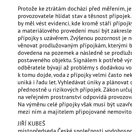
Protože ke ztrátám dochází před měřením, je
provozovatele hlídat stav a těsnost přípojek
by měl vést evidenci, kde kromě stáří přípojk
a materiálového provedení musí být zakresl
přípojky s uzávěrem. Zvýšenou pozornost je 
věnovat prodlužovaným přípojkám, kterými b
dovedena na pozemek a následně se prodluž
postaveného objektu. Signálem k potřebě vý
odběratele bývají až problémy s dodávkou vo
k tomu dojde, voda z přípojky velmi často n
uniká i řadu let. Vyhledávat úniky a plánovat
přednostně u rizikových přípojek. Zákon určuj
na veřejném prostranství odpovídá provozov
Na výměnu celé přípojky však musí být uzav
mezi ním a majitelem připojované nemovitos
JIŘÍ KUBEŠ
místopředseda České společnosti vodohosp