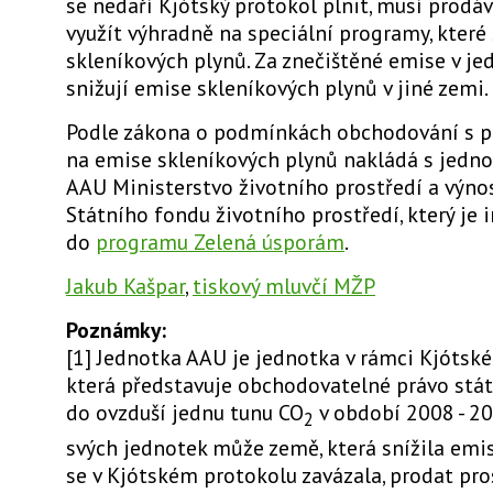
se nedaří Kjótský protokol plnit, musí prodá
využít výhradně na speciální programy, které
skleníkových plynů. Za znečištěné emise v je
snižují emise skleníkových plynů v jiné zemi.
Podle zákona o podmínkách obchodování s 
na emise skleníkových plynů nakládá s jedn
AAU Ministerstvo životního prostředí a výno
Státního fondu životního prostředí, který je 
do
programu Zelená úsporám
.
Jakub Kašpar
,
tiskový mluvčí MŽP
Poznámky:
[1] Jednotka AAU je jednotka v rámci Kjótské
která představuje obchodovatelné právo stát
do ovzduší jednu tunu CO
v období 2008 - 20
2
svých jednotek může země, která snížila emis
se v Kjótském protokolu zavázala, prodat pr