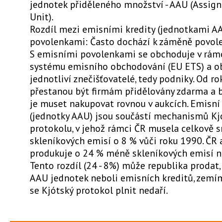
jednotek přiděleného množství - AAU (Assi
Unit).
Rozdíl mezi emisními kredity (jednotkami A
povolenkami: Často dochází k záměně povolen
S emisními povolenkami se obchoduje v rám
systému emisního obchodování (EU ETS) a ob
jednotliví znečišťovatelé, tedy podniky. Od r
přestanou být firmám přidělovány zdarma a 
je muset nakupovat rovnou v aukcích. Emisní 
(jednotky AAU) jsou součástí mechanismů K
protokolu, v jehož rámci ČR musela celkově s
skleníkových emisí o 8 % vůči roku 1990. ČR 
produkuje o 24 % méně skleníkových emisí ne
Tento rozdíl (24 - 8%) může republika prodat,
AAU jednotek neboli emisních kreditů, zemí
se Kjótský protokol plnit nedaří.