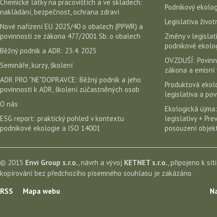
Chemické látky na pracovištích a ve skladech:
Podnikový ekolog
nakládání, bezpečnost, ochrana zdraví
Legislativa život
Nové nařízení EU 2025/40 o obalech (PPWR) a
povinnosti ze zákona 477/2001 Sb. o obalech
Změny v legislati
podnikové ekolog
Běžný podnik a ADR: 23.4. 2025
OVZDUŠÍ: Povinn
Semináře, kurzy, školení
zákona a emisní 
ADR PRO "NE"DOPRAVCE: Běžný podnik a jeho
Produktová ekolo
povinnosti k ADR, školení zúčastněných osob
legislativa a po
O nás
Ekologická újma:
ESG report: praktický pohled v kontextu
legislativy + Pr
podnikové ekologie a ISO 14001
posouzení objekt
© 2015
Envi Group s.r.o.
, návrh a vývoj
KETNET s.r.o.
, připojeno k sít
kopírování bez předchozího písemného souhlasu je zakázáno.
RSS
Mapa webu
Na