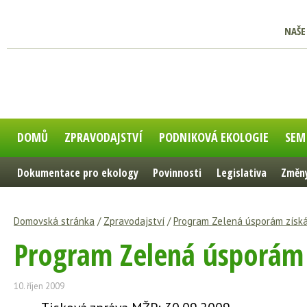
NAŠE
DOMŮ
ZPRAVODAJSTVÍ
PODNIKOVÁ EKOLOGIE
SEM
Dokumentace pro ekology
Povinnosti
Legislativa
Změny
Domovská stránka
/
Zpravodajství
/
Program Zelená úsporám získá
Program Zelená úsporám z
10. říjen 2009