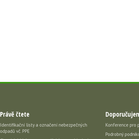
Právě čtete
Doporučuje
Identifikační listy a označení nebezpečných
Konference pro 
odpadů vč. PPE
Podrobný podniko