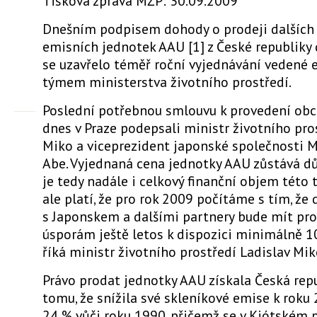
Tisková zpráva MŽP: 30.09.2009
Dnešním podpisem dohody o prodeji dalších
emisních jednotek AAU [1] z České republiky
se uzavřelo téměř roční vyjednávání vedené
týmem ministerstva životního prostředí.
Poslední potřebnou smlouvu k provedení obc
dnes v Praze podepsali ministr životního pro
Miko a viceprezident japonské společnosti M
Abe. Vyjednaná cena jednotky AAU zůstává dů
je tedy nadále i celkový finanční objem této t
ale platí, že pro rok 2009 počítáme s tím, že
s Japonskem a dalšími partnery bude mít pr
úsporám ještě letos k dispozici minimálně 10
říká ministr životního prostředí Ladislav Mik
Právo prodat jednotky AAU získala Česká repu
tomu, že snížila své skleníkové emise k roku
24 % vůči roku 1990, přičemž se v Kjótském 