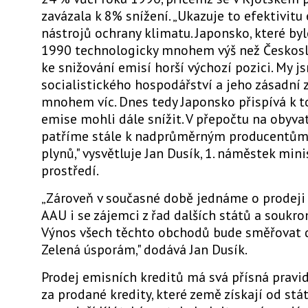
zavázala k 8% snížení. „Ukazuje to efektivit
nástrojů ochrany klimatu. Japonsko, které byl
1990 technologicky mnohem výš než Českosl
ke snižování emisí horší výchozí pozici. My 
socialistického hospodářství a jeho zásadní 
mnohem víc. Dnes tedy Japonsko přispívá k 
emise mohli dále snížit. V přepočtu na obyvat
patříme stále k nadprůměrným producentům
plynů," vysvětluje Jan Dusík, 1. náměstek mini
prostředí.
„Zároveň v současné době jednáme o prodeji
AAU i se zájemci z řad dalších států a soukro
Výnos všech těchto obchodů bude směřovat
Zelená úsporám," dodává Jan Dusík.
Prodej emisních kreditů má svá přísná pravid
za prodané kredity, které země získají od stá