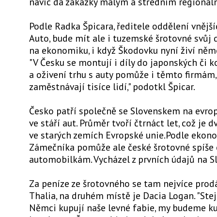
navíc dá zakázky malým a středním regionál
Podle Radka Špicara, ředitele oddělení vnějš
Auto, bude mít ale i tuzemské šrotovné svůj
na ekonomiku, i když Škodovku nyní živí něm
"V Česku se montují i díly do japonských či k
a oživení trhu s auty pomůže i těmto firmám,
zaměstnávají tisíce lidí," podotkl Špicar.
Česko patří společně se Slovenskem na evro
ve stáří aut. Průměr tvoří čtrnáct let, což je d
ve starých zemích Evropské unie.Podle ekon
Zámečníka pomůže ale české šrotovné spíše 
automobilkám. Vycházel z prvních údajů na S
Za peníze ze šrotovného se tam nejvíce prod
Thalia, na druhém místě je Dacia Logan. "Stej
Němci kupují naše levné fabie, my budeme k