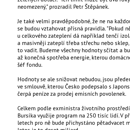
neomezený," prozradil Petr Štěpánek.
Je také velmi pravděpodobné, že ne na každo
se budou vztahovat přísná pravidla. "Pokud 
u celkového zateplení dá například tenčí izol
a masivněji zateplí třeba střechu nebo sklep
to vadit. Budeme všechny hodnoty sčítat a b
až konečná spotřeba energie, kterou domácnos
šéf fondu.
Hodnoty se ale snižovat nebudou, jsou před
ve smlouvě, kterou Česko podepsalo s Japons
čerpá peníze za prodej emisních povolenek.
Celkem podle exministra životního prostřed
Bursíka využije program na 250 tisíc lidí. V př
letech pro ně bude přichystáno pětadvacet mi
letos je to deset miliard.