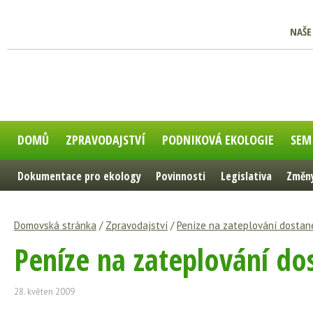
NAŠE
DOMŮ
ZPRAVODAJSTVÍ
PODNIKOVÁ EKOLOGIE
SEM
Dokumentace pro ekology
Povinnosti
Legislativa
Změny
Domovská stránka
/
Zpravodajství
/
Peníze na zateplování dostane 
Peníze na zateplování dos
28. květen 2009