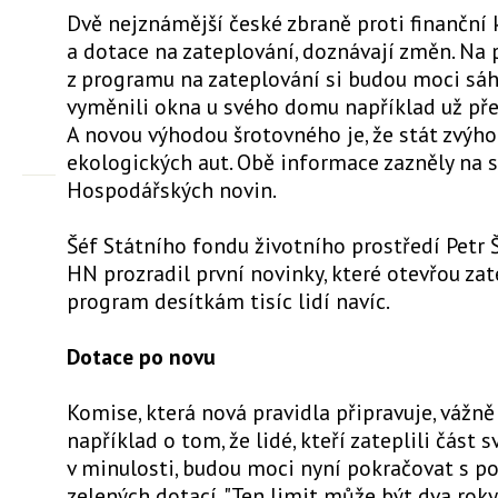
Dvě nejznámější české zbraně proti finanční k
a dotace na zateplování, doznávají změn. Na 
z programu na zateplování si budou moci sáhn
vyměnili okna u svého domu například už před
A novou výhodou šrotovného je, že stát zvýh
ekologických aut. Obě informace zazněly na 
Hospodářských novin.
Šéf Státního fondu životního prostředí Petr
HN prozradil první novinky, které otevřou za
program desítkám tisíc lidí navíc.
Dotace po novu
Komise, která nová pravidla připravuje, vážně
například o tom, že lidé, kteří zateplili část
v minulosti, budou moci nyní pokračovat s p
zelených dotací. "Ten limit může být dva roky