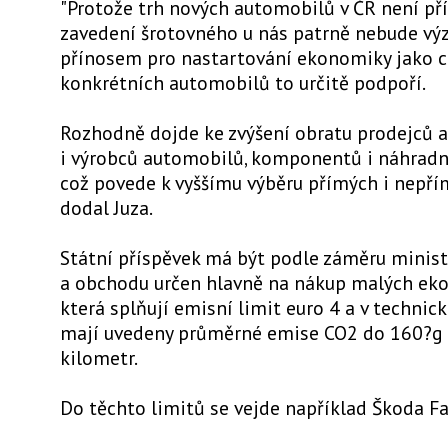
"Protože trh nových automobilů v ČR není příl
zavedení šrotovného u nás patrně nebude 
přínosem pro nastartování ekonomiky jako ce
konkrétních automobilů to určitě podpoří.
Rozhodně dojde ke zvýšení obratu prodejců 
i výrobců automobilů, komponentů i náhradní
což povede k vyššímu výběru přímých i nepřím
dodal Juza.
Státní příspěvek má být podle záměru minis
a obchodu určen hlavně na nákup malých eko
která splňují emisní limit euro 4 a v techni
mají uvedeny průměrné emise CO2 do 160?g 
kilometr.
Do těchto limitů se vejde například Škoda Fa