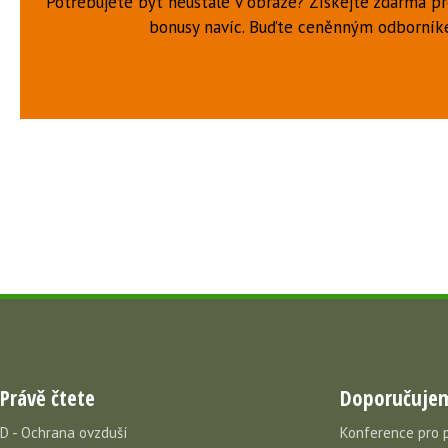
Potřebujete být neustále v obraze? Získejte zdarma p
bonusy navíc. Buďte ceněnným odborní
Právě čtete
Doporučuje
D - Ochrana ovzduší
Konference pro 