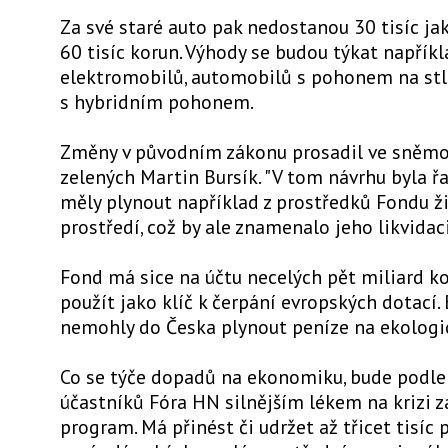
Za své staré auto pak nedostanou 30 tisíc jak
60 tisíc korun. Výhody se budou týkat napříkl
elektromobilů, automobilů s pohonem na stl
s hybridním pohonem.
Změny v původním zákonu prosadil ve sněmo
zelených Martin Bursík. "V tom návrhu byla ř
měly plynout například z prostředků Fondu ž
prostředí, což by ale znamenalo jeho likvidaci,
Fond má sice na účtu necelých pět miliard ko
použít jako klíč k čerpání evropských dotací.
nemohly do Česka plynout peníze na ekologic
Co se týče dopadů na ekonomiku, bude podle 
účastníků Fóra HN silnějším lékem na krizi z
program. Má přinést či udržet až třicet tisíc 