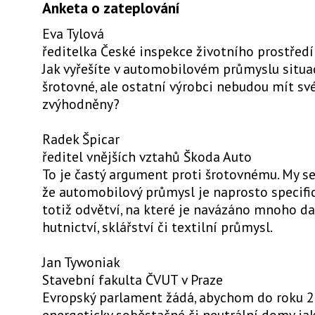
Anketa o zateplování
Eva Tylová
ředitelka České inspekce životního prostředí
Jak vyřešíte v automobilovém průmyslu situac
šrotovné, ale ostatní výrobci nebudou mít sv
zvýhodněny?
Radek Špicar
ředitel vnějších vztahů Škoda Auto
To je častý argument proti šrotovnému. My se
že automobilový průmysl je naprosto specific
totiž odvětví, na které je navázáno mnoho dal
hutnictví, sklářství či textilní průmysl.
Jan Tywoniak
Stavební fakulta ČVUT v Praze
Evropský parlament žádá, abychom do roku 2
energeticky soběstačné či neutrální domy ja