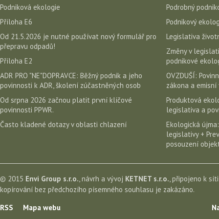
Podniková ekologie
Podrobný podniko
Příloha E6
Podnikový ekolog
Od 21.5.2026 je nutné používat nový formulář pro
Legislativa život
přepravu odpadů!
Změny v legislati
Příloha E2
podnikové ekolog
ADR PRO "NE"DOPRAVCE: Běžný podnik a jeho
OVZDUŠÍ: Povinn
povinnosti k ADR, školení zúčastněných osob
zákona a emisní 
Od srpna 2026 začnou platit první klíčové
Produktová ekolo
povinnosti PPWR.
legislativa a po
Často kladené dotazy v oblasti chlazení
Ekologická újma:
legislativy + Pr
posouzení objekt
© 2015
Envi Group s.r.o.
, návrh a vývoj
KETNET s.r.o.
, připojeno k sít
kopírování bez předchozího písemného souhlasu je zakázáno.
RSS
Mapa webu
Na