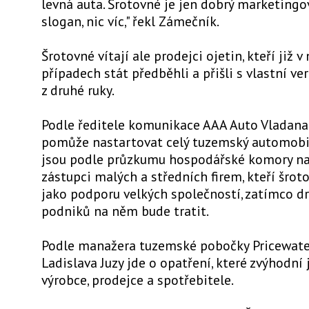
levná auta. Šrotovné je jen dobrý marketingov
slogan, nic víc," řekl Zámečník.
Šrotovné vítají ale prodejci ojetin, kteří již v
případech stát předběhli a přišli s vlastní ver
z druhé ruky.
Podle ředitele komunikace AAA Auto Vladana
pomůže nastartovat celý tuzemský automobilo
jsou podle průzkumu hospodářské komory na
zástupci malých a středních firem, kteří šrot
jako podporu velkých společností, zatímco dr
podniků na něm bude tratit.
Podle manažera tuzemské pobočky Pricewat
Ladislava Juzy jde o opatření, které zvýhodní 
výrobce, prodejce a spotřebitele.