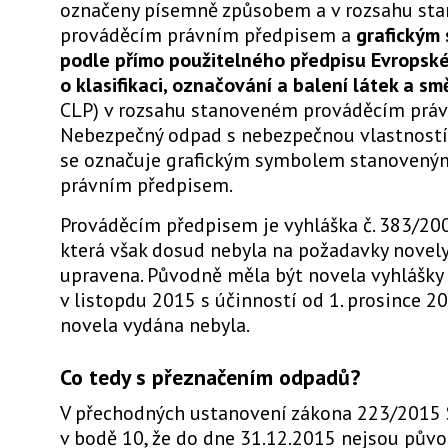
označeny písemně způsobem a v rozsahu st
prováděcím právním předpisem a
grafickým
podle přímo použitelného předpisu Evropské
o klasifikaci,
označování a balení látek a sm
CLP) v rozsahu stanoveném prováděcím prá
Nebezpečný odpad s nebezpečnou vlastností
se označuje grafickým symbolem stanovený
právním předpisem.
Prováděcím předpisem je vyhláška č. 383/200
která však dosud nebyla na požadavky novel
upravena. Původně měla být novela vyhlášky
v listopdu 2015 s účinností od 1. prosince 2
novela vydána nebyla.
Co tedy s přeznačením odpadů?
V přechodných ustanovení zákona 223/2015 S
v bodě 10, že do dne 31.12.2015 nejsou pův