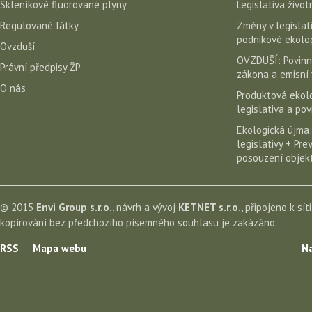
Skleníkové fluorované plyny
Legislativa život
Regulované látky
Změny v legislati
podnikové ekolog
Ovzduší
OVZDUŠÍ: Povinn
Právní předpisy ŽP
zákona a emisní 
O nás
Produktová ekolo
legislativa a po
Ekologická újma:
legislativy + Pr
posouzení objekt
© 2015
Envi Group s.r.o.
, návrh a vývoj
KETNET s.r.o.
, připojeno k sít
kopírování bez předchozího písemného souhlasu je zakázáno.
RSS
Mapa webu
Na