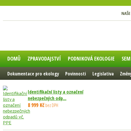
NAŠE
DOMŮ
ZPRAVODAJSTVÍ
PODNIKOVÁ EKOLOGIE
SEM
Dokumentace pro ekology
Povinnosti
Legislativa
Změny
Identifikační listy a označení
nebezpečných odp...
8 999 Kč
bez DPH