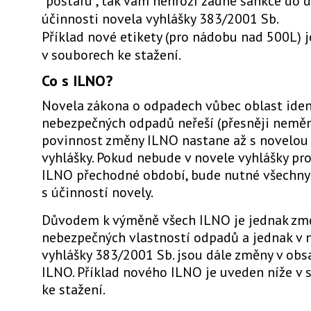
"postaru", tak vám nehrozí žádné sankce do 
účinnosti novela vyhlášky 383/2001 Sb.
Příklad nové etikety (pro nádobu nad 500L) 
v souborech ke stažení.
Co s ILNO?
Novela zákona o odpadech vůbec oblast ident
nebezpečných odpadů neřeší (přesněji nemění
povinnost změny ILNO nastane až s novelou
vyhlášky. Pokud nebude v novele vyhlášky pr
ILNO přechodné období, bude nutné všechn
s účinností novely.
Důvodem k výměně všech ILNO je jednak zm
nebezpečných vlastností odpadů a jednak v 
vyhlášky 383/2001 Sb. jsou dále změny v obs
ILNO. Příklad nového ILNO je uveden níže v
ke stažení.