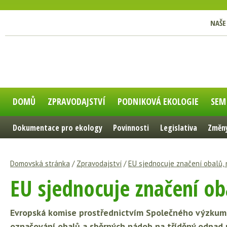
NAŠE
DOMŮ
ZPRAVODAJSTVÍ
PODNIKOVÁ EKOLOGIE
SEM
Dokumentace pro ekology
Povinnosti
Legislativa
Změny
Domovská stránka
/
Zpravodajství
/
EU sjednocuje značení obalů, 
EU sjednocuje značení ob
Evropská komise prostřednictvím Společného výzkumn
označování obalů a sběrných nádob na tříděný odpad