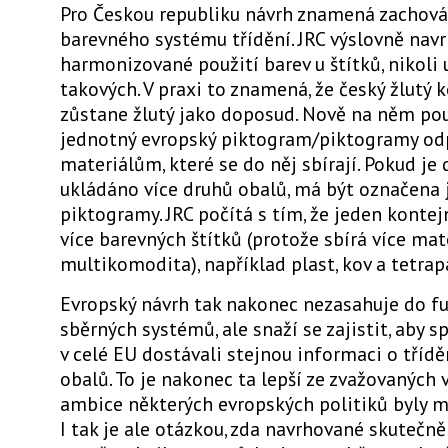
Pro Českou republiku návrh znamená zachován
barevného systému třídění. JRC výslovně nav
harmonizované použití barev u štítků, nikoli
takových. V praxi to znamená, že český žlutý 
zůstane žlutý jako doposud. Nově na něm po
jednotný evropský piktogram/piktogramy odp
materiálům, které se do něj sbírají. Pokud je
ukládáno více druhů obalů, má být označena 
piktogramy. JRC počítá s tím, že jeden konte
více barevných štítků (protože sbírá více mate
multikomodita), například plast, kov a tetrap
Evropský návrh tak nakonec nezasahuje do fu
sběrných systémů, ale snaží se zajistit, aby s
v celé EU dostávali stejnou informaci o tříd
obalů. To je nakonec ta lepší ze zvažovaných 
ambice některých evropských politiků byly m
I tak je ale otázkou, zda navrhované skutečn