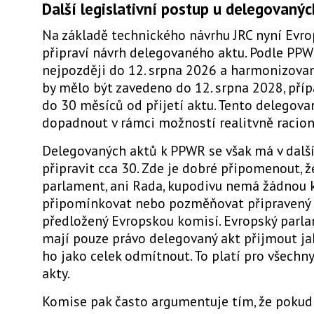
Další legislativní postup u delegovanýc
Na základě technického návrhu JRC nyní Evr
připraví návrh delegovaného aktu. Podle PPW
nejpozději do 12. srpna 2026 a harmonizova
by mělo být zavedeno do 12. srpna 2028, pří
do 30 měsíců od přijetí aktu. Tento delegova
dopadnout v rámci možností realitvně racion
Delegovaných aktů k PPWR se však má v další
připravit cca 30. Zde je dobré připomenout, ž
parlament, ani Rada, kupodivu nemá žádnou
připomínkovat nebo pozměňovat připravený 
předložený Evropskou komisí. Evropský parl
mají pouze právo delegovaný akt přijmout ja
ho jako celek odmítnout. To platí pro všechn
akty.
Komise pak často argumentuje tím, že pokud