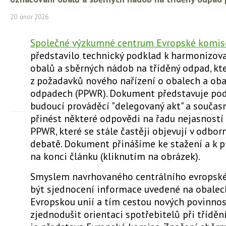
20. únor 2026
Společné výzkumné centrum Evropské komise
představilo technický podklad k harmonizo
obalů a sběrných nádob na tříděný odpad, kte
z požadavků nového nařízení o obalech a ob
odpadech (PPWR). Dokument představuje pod
budoucí prováděcí "delegovaný akt" a současn
přinést některé odpovědi na řadu nejasností 
PPWR, které se stále častěji objevují v odborn
debatě. Dokument přinášíme ke stažení a k 
na konci článku (kliknutím na obrázek).
Smyslem navrhovaného centrálního evropsk
být sjednocení informace uvedené na obalec
Evropskou unií a tím cestou nových povinnost
zjednodušit orientaci spotřebitelů při tříděn