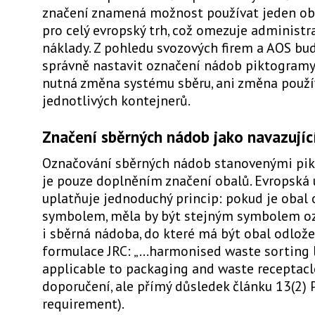
značení znamená možnost používat jeden ob
pro celý evropský trh, což omezuje administra
náklady. Z pohledu svozových firem a AOS bu
správně nastavit označení nádob piktogramy
nutná změna systému sběru, ani změna použí
jednotlivých kontejnerů.
Značení sběrných nádob jako navazujíc
Označování sběrných nádob stanovenými pi
je pouze doplněním značení obalů. Evropská 
uplatňuje jednoduchý princip: pokud je obal
symbolem, měla by být stejným symbolem o
i sběrná nádoba, do které má být obal odložen
formulace JRC: „…harmonised waste sorting 
applicable to packaging and waste receptacle
doporučení, ale přímý důsledek článku 13(2
requirement).