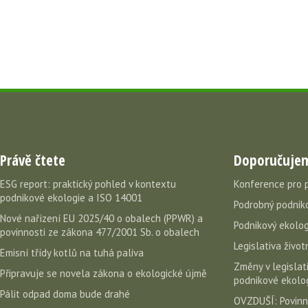
Právě čtete
Doporučuje
ESG report: praktický pohled v kontextu
Konference pro 
podnikové ekologie a ISO 14001
Podrobný podniko
Nové nařízení EU 2025/40 o obalech (PPWR) a
Podnikový ekolog
povinnosti ze zákona 477/2001 Sb. o obalech
Legislativa život
Emisní třídy kotlů na tuhá paliva
Změny v legislati
Připravuje se novela zákona o ekologické újmě
podnikové ekolog
Pálit odpad doma bude drahé
OVZDUŠÍ: Povinn