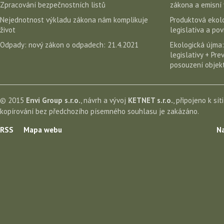
Zpracování bezpečnostních listů
zákona a emisní 
Nejednotnost výkladu zákona nám komplikuje
Produktová ekolo
život
legislativa a po
Odpady: nový zákon o odpadech: 21.4.2021
Ekologická újma:
legislativy + Pr
posouzení objekt
© 2015
Envi Group s.r.o.
, návrh a vývoj
KETNET s.r.o.
, připojeno k sít
kopírování bez předchozího písemného souhlasu je zakázáno.
RSS
Mapa webu
Na