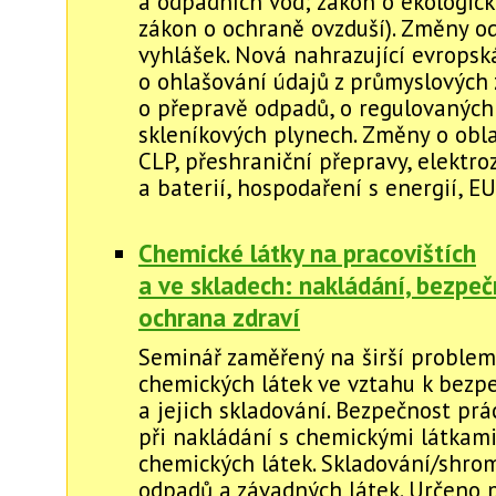
a odpadních vod; zákon o ekologick
zákon o ochraně ovzduší). Změny 
vyhlášek. Nová nahrazující evropská
o ohlašování údajů z průmyslových z
o přepravě odpadů, o regulovaných
skleníkových plynech. Změny o obla
CLP, přeshraniční přepravy, elektro
a baterií, hospodaření s energií, 
Chemické látky na pracovištích
a ve skladech: nakládání, bezpeč
ochrana zdraví
Seminář zaměřený na širší problem
chemických látek ve vztahu k bezp
a jejich skladování. Bezpečnost prá
při nakládání s chemickými látkami
chemických látek. Skladování/shro
odpadů a závadných látek. Určeno 