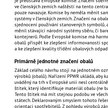
je představa Evropské komise. Značení sběr
ve členských zemích naštěstí na tento centr
pouze navazuje. Komise by neměla měnit sa
systémy v členských zemích. Značení na obale
sjednocení používání stanovených symbolů, a
měnil stávající národní systémy sběru, či bar
kontejnerů. Podle Evropské komise má harm
obalů přispět ke zlepšení informovanosti sp
a ke zlepšení kvality třídění obalových odpad
Primárně jednotné značení obalů
Základ celého návrhu stojí na jednotném oz
výrobků (obalů). Nařízení PPWR ukládá, aby k
uváděný na trh v Evropské unii nesl centrál
štítek, který identifikuje materiál obalu (ne b
Tento štítek má mít stejnou podobu ve všech
státech. Deklarovaným smyslem tohoto řešen
orientaci spotřebitelů. Z pohledu výrobců zá