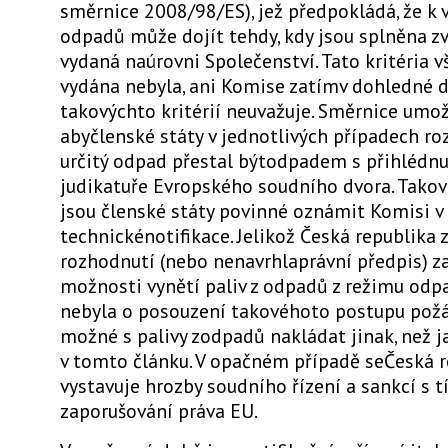
směrnice 2008/98/ES), jež předpokládá, že k 
odpadů může dojít tehdy, kdy jsou splněna zvl
vydaná naúrovni Společenství. Tato kritéria 
vydána nebyla, ani Komise zatímv dohledné 
takovýchto kritérií neuvažuje. Směrnice umož
abyčlenské státy v jednotlivých případech roz
určitý odpad přestal býtodpadem s přihlédnu
judikatuře Evropského soudního dvora. Tako
jsou členské státy povinné oznámit Komisi v
technickénotifikace. Jelikož Česká republika
rozhodnutí (nebo nenavrhlaprávní předpis) z
možnosti vynětí paliv z odpadů z režimu od
nebyla o posouzení takovéhoto postupu požá
možné s palivy zodpadů nakládat jinak, než j
v tomto článku. V opačném případě seČeská r
vystavuje hrozby soudního řízení a sankcí s 
zaporušování práva EU.