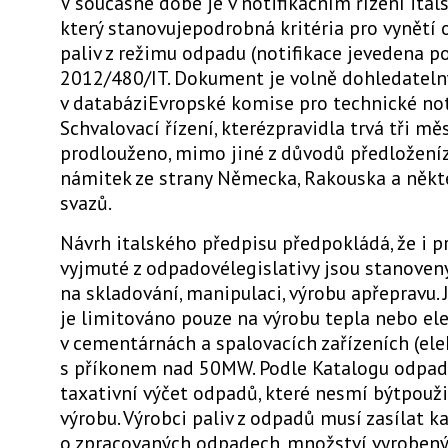
V současné době je v notifikačním řízení itals
který stanovujepodrobná kritéria pro vynětí
paliv z režimu odpadu (notifikace jevedena p
2012/480/IT. Dokument je volně dohledateln
v databáziEvropské komise pro technické noti
Schvalovací řízení, kterézpravidla trvá tři měs
prodlouženo, mimo jiné z důvodů předložení
námitek ze strany Německa, Rakouska a někt
svazů.
Návrh italského předpisu předpokládá, že i 
vyjmuté z odpadovélegislativy jsou stanoven
na skladování, manipulaci, výrobu apřepravu. J
je limitováno pouze na výrobu tepla nebo el
v cementárnách a spalovacích zařízeních (ele
s příkonem nad 50MW. Podle Katalogu odpad
taxativní výčet odpadů, které nesmí býtpoužit
výrobu. Výrobci paliv z odpadů musí zasílat 
o zpracovaných odpadech, množství vyrobenýc