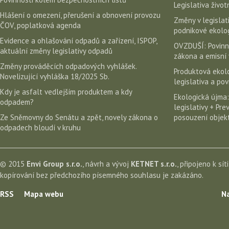
Legislativa život
Hlášení o omezení, přerušení a obnovení provozu
Změny v legislati
ČOV, poplatková agenda
podnikové ekolog
Evidence a ohlašování odpadů a zařízení, ISPOP,
OVZDUŠÍ: Povinn
aktuální změny legislativy odpadů
zákona a emisní 
Změny prováděcích odpadových vyhlášek.
Produktová ekolo
Novelizující vyhláška 18/2025 Sb.
legislativa a po
Kdy je asfalt vedlejším produktem a kdy
Ekologická újma:
odpadem?
legislativy + Pr
Ze Sněmovny do Senátu a zpět, novely zákona o
posouzení objekt
odpadech bloudí v kruhu
© 2015
Envi Group s.r.o.
, návrh a vývoj
KETNET s.r.o.
, připojeno k sít
kopírování bez předchozího písemného souhlasu je zakázáno.
RSS
Mapa webu
Na