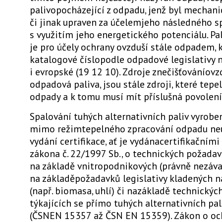
palivopocházející z odpadu, jenž byl mechanic
či jinak upraven za účelemjeho následného s
s využitím jeho energetického potenciálu. P
je pro účely ochrany ovzduší stále odpadem, 
katalogové číslopodle odpadové legislativy 
i evropské (19 12 10). Zdroje znečišťováníovzd
odpadová paliva, jsou stále zdroji, které tep
odpady a k tomu musí mít příslušná povolení
Spalování tuhých alternativních paliv vyrob
mimo režimtepelného zpracování odpadu ne
vydání certifikace, ať je vydánacertifikačními
zákona č. 22/1997 Sb., o technických požadav
na základě vnitropodnikových (právně nezáv
na základěpožadavků legislativy kladených n
(např. biomasa, uhlí) či nazákladě technický
týkajících se přímo tuhých alternativních pal
(ČSNEN 15357 až ČSN EN 15359). Zákon o oc