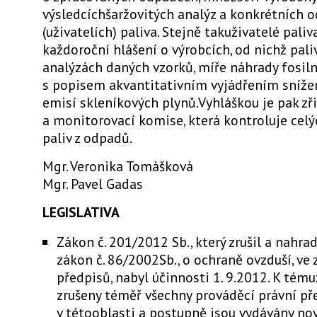
výsledcíchšaržovitých analýz a konkrétních o
(uživatelích) paliva. Stejně takuživatelé paliv
každoroční hlášení o výrobcích, od nichž pali
analýzách daných vzorků, míře náhrady fosiln
s popisem akvantitativním vyjádřením snížen
emisí skleníkových plynů.Vyhláškou je pak zř
a monitorovací komise, která kontroluje celý
paliv z odpadů.
Mgr. Veronika Tomášková
Mgr. Pavel Gadas
LEGISLATIVA
Zákon č. 201/2012 Sb., který zrušil a nahra
zákon č. 86/2002Sb., o ochraně ovzduší, ve
předpisů, nabyl účinnosti 1. 9.2012. K tému
zrušeny téměř všechny prováděcí právní př
v tétooblasti a postupně jsou vydávány no