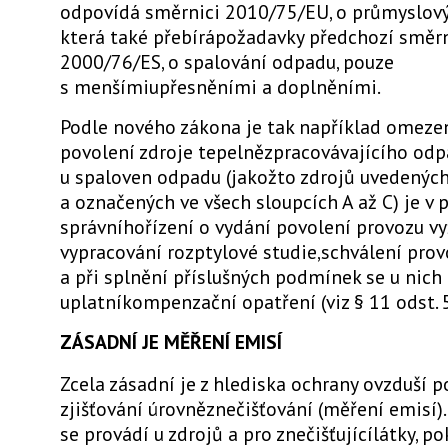
odpovídá směrnici 2010/75/EU, o průmyslový
která také přebírápožadavky předchozí směr
2000/76/ES, o spalování odpadu, pouze
s menšímiupřesněními a doplněními.
Podle nového zákona je tak například omeze
povolení zdroje tepelnězpracovávajícího odpa
u spaloven odpadu (jakožto zdrojů uvedených 
a označených ve všech sloupcích A až C) je v
správníhořízení o vydání povolení provozu v
vypracování rozptylové studie,schválení prov
a při splnění příslušných podmínek se u nich
uplatníkompenzační opatření (viz § 11 odst. 5
ZÁSADNÍ JE MĚŘENÍ EMISÍ
Zcela zásadní je z hlediska ochrany ovzduší 
zjišťování úrovněznečišťování (měření emisí)
se provádí u zdrojů a pro znečišťujícílátky, po