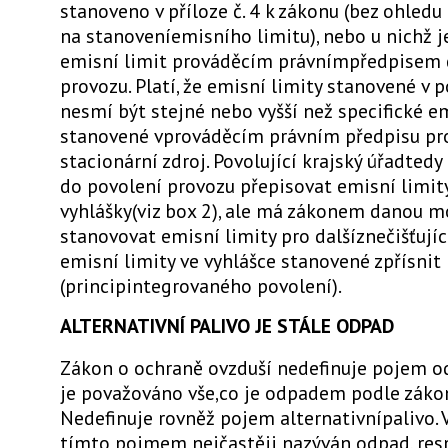
stanoveno v příloze č. 4 k zákonu (bez ohledu
na stanoveníemisního limitu), nebo u nichž 
emisní limit prováděcím právnímpředpisem 
provozu. Platí, že emisní limity stanovené v 
nesmí být stejné nebo vyšší než specifické e
stanovené vprováděcím právním předpisu pr
stacionární zdroj. Povolující krajský úřadted
do povolení provozu přepisovat emisní limity
vyhlášky(viz box 2), ale má zákonem danou 
stanovovat emisní limity pro dalšíznečišťujíc
emisní limity ve vyhlášce stanovené zpřísnit
(principintegrovaného povolení).
ALTERNATIVNÍ PALIVO JE STÁLE ODPAD
Zákon o ochraně ovzduší nedefinuje pojem o
je považováno vše,co je odpadem podle záko
Nedefinuje rovněž pojem alternativnípalivo. 
tímto pojmem nejčastěji nazýván odpad, res