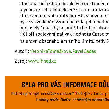
stacionárníchzdrojích tak byla odstraněna
plynoucí z toho, že některé stacionárnízdr
stanoven emisní limity pro HCl v povolení 
by se v uvedenémvzorci použila jeho hodno
nemusely (a pak by se použila hodnotakon
HCl při spalování paliva). Hodnota Cproc 
na úrovniobecného emisního limitu, tedy
Autoři:
VeronikaTomášková
,
PavelGadas
Zdroj:
www.ihned.cz
BYLA PRO VÁS INFORMACE DŮL
Potřebujete být neustále v obraze? Získejte zdarma p
bonusy navíc. Buďte ceněnným odborní