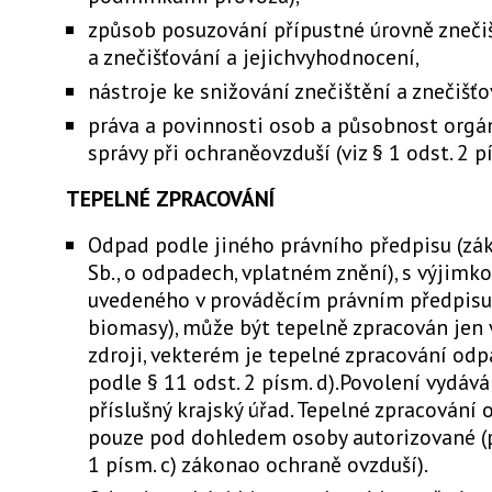
způsob posuzování přípustné úrovně zneči
a znečišťování a jejichvyhodnocení,
nástroje ke snižování znečištění a znečišťo
práva a povinnosti osob a působnost orgá
správy při ochraněovzduší (viz § 1 odst. 2 pí
TEPELNÉ ZPRACOVÁNÍ
Odpad podle jiného právního předpisu (zá
Sb., o odpadech, vplatném znění), s výjim
uvedeného v prováděcím právním předpisu
biomasy), může být tepelně zpracován jen
zdroji, vekterém je tepelné zpracování od
podle § 11 odst. 2 písm. d).Povolení vydáv
příslušný krajský úřad. Tepelné zpracován
pouze pod dohledem osoby autorizované (p
1 písm. c) zákonao ochraně ovzduší).