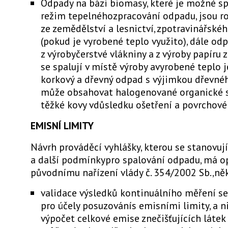
Odpady na bázi biomasy, které je možné 
režim tepelnéhozpracování odpadu, jsou r
ze zemědělství a lesnictví, zpotravinářské
(pokud je vyrobené teplo využito), dále od
z výrobyčerstvé vlákniny a z výroby papíru 
se spalují v místě výroby avyrobené teplo je
korkový a dřevný odpad s výjimkou dřevné
může obsahovat halogenované organické 
těžké kovy vdůsledku ošetření a povrchové
EMISNÍ LIMITY
Návrh prováděcí vyhlášky, kterou se stanovují
a další podmínkypro spalování odpadu, má o
původnímu nařízení vlády č. 354/2002 Sb.,ně
validace výsledků kontinuálního měření se
pro účely posuzovánís emisními limity, a n
výpočet celkové emise znečišťujících láte