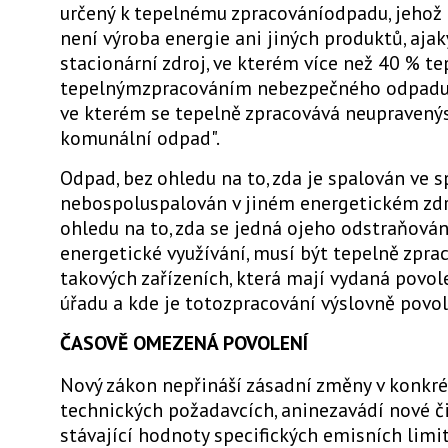
určený k tepelnému zpracováníodpadu, jehož
není výroba energie ani jiných produktů, ajak
stacionární zdroj, ve kterém více než 40 % te
tepelnýmzpracováním nebezpečného odpad
ve kterém se tepelně zpracovává neupraven
komunální odpad".
Odpad, bez ohledu na to, zda je spalován ve 
nebospoluspalován v jiném energetickém zdro
ohledu na to, zda se jedná ojeho odstraňová
energetické využívání, musí být tepelně zpr
takových zařízeních, která mají vydaná povol
úřadu a kde je totozpracování výslovně povo
ČASOVĚ OMEZENÁ POVOLENÍ
Nový zákon nepřináší zásadní změny v konkré
technických požadavcích, aninezavádí nové č
stávající hodnoty specifických emisních limi