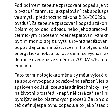
Pod pojmem tepelné zpracování odpadu je v
o ovzduší zahrnuto jakspalování, tak spolus
ve smyslu předchozího zákona č. 86/2002Sb.,
ovzduší. Za tepelné zpracování odpadu zákon 
2písm. o) oxidaci odpadu nebo jeho zpracová
termickým procesem, včetněspalování vzniklý
by tím mohlo dojít k vyšší úrovni znečišťován
odpovídajícího množství zemního plynu o s
energetickémobsahu. Tato definice vychází z
definice uvedené ve směrnici 2010/75/EUo 
emisích.
Tato terminologická změna by měla vyloučit s
za spalovnyodpadu považována zařízení, jež 
spaloven odlišují zcela zásadnětechnicky i s
na životní prostředí - např. některá zařízení 
pyrolýzy nebo plazmových procesů. Zákon o 
též definujespalovnu odpadu, a to jako "staci