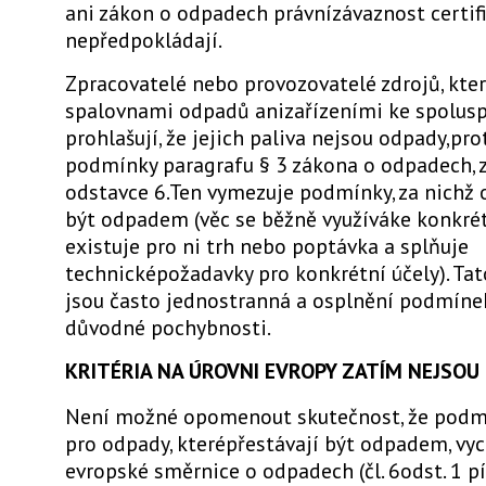
ani zákon o odpadech právnízávaznost certif
nepředpokládají.
Zpracovatelé nebo provozovatelé zdrojů, kte
spalovnami odpadů anizařízeními ke spolusp
prohlašují, že jejich paliva nejsou odpady,pr
podmínky paragrafu § 3 zákona o odpadech,
odstavce 6.Ten vymezuje podmínky, za nichž
být odpadem (věc se běžně využíváke konkré
existuje pro ni trh nebo poptávka a splňuje
technicképožadavky pro konkrétní účely). Tat
jsou často jednostranná a osplnění podmínek
důvodné pochybnosti.
KRITÉRIA NA ÚROVNI EVROPY ZATÍM NEJSOU
Není možné opomenout skutečnost, že podm
pro odpady, kterépřestávají být odpadem, vy
evropské směrnice o odpadech (čl. 6odst. 1 pí