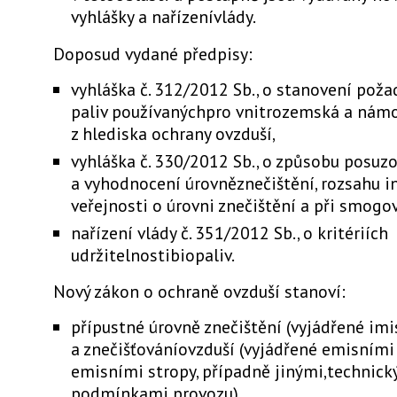
vyhlášky a nařízenívlády.
Doposud vydané předpisy:
vyhláška č. 312/2012 Sb., o stanovení poža
paliv používanýchpro vnitrozemská a námo
z hlediska ochrany ovzduší,
vyhláška č. 330/2012 Sb., o způsobu posuz
a vyhodnocení úrovněznečištění, rozsahu 
veřejnosti o úrovni znečištění a při smogo
nařízení vlády č. 351/2012 Sb., o kritériích
udržitelnostibiopaliv.
Nový zákon o ochraně ovzduší stanoví:
přípustné úrovně znečištění (vyjádřené imi
a znečišťováníovzduší (vyjádřené emisními 
emisními stropy, případně jinými,technic
podmínkami provozu),