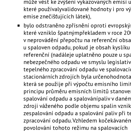
může vést ke zvýšení vykazovaných emisí u 
které používalyvalidované hodnoty i pro v
emise znečišťujících látek),
bylo odstraněno zpřísnění oproti evropsk
které vzniklo špatnýmpřekladem v roce 20
v neprovádění přepočtu na referenční obsa
u spaloven odpadu, pokud je obsah kyslíku 
referenční (nadáleje uplatněno pouze u sp
nebezpečného odpadu ve smyslu legislativy
tepelného zpracování odpadu ve spalovací
stacionárních zdrojích byla určenohodnota
která se použije při výpočtu emisního lim
principu průměru emisních limitů stanove
spalování odpadu a spalovánípaliv v dané
zdroji váženého podle objemu spalin vznik
zespalování odpadu a spalování paliv při 
zpracování odpadu. Vzhledem kočekávané
povolování tohoto režimu na spalovacích