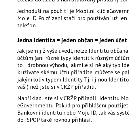
Jednoduší na použití je Mobilní klíč eGover
Moje ID. Po zřízení stačí pro používání už jen
telefon.
Jedna Identita = jeden občan = jeden účet
Jak jsem již výše uvedl, nelze Identitu občana 
účtům (ani různé typy Identit k různým účtů
to i drobnou výhodu, jakmile si nějaký typ Id
k uživatelskému účtu přiřadíte, můžete se pa
jakýmkoliv typem Identity. Tj. i jinou Identi
vaší) než jste si v CRŽP přiřadili.
Například jste si v CRŽP přiřadili Identitu Mo
eGovernmentu. Pokud pro přihlášení použijet
Bankovní identitu nebo Moje ID, tak vás sys
do ISPOP také rovnou přihlásí.