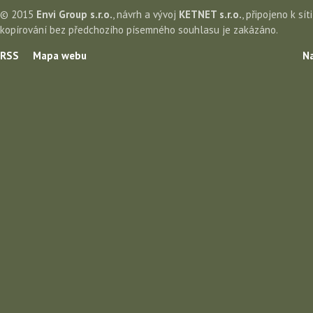
© 2015
Envi Group s.r.o.
, návrh a vývoj
KETNET s.r.o.
, připojeno k sít
kopírování bez předchozího písemného souhlasu je zakázáno.
RSS
Mapa webu
Na