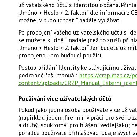
uživatelského účtu s Identitou občana. Přihlá
„Jméno + Heslo + 2. faktor“ dle informací z 
možné „v budoucnosti“ nadále využívat.
Po propojení vašeho uživatelského účtu s Id
se můžete klidně i nadále (než to zruší) přihl
„Jméno + Heslo + 2. faktor“. Jen budete už mít
propojenou pro budoucí použití.
Postup přidání Identity ke stávajícímu uživa
podrobně řeší manuál:
https://crzp.mzp.cz/p
content/uploads/CRZP_Manual_Externi_ident
Používání více uživatelských účtů
Pokud jako jedna osoba používáte více uživa
(například jeden „firemní“ v práci pro svého
a druhý „soukromý“ pro hlášení vedlejšáků; n
poradce používáte přihlašovací údaje svých z