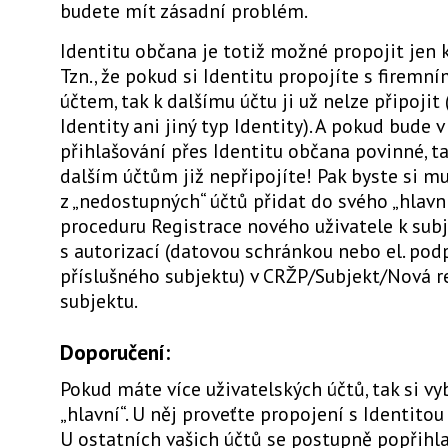
budete mít zásadní problém.
Identitu občana je totiž možné propojit jen 
Tzn., že pokud si Identitu propojíte s firemn
účtem, tak k dalšímu účtu ji už nelze připojit 
Identity ani jiný typ Identity). A pokud bude 
přihlašování přes Identitu občana povinné, t
dalším účtům již nepřipojíte! Pak byste si mu
z „nedostupných“ účtů přidat do svého „hlavn
proceduru Registrace nového uživatele k sub
s autorizací (datovou schránkou nebo el. po
příslušného subjektu) v CRŽP/Subjekt/Nová r
subjektu.
Doporučení:
Pokud máte více uživatelských účtů, tak si vy
„hlavní“. U něj proveťte propojení s Identitou
U ostatních vašich účtů se postupně popřihla