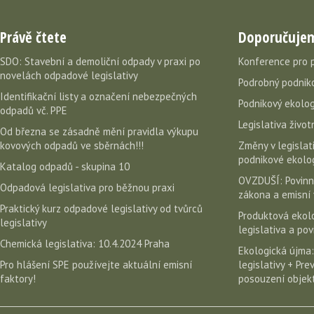
Právě čtete
Doporučuje
SDO: Stavební a demoliční odpady v praxi po
Konference pro 
novelách odpadové legislativy
Podrobný podniko
Identifikační listy a označení nebezpečných
Podnikový ekolog
odpadů vč. PPE
Legislativa život
Od března se zásadně mění pravidla výkupu
kovových odpadů ve sběrnách!!!
Změny v legislati
podnikové ekolog
Katalog odpadů - skupina 10
OVZDUŠÍ: Povinn
Odpadová legislativa pro běžnou praxi
zákona a emisní 
Praktický kurz odpadové legislativy od tvůrců
Produktová ekolo
legislativy
legislativa a po
Chemická legislativa: 10.4.2024 Praha
Ekologická újma:
Pro hlášení SPE používejte aktuální emisní
legislativy + Pr
faktory!
posouzení objekt