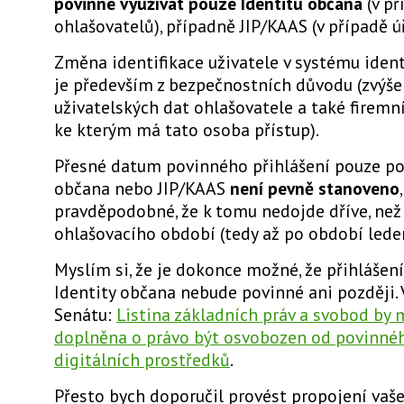
povinné využívat pouze Identitu občana
(v př
ohlašovatelů), případně JIP/KAAS (v případě ú
Změna identifikace uživatele v systému iden
je především z bezpečnostních důvodu (zvýše
uživatelských dat ohlašovatele a také firemní
ke kterým má tato osoba přístup).
Přesné datum povinného přihlášení pouze po
občana nebo JIP/KAAS
není pevně stanoveno
pravděpodobné, že k tomu nedojde dříve, než
ohlašovacího období (tedy až po období lede
Myslím si, že je dokonce možné, že přihláše
Identity občana nebude povinné ani později. 
Senátu:
Listina základních práv a svobod by 
doplněna o právo být osvobozen od povinnéh
digitálních prostředků
.
Přesto bych doporučil provést propojení vaš