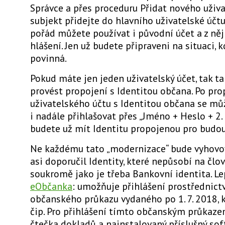
Správce a přes proceduru Přidat nového uživa
subjekt přidejte do hlavního uživatelské účtu
pořád můžete používat i původní účet a z ně
hlášení. Jen už budete připraveni na situaci, 
povinná.
Pokud máte jen jeden uživatelský účet, tak t
provést propojení s Identitou občana. Po pro
uživatelského účtu s Identitou občana se mů
i nadále přihlašovat přes „Jméno + Heslo + 2. 
budete už mít Identitu propojenou pro budouc
Ne každému tato „modernizace“ bude vyhovov
asi doporučil Identity, které nepůsobí na člo
soukromě jako je třeba Bankovní identita. Le
eObčanka
: umožňuje přihlášení prostřednic
občanského průkazu vydaného po 1. 7. 2018, 
čip. Pro přihlášení tímto občanským průkaze
čtečka dokladů a nainstalovaný příslušný sof