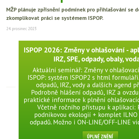
MŽP plánuje zpřísnění podmínek pro přihlašování se 
zkomplikovat práci se systémem ISPOP.
24. prosinec 2023
ISPOP 2026: Změny v ohlašování - apl
IRZ, SPE, odpady, obaly, voda 
Aktuální seminář: Změny v ohlašovac
ISPOP: systém ISPOP2 s html formuláři
odpadů, IRZ, vody a dalších agend př
Podrobně hlášení odpadů, IRZ a ovzduš
praktické informace k plnění ohlašovací
Včetně ročního přístupu k aplikaci:
podnikovou ekologií + komplet ILNO
odpadů. Možno i ON-LINE/OFF-LINE v
ÚPLNÉ ZNĚNÍ