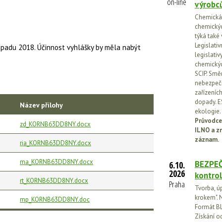
on-line
výrobc
Chemická l
chemickýc
týká také
Legislati
topadu 2018. Účinnost vyhlášky by měla nabýt
legislati
chemickýc
SCIP. Smě
nebezpečn
zařízeníc
dopady. E
Název přílohy
ekologie.
Průvodce
zd_KORNB63DD8NY.docx
ILNO a z
záznam.
ria_KORNB63DD8NY.docx
ma_KORNB63DD8NY.docx
BEZPEČ
6.10.
2026
kontrol
rt_KORNB63DD8NY.docx
Praha
Tvorba, ú
krokem". N
mp_KORNB63DD8NY.doc
Formát BL
Získání o