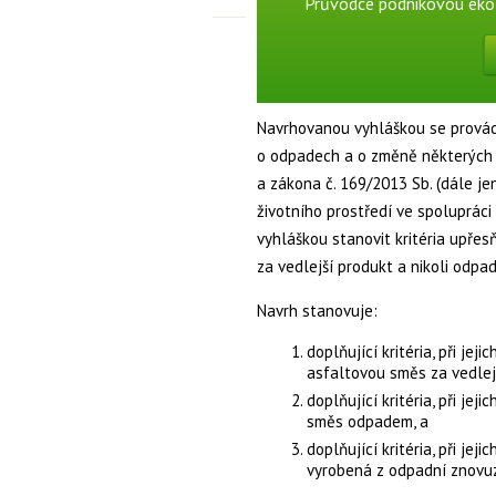
Průvodce podnikovou eko
Navrhovanou vyhláškou se provádí
o odpadech a o změně některých d
a zákona č. 169/2013 Sb. (dále je
životního prostředí ve spoluprác
vyhláškou stanovit kritéria upřes
za vedlejší produkt a nikoli odp
Navrh stanovuje:
doplňující kritéria, při j
asfaltovou směs za vedlejš
doplňující kritéria, při je
směs odpadem, a
doplňující kritéria, při je
vyrobená z odpadní znovu