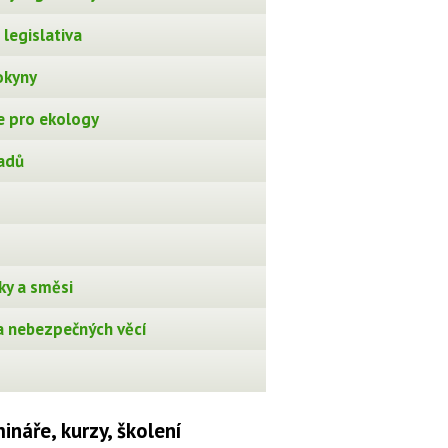
legislativa
okyny
 pro ekology
adů
ky a směsi
 nebezpečných věcí
ináře, kurzy, školení