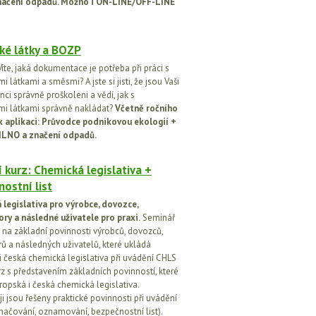
načení odpadů. Možno i ON-LINE/OFF-LINE
ké látky a BOZP
íte, jaká dokumentace je potřeba při práci s
 látkami a směsmi? A jste si jisti, že jsou Vaši
ci správně proškoleni a vědí, jak s
i látkami správně nakládat?
Včetně ročního
k aplikaci: Průvodce podnikovou ekologií +
ILNO a značení odpadů.
 kurz: Chemická legislativa +
ostní list
legislativa pro výrobce, dovozce,
ory a následné uživatele pro praxi.
Seminář
na základní povinnosti výrobců, dovozců,
rů a následných uživatelů, které ukládá
i česká chemická legislativa při uvádění CHLS
rz s představením základních povinností, které
ropská i česká chemická legislativa.
i jsou řešeny praktické povinnosti při uvádění
značování, oznamování, bezpečnostní list).