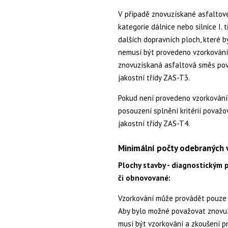
V případě znovuzískané asfaltov
kategorie dálnice nebo silnice I. 
dalších dopravních ploch, které 
nemusí být provedeno vzorkování
znovuzískaná asfaltová směs po
jakostní třídy ZAS-T3.
Pokud není provedeno vzorkování 
posouzení splnění kritérií pova
jakostní třídy ZAS-T4.
Minimální počty odebraných 
Plochy stavby - diagnostickým
či obnovované:
Vzorkování může provádět pouze 
Aby bylo možné považovat znovuz
musí být vzorkování a zkoušení p