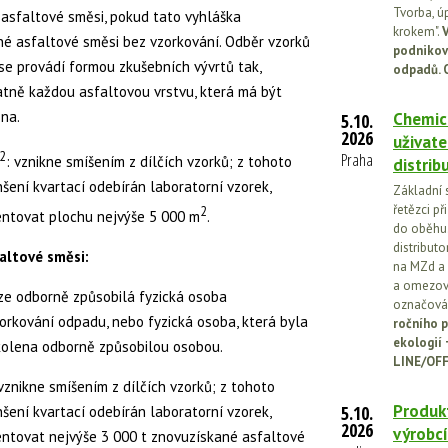
Tvorba, ú
 asfaltové směsi, pokud tato vyhláška
krokem".
V
é asfaltové směsi bez vzorkování. Odběr vzorků
podnikov
se provádí formou zkušebních vývrtů tak,
odpadů. 
tně každou asfaltovou vrstvu, která má být
ěna.
Chemick
5.10.
2026
uživate
2
Praha
: vznikne smíšením z dílčích vzorků; z tohoto
distrib
šení kvartací odebírán laboratorní vzorek,
Základní 
řetězci př
2
entovat plochu nejvýše 5 000 m
.
do oběhu.
distribut
altové směsi:
na MZd a 
a omezován
e odborně způsobilá fyzická osoba
označován
zorkování odpadu, nebo fyzická osoba, která byla
ročního p
ekologií
kolena odborně způsobilou osobou.
LINE/OFF
vznikne smíšením z dílčích vzorků; z tohoto
Produkt
5.10.
šení kvartací odebírán laboratorní vzorek,
2026
výrobcí
entovat nejvýše 3 000 t znovuzískané asfaltové