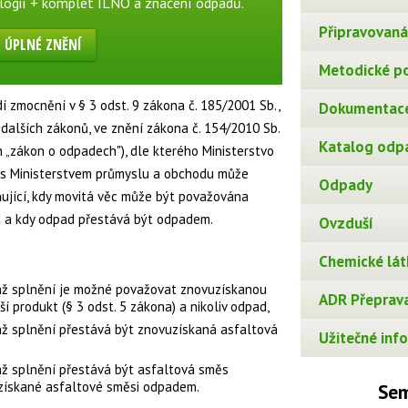
logií + komplet ILNO a značení odpadů.
Připravovaná 
ÚPLNÉ ZNĚNÍ
Metodické p
 zmocnění v § 3 odst. 9 zákona č. 185/2001 Sb.,
Dokumentace
alších zákonů, ve znění zákona č. 154/2010 Sb.
Katalog odp
n „zákon o odpadech"), dle kterého Ministerstvo
i s Ministerstvem průmyslu a obchodu může
Odpady
ňující, kdy movitá věc může být považována
ad a kdy odpad přestává být odpadem.
Ovzduší
Chemické lát
ejichž splnění je možné považovat znovuzískanou
ADR Přeprava
í produkt (§ 3 odst. 5 zákona) a nikoliv odpad,
jichž splnění přestává být znovuzískaná asfaltová
Užitečné info
jichž splnění přestává být asfaltová směs
získané asfaltové směsi odpadem.
Sem