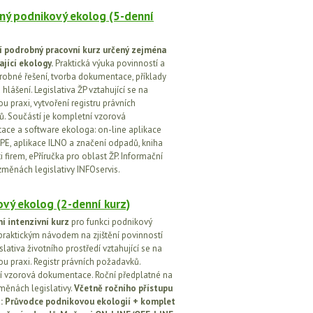
ný podnikový ekolog (5-denní
í podrobný pracovní kurz určený zejména
ající ekology.
Praktická výuka povinností a
drobné řešení, tvorba dokumentace, příklady
 hlášení. Legislativa ŽP vztahující se na
u praxi, vytvoření registru právních
. Součástí je kompletní vzorová
ce a software ekologa: on-line aplikace
PE, aplikace ILNO a značení odpadů, kniha
 firem, ePříručka pro oblast ŽP. Informační
změnách legislativy INFOservis.
vý ekolog (2-denní kurz)
í intenzivní kurz
pro funkci podnikový
praktickým návodem na zjištění povinností
islativa životního prostředí vztahující se na
u praxi. Registr právních požadavků.
 vzorová dokumentace. Roční předplatné na
změnách legislativy.
Včetně ročního přístupu
ci: Průvodce podnikovou ekologií + komplet