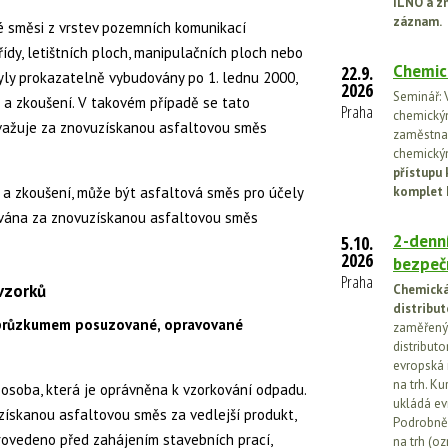
ILNO a z
záznam.
é směsi z vrstev pozemních komunikací
třídy, letištních ploch, manipulačních ploch nebo
Chemic
22.9.
byly prokazatelně vybudovány po 1. lednu 2000,
2026
Seminář: V
 a zkoušení. V takovém případě se tato
Praha
chemickými
važuje za znovuzískanou asfaltovou směs
zaměstnan
chemickým
přístupu 
a zkoušení, může být asfaltová směs pro účely
komplet 
žována za znovuzískanou asfaltovou směs
2-denní
5.10.
2026
bezpečn
Praha
vzorků
Chemická 
distribut
 průzkumem posuzované, opravované
zaměřený 
distributo
evropská 
na trh. Ku
osoba, která je oprávněna k vzorkování odpadu.
ukládá ev
ískanou asfaltovou směs za vedlejší produkt,
Podrobněj
rovedeno před zahájením stavebních prací,
na trh (o