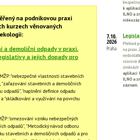
bezpečnos
k aplika
ILNO a z
ěřený na podnikovou praxi
videozáz
ch kurzech věnovaných
ekologii:
Legisla
7.10.
2026
Přehled p
 a demoliční odpady v praxi.
Praha
na praxi. 
gislativy a jejich dopady pro
nedostatk
vzorová d
změnách l
aplikaci
, MŽP:"nebezpečné vlastnosti stavebních
ILNO a z
, "zařazování stavebních a demoličních
záznam.
 odpadů", "naplnění definice odpadu
 a "skládkování a využívání na povrchu
 MŽP:"omezování vzniku nebezpečných
ích odpadů", "Metodický návod odboru
iku stavebních a demoličních odpadů a pro