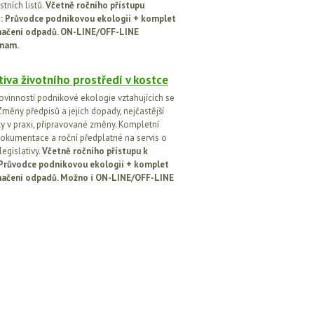
tních listů.
Včetně ročního přístupu
ci: Průvodce podnikovou ekologií + komplet
načení odpadů. ON-LINE/OFF-LINE
nam.
tiva životního prostředí v kostce
ovinností podnikové ekologie vztahujících se
Změny předpisů a jejich dopady, nejčastější
y v praxi, připravované změny. Kompletní
okumentace a roční předplatné na servis o
egislativy.
Včetně ročního přístupu k
: Průvodce podnikovou ekologií + komplet
načení odpadů. Možno i ON-LINE/OFF-LINE