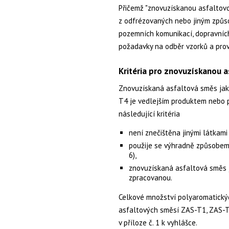
Přičemž "znovuzískanou asfaltov
z odfrézovaných nebo jiným způs
pozemních komunikací, dopravních 
požadavky na odběr vzorků a prov
Kritéria pro znovuzískanou 
Znovuzískaná asfaltová směs jak
T4 je vedlejším produktem nebo 
následující kritéria
není znečištěna jinými látkami 
použije se výhradně způsobem 
6),
znovuzískaná asfaltová směs 
zpracovanou.
Celkové množství polyaromatickýc
asfaltových směsí ZAS-T1, ZAS-T
v příloze č. 1 k vyhlášce.