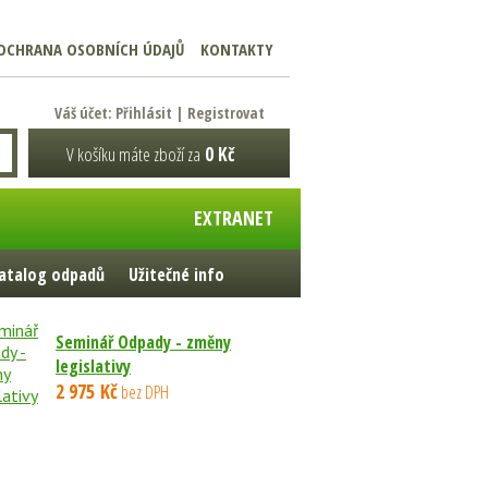
OCHRANA OSOBNÍCH ÚDAJŮ
KONTAKTY
Váš účet:
Přihlásit
|
Registrovat
V košíku máte zboží za
0 Kč
EXTRANET
atalog odpadů
Užitečné info
Seminář Odpady - změny
legislativy
2 975 Kč
bez DPH