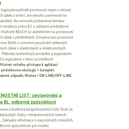
ů
egislativa přináší povinnosti nejen v oblasti
h látek a směsí, ale mnoho povinností se
 výrobků. Na semináři probereme témata:
vní struktura práva EU a zařazení produktové
vy. Nařízení REACH se zaměřením na povinnosti
h látek v předmětech. Oznamovací povinnost
rnice RoHS o omezení používání některých
ých látek v elektrických a elektronických
h. Příklady neshodných produktů a legislativní
SG legislativa v rámci produktové
Včetně ročního přístupu k aplikaci:
 podnikovou ekologií + komplet
načení odpadů. Možno i ON-LINE/OFF-LINE
NOSTNÍ LIST: sestavování a
a BL, odborná způsobilost
prava a kontrola bezpečnostních listů "krok za
ejčastější chyby v bezpečnostních listech.
. Základní informace o expozičních scénářích.
dborné způsobilosti pro tvorbu