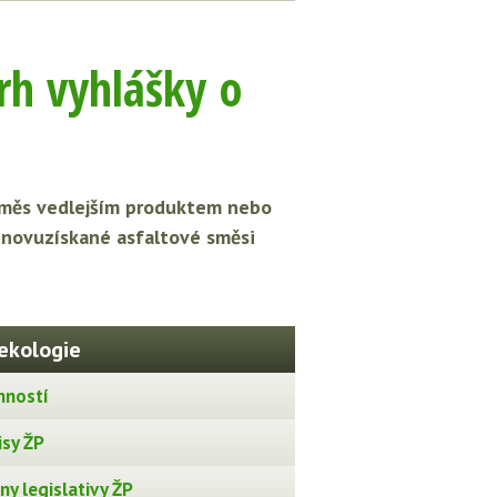
rh vyhlášky o
á směs vedlejším produktem nebo
 znovuzískané asfaltové směsi
ekologie
nností
isy ŽP
y legislativy ŽP