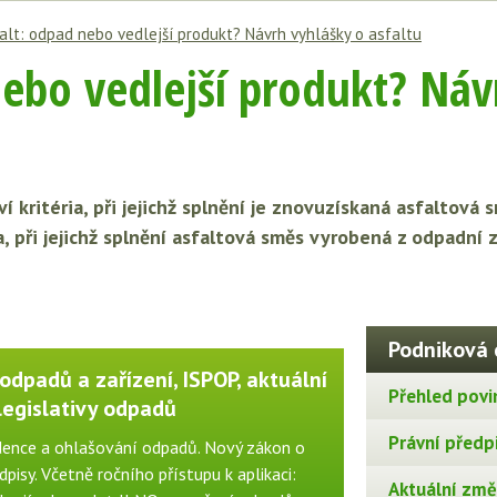
alt: odpad nebo vedlejší produkt? Návrh vyhlášky o asfaltu
nebo vedlejší produkt? Náv
í kritéria, při jejichž splnění je znovuzískaná asfaltov
a, při jejichž splnění asfaltová směs vyrobená z odpadní
Podniková 
odpadů a zařízení, ISPOP, aktuální
Přehled povi
legislativy odpadů
Právní předp
idence a ohlašování odpadů. Nový zákon o
pisy. Včetně ročního přístupu k aplikaci:
Aktuální změn