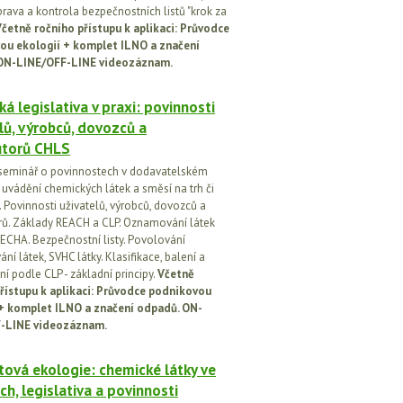
prava a kontrola bezpečnostních listů "krok za
četně ročního přístupu k aplikaci: Průvodce
ou ekologií + komplet ILNO a značení
ON-LINE/OFF-LINE videozáznam.
á legislativa v praxi: povinnosti
lů, výrobců, dovozců a
utorů CHLS
seminář o povinnostech v dodavatelském
i uvádění chemických látek a směsí na trh či
 Povinnosti uživatelů, výrobců, dovozců a
orů. Základy REACH a CLP. Oznamování látek
ECHA. Bezpečnostní listy. Povolování
í látek, SVHC látky. Klasifikace, balení a
í podle CLP - základní principy.
Včetně
řístupu k aplikaci: Průvodce podnikovou
 + komplet ILNO a značení odpadů. ON-
-LINE videozáznam.
ová ekologie: chemické látky ve
ch, legislativa a povinnosti