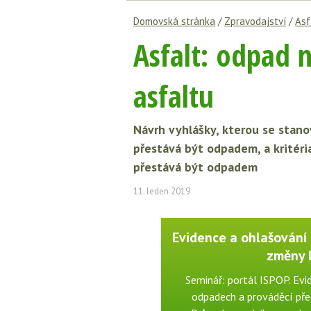
Domovská stránka
/
Zpravodajství
/
Asf
Asfalt: odpad 
asfaltu
Návrh vyhlášky, kterou se stanov
přestává být odpadem, a kritéri
přestává být odpadem
11. leden 2019
Evidence a ohlašování 
změny 
Seminář: portál ISPOP. Ev
odpadech a prováděcí před