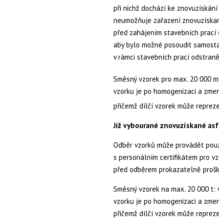
při nichž dochází ke znovuzískání
neumožňuje zařazení znovuzískan
před zahájením stavebních prací 
aby bylo možné posoudit samosta
v rámci stavebních prací odstran
Směsný vzorek pro max. 20 000 m
vzorku je po homogenizaci a zmen
přičemž dílčí vzorek může reprez
Již vybourané znovuzískané asf
Odběr vzorků může provádět pouz
s personálním certifikátem pro v
před odběrem prokazatelně proš
Směsný vzorek na max. 20 000 t: 
vzorku je po homogenizaci a zmen
přičemž dílčí vzorek může reprez