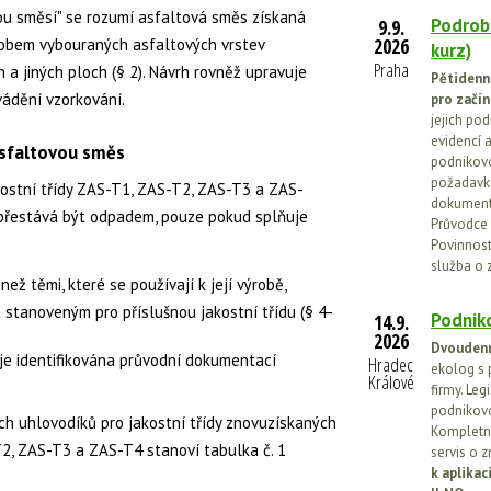
ou směsí" se rozumí asfaltová směs získaná
Podrob
9.9.
2026
obem vybouraných asfaltových vrstev
kurz)
Praha
a jiných ploch (§ 2). Návrh rovněž upravuje
Pětidenn
ádění vzorkování.
pro začín
jejich po
evidencí a
asfaltovou směs
podnikovo
požadavků
ostní třídy ZAS-T1, ZAS-T2, ZAS-T3 a ZAS-
dokumenta
přestává být odpadem, pouze pokud splňuje
Průvodce 
Povinnosti
služba o 
než těmi, které se používají k její výrobě,
stanoveným pro příslušnou jakostní třídu (§ 4-
Podniko
14.9.
2026
Dvoudenn
je identifikována průvodní dokumentací
Hradec
ekolog s 
Králové
firmy. Leg
podnikovo
h uhlovodíků pro jakostní třídy znovuzískaných
Kompletní
2, ZAS-T3 a ZAS-T4 stanoví tabulka č. 1
servis o 
k aplika