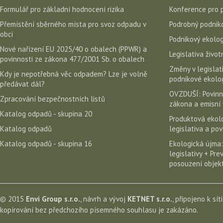
Formulář pro základní hodnocení rizika
Konference pro 
Přemístění sběrného místa pro svoz odpadu v
Podrobný podniko
obci
Podnikový ekolog
Nové nařízení EU 2025/40 o obalech (PPWR) a
Legislativa život
povinnosti ze zákona 477/2001 Sb. o obalech
Změny v legislati
Kdy je nepotřebná věc odpadem? Lze je volně
podnikové ekolog
předávat dál?
OVZDUŠÍ: Povinn
Zpracování bezpečnostních listů
zákona a emisní 
Katalog odpadů - skupina 20
Produktová ekolo
Katalog odpadů
legislativa a po
Katalog odpadů - skupina 16
Ekologická újma:
legislativy + Pr
posouzení objekt
© 2015
Envi Group s.r.o.
, návrh a vývoj
KETNET s.r.o.
, připojeno k sít
kopírování bez předchozího písemného souhlasu je zakázáno.