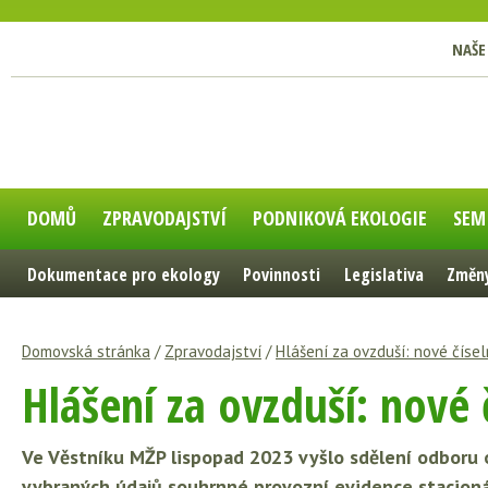
NAŠE
DOMŮ
ZPRAVODAJSTVÍ
PODNIKOVÁ EKOLOGIE
SEM
Dokumentace pro ekology
Povinnosti
Legislativa
Změny
Domovská stránka
/
Zpravodajství
/
Hlášení za ovzduší: nové čísel
Hlášení za ovzduší: nové 
Ve Věstníku MŽP lispopad 2023 vyšlo sdělení odboru
vybraných údajů souhrnné provozní evidence stacioná