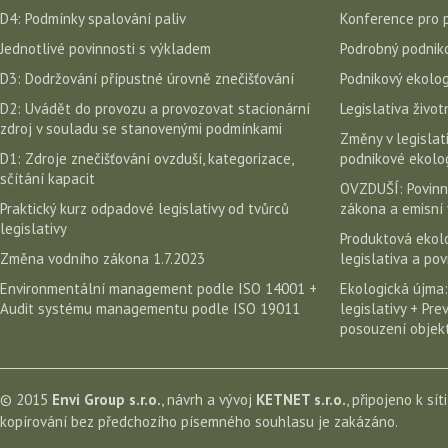
D4: Podmínky spalování paliv
Konference pro 
Jednotlivé povinnosti s výkladem
Podrobný podniko
D3: Dodržování přípustné úrovně znečišťování
Podnikový ekolog
D2: Uvádět do provozu a provozovat stacionární
Legislativa život
zdroj v souladu se stanovenými podmínkami
Změny v legislati
D1: Zdroje znečišťování ovzduší, kategorizace,
podnikové ekolog
sčítání kapacit
OVZDUŠÍ: Povinn
Praktický kurz odpadové legislativy od tvůrců
zákona a emisní 
legislativy
Produktová ekolo
Změna vodního zákona 1.7.2023
legislativa a po
Environmentální management podle ISO 14001 +
Ekologická újma:
Audit systému managementu podle ISO 19011
legislativy + Pr
posouzení objekt
© 2015
Envi Group s.r.o.
, návrh a vývoj
KETNET s.r.o.
, připojeno k sít
kopírování bez předchozího písemného souhlasu je zakázáno.