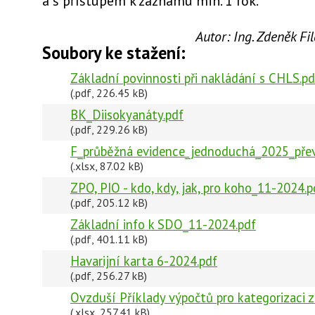
a s přístupem k záznamu min. 1 rok.
Autor:
Ing. Zdeněk F
Soubory ke stažení:
Základní povinnosti při nakládání s CHLS.pd
(.pdf, 226.45 kB)
BK_Diisokyanáty.pdf
(.pdf, 229.26 kB)
F_průběžná evidence_jednoduchá_2025_přev
(.xlsx, 87.02 kB)
ZPO, PIO - kdo, kdy, jak, pro koho_11-2024.p
(.pdf, 205.12 kB)
Základní info k SDO_11-2024.pdf
(.pdf, 401.11 kB)
Havarijní karta 6-2024.pdf
(.pdf, 256.27 kB)
Ovzduší Příklady výpočtů pro kategorizaci z
(.xlsx, 257.41 kB)