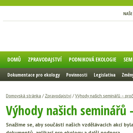
NAŠE
DOMŮ
ZPRAVODAJSTVÍ
PODNIKOVÁ EKOLOGIE
SEM
Dokumentace pro ekology
Povinnosti
Legislativa
Změny
Domovská stránka
/
Zpravodajství
/
Výhody našich seminářů – proč
Výhody našich seminářů – 
Snažíme se, aby součástí našich vzdělávacích akcí by
dokumentů, aplikací pro ekology a další podpora.