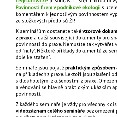
Legislativa ŽP
je součástí tištěná aktuální v
Povinnosti firem v podnikové ekologii
s ucel
komentářem k jednotlivým povinnostem vypl
ze složkových předpisů ŽP.
K seminářům dostanete také
vzorové dokume
z praxe
a další související dokumenty pro sna
povinností do praxe. Nemusíte tak vytvářet
od "nuly". Některé příklady dokumentů ze s
dole ke stažení.
Semináře jsou pojaté
praktickým způsobem
na příkladech z praxe. Lektoři jsou zkušení o
s dlouholetými zkušenostmi z praxe. Omezení
a věnování se hlavně praktickým ukázkám ap
povinností.
Z každého semináře je vždy pro všechny k dis
videozáznam celého semináře
bez omezení 