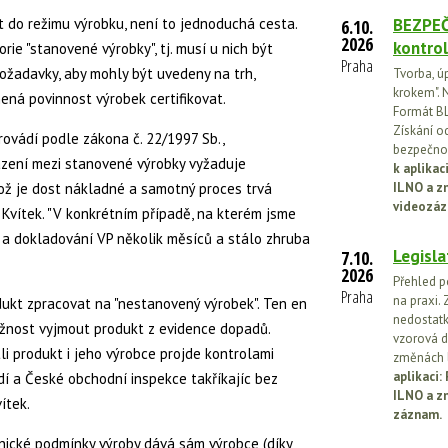
t do režimu výrobku, není to jednoduchá cesta.
BEZPEČ
6.10.
2026
kontrol
ie "stanovené výrobky", tj. musí u nich být
Praha
žadavky, aby mohly být uvedeny na trh,
Tvorba, ú
krokem". N
ená povinnost výrobek certifikovat.
Formát BL
Získání o
rovádí podle zákona č. 22/1997 Sb.,
bezpečnos
azení mezi stanovené výrobky vyžaduje
k aplika
 což je dost nákladné a samotný proces trvá
ILNO a z
videozáz
. Kvítek. "V konkrétním případě, na kterém jsme
 a dokladování VP několik měsíců a stálo zhruba
Legisla
7.10.
2026
Přehled p
Praha
na praxi. 
dukt zpracovat na "nestanovený výrobek". Ten en
nedostatk
možnost vyjmout produkt z evidence dopadů.
vzorová d
tli produkt i jeho výrobce projde kontrolami
změnách l
aplikaci
dí a České obchodní inspekce takříkajíc bez
ILNO a z
ítek.
záznam.
nické podmínky výroby dává sám výrobce (díky