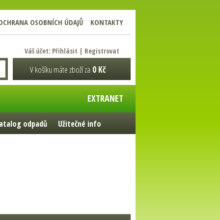
OCHRANA OSOBNÍCH ÚDAJŮ
KONTAKTY
Váš účet:
Přihlásit
|
Registrovat
V košíku máte zboží za
0 Kč
EXTRANET
atalog odpadů
Užitečné info