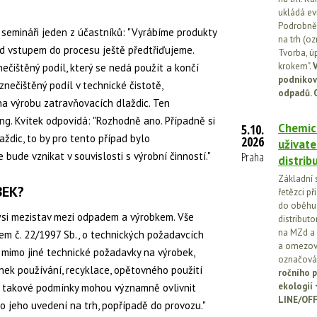
ukládá ev
Podrobněj
 semináři jeden z účastníků: "Vyrábíme produkty
na trh (o
ed vstupem do procesu ještě předtřiďujeme.
Tvorba, ú
krokem".
V
ečištěný podíl, který se nedá použít a končí
podnikov
znečištěný podíl v technické čistotě,
odpadů. 
a výrobu zatravňovacích dlaždic. Ten
ng. Kvítek odpovídá: "Rozhodně ano. Případně si
Chemick
5.10.
aždic, to by pro tento případ bylo
2026
uživate
Praha
e bude vznikat v souvislosti s výrobní činností."
distrib
Základní 
BEK?
řetězci př
do oběhu.
kýsi mezistav mezi odpadem a výrobkem. Vše
distribut
na MZd a 
m č. 22/1997 Sb., o technických požadavcích
a omezován
 mimo jiné technické požadavky na výrobek,
označován
mínek používání, recyklace, opětovného použití
ročního p
ekologií
 takové podmínky mohou významně ovlivnit
LINE/OFF
 jeho uvedení na trh, popřípadě do provozu."