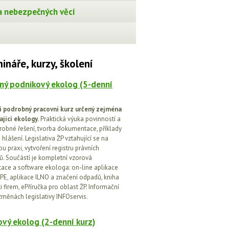
 nebezpečných věcí
ináře, kurzy, školení
ný podnikový ekolog (5-denní
í podrobný pracovní kurz určený zejména
ající ekology.
Praktická výuka povinností a
drobné řešení, tvorba dokumentace, příklady
 hlášení. Legislativa ŽP vztahující se na
u praxi, vytvoření registru právních
. Součástí je kompletní vzorová
ce a software ekologa: on-line aplikace
PE, aplikace ILNO a značení odpadů, kniha
 firem, ePříručka pro oblast ŽP. Informační
změnách legislativy INFOservis.
vý ekolog (2-denní kurz)