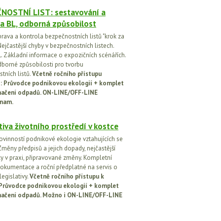
NOSTNÍ LIST: sestavování a
a BL, odborná způsobilost
prava a kontrola bezpečnostních listů "krok za
ejčastější chyby v bezpečnostních listech.
. Základní informace o expozičních scénářích.
dborné způsobilosti pro tvorbu
tních listů.
Včetně ročního přístupu
ci: Průvodce podnikovou ekologií + komplet
načení odpadů. ON-LINE/OFF-LINE
nam.
tiva životního prostředí v kostce
ovinností podnikové ekologie vztahujících se
Změny předpisů a jejich dopady, nejčastější
y v praxi, připravované změny. Kompletní
okumentace a roční předplatné na servis o
egislativy.
Včetně ročního přístupu k
: Průvodce podnikovou ekologií + komplet
načení odpadů. Možno i ON-LINE/OFF-LINE