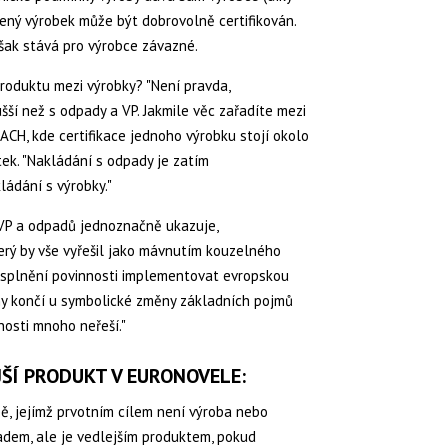
vený výrobek může být dobrovolně certifikován.
 však stává pro výrobce závazné.
produktu mezi výrobky? "Není pravda,
šší než s odpady a VP. Jakmile věc zařadíte mezi
ACH, kde certifikace jednoho výrobku stojí okolo
ítek. "Nakládání s odpady je zatím
ládání s výrobky."
d VP a odpadů jednoznačně ukazuje,
erý by vše vyřešil jako mávnutím kouzelného
í splnění povinnosti implementovat evropskou
y končí u symbolické změny základních pojmů
nosti mnoho neřeší."
ŠÍ PRODUKT V EURONOVELE:
obě, jejímž prvotním cílem není výroba nebo
padem, ale je vedlejším produktem, pokud