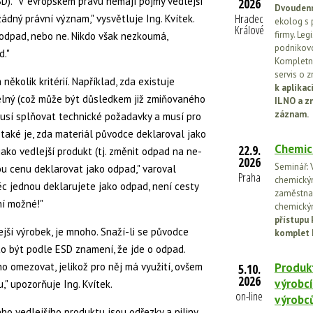
SD). "V evropském právu nemají pojmy vedlejší
2026
Dvoudenn
Hradec
dný právní význam," vysvětluje Ing. Kvítek.
ekolog s 
Králové
firmy. Leg
 odpad, nebo ne. Nikdo však nezkoumá,
podnikovo
d."
Kompletní
servis o 
ěkolik kritérií. Například, zda existuje
k aplika
elný (což může být důsledkem již zmiňovaného
ILNO a z
záznam.
musí splňovat technické požadavky a musí pro
ií také je, zda materiál původce deklaroval jako
Chemic
22.9.
ako vedlejší produkt (tj. změnit odpad na ne-
2026
Seminář: V
ou cenu deklarovat jako odpad," varoval
Praha
chemickými
věc jednou deklarujete jako odpad, není cesty
zaměstnan
ní možné!"
chemickým
přístupu 
lejší výrobek, je mnoho. Snaží-li se původce
komplet 
to být podle ESD znamení, že jde o odpad.
ho omezovat, jelikož pro něj má využití, ovšem
Produkt
5.10.
2026
výrobcí
," upozorňuje Ing. Kvítek.
on-line
výrobc
o vedlejšího produktu jsou odřezky a piliny