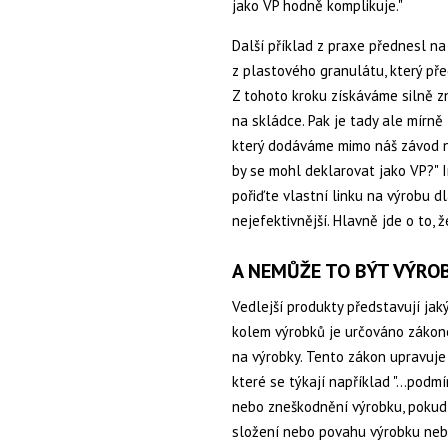
jako VP hodně komplikuje."
Další příklad z praxe přednesl na
z plastového granulátu, který př
Z tohoto kroku získáváme silně zn
na skládce. Pak je tady ale mírně 
který dodáváme mimo náš závod n
by se mohl deklarovat jako VP?" I
pořiďte vlastní linku na výrobu dl
nejefektivnější. Hlavně jde o to, ž
A NEMŮŽE TO BÝT VÝRO
Vedlejší produkty představují ja
kolem výrobků je určováno zákone
na výrobky. Tento zákon upravuje
které se týkají například "...pod
nebo zneškodnění výrobku, pokud
složení nebo povahu výrobku nebo