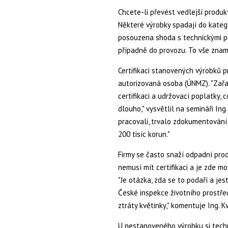
Chcete-li převést vedlejší produk
Některé výrobky spadají do kategor
posouzena shoda s technickými po
případně do provozu. To vše znam
Certifikaci stanovených výrobků p
autorizovaná osoba (ÚNMZ). "Zař
certifikaci a udržovací poplatky,
dlouho," vysvětlil na semináři Ing
pracovali, trvalo zdokumentování
200 tisíc korun."
Firmy se často snaží odpadní pro
nemusí mít certifikaci a je zde 
"Je otázka, zda se to podaří a jes
České inspekce životního prostře
ztráty květinky," komentuje Ing. Kv
U nestanoveného výrobku si tech