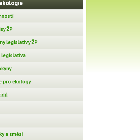
ekologie
nností
isy ŽP
y legislativy ŽP
legislativa
okyny
 pro ekology
adů
ky a směsi