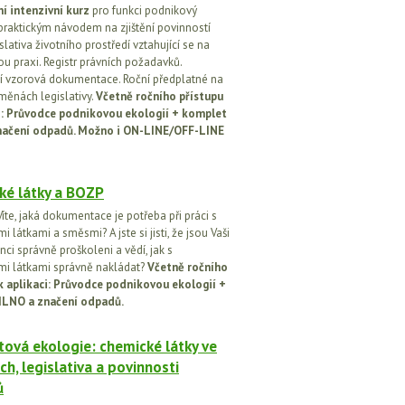
í intenzivní kurz
pro funkci podnikový
praktickým návodem na zjištění povinností
islativa životního prostředí vztahující se na
u praxi. Registr právních požadavků.
 vzorová dokumentace. Roční předplatné na
změnách legislativy.
Včetně ročního přístupu
ci: Průvodce podnikovou ekologií + komplet
načení odpadů. Možno i ON-LINE/OFF-LINE
ké látky a BOZP
íte, jaká dokumentace je potřeba při práci s
 látkami a směsmi? A jste si jisti, že jsou Vaši
ci správně proškoleni a vědí, jak s
i látkami správně nakládat?
Včetně ročního
k aplikaci: Průvodce podnikovou ekologií +
ILNO a značení odpadů.
ová ekologie: chemické látky ve
ch, legislativa a povinnosti
ů