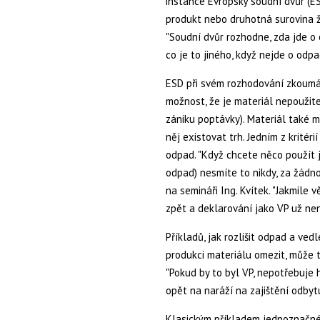
instance Evropský soudní dvůr (E
produkt nebo druhotná surovina žá
"Soudní dvůr rozhodne, zda jde o
co je to jiného, když nejde o odpa
ESD při svém rozhodování zkoumá n
možnost, že je materiál nepoužit
zániku poptávky). Materiál také 
něj existovat trh. Jedním z kritér
odpad. "Když chcete něco použít j
odpad) nesmíte to nikdy, za žádn
na semináři Ing. Kvítek. "Jakmile 
zpět a deklarování jako VP už ne
Příkladů, jak rozlišit odpad a ved
produkci materiálu omezit, může 
"Pokud by to byl VP, nepotřebuje 
opět na naráží na zajištění odbytu
Klasickým příkladem jednoznačnéh