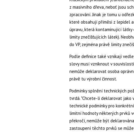
z masivního dřeva, neboť jsou sc
zpracování. Jinak je tomu u odřez
které obsahují příměsi z lepidel
úpravu, která kontaminující látky 
limity znečišťujících látek). Neob
do VP, zejména právě limity zneči
Podle definice také vznikají vedle
slovy musí vzniknout v souvislost
nemůže deklarovat osoba oprávně
právě tu výrobní činnost.
Podmínky splnění technických pož
tvrdá. "Chcete-li deklarovat jako
technické podmínky pro konkrétní 
limitní hodnoty některých prvků ve
překročí, nemůže být deklarována 
zastoupení těchto prvků se může ve