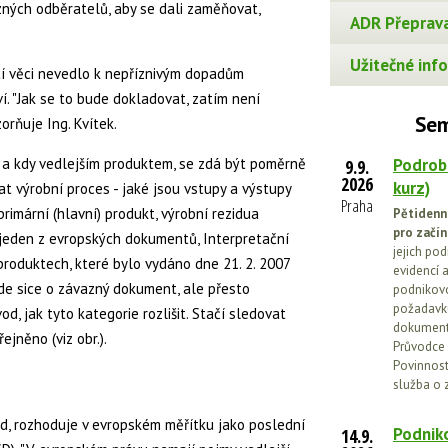
ůzných odběratelů, aby se dali zaměňovat,
ADR Přeprava
Užitečné info
ití věci nevedlo k nepříznivým dopadům
ví. "Jak se to bude dokladovat, zatím není
Sem
rňuje Ing. Kvítek.
 a kdy vedlejším produktem, se zdá být poměrně
Podrob
9.9.
2026
kurz)
at výrobní proces - jaké jsou vstupy a výstupy
Praha
rimární (hlavní) produkt, výrobní rezidua
Pětidenn
pro začín
 jeden z evropských dokumentů, Interpretační
jejich po
produktech, které bylo vydáno dne 21. 2. 2007
evidencí a
e sice o závazný dokument, ale přesto
podnikovo
požadavků
d, jak tyto kategorie rozlišit. Stačí sledovat
dokumenta
jněno (viz obr.).
Průvodce 
Povinnosti
služba o 
ad, rozhoduje v evropském měřítku jako poslední
Podniko
14.9.