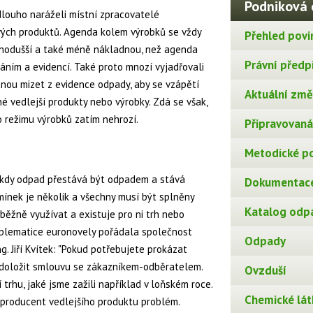
Podniková 
dlouho naráželi místní zpracovatelé
vých produktů. Agenda kolem výrobků se vždy
Přehled povi
nodušší a také méně nákladnou, než agenda
Právní předp
dáním a evidencí. Také proto mnozí vyjadřovali
nou mizet z evidence odpady, aby se vzápětí
Aktuální změn
é vedlejší produkty nebo výrobky. Zdá se však,
 režimu výrobků zatím nehrozí.
Připravovaná 
Metodické p
, kdy odpad přestává být odpadem a stává
Dokumentace
mínek je několik a všechny musí být splněny
Katalog odp
běžně využívat a existuje pro ni trh nebo
roblematice euronovely pořádala společnost
Odpady
 Ing. Jiří Kvítek: "Pokud potřebujete prokázat
 doložit smlouvu se zákazníkem-odběratelem.
Ovzduší
 trhu, jaké jsme zažili například v loňském roce.
Chemické lát
 producent vedlejšího produktu problém.