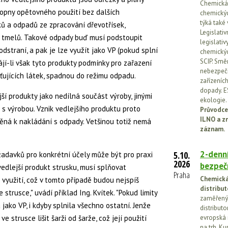
Chemická l
hopny opětovného použití bez dalších
chemickýc
týká také
ků a odpadů ze zpracování dřevotřísek,
Legislati
 a tmelů. Takové odpady buď musí podstoupit
legislati
odstraní, a pak je lze využít jako VP (pokud splní
chemickýc
SCIP. Smě
hájí-li však tyto produkty podmínky pro zařazení
nebezpečn
šťujících látek, spadnou do režimu odpadu.
zařízeníc
dopady. E
jší produkty jako nedílná součást výroby, jinými
ekologie.
i s výrobou. Vznik vedlejšího produktu proto
Průvodce
ILNO a z
ná k nakládání s odpady. Vetšinou totiž nemá
záznam.
2-denní
5.10.
adavků pro konkrétní účely může být pro praxi
2026
bezpečn
 vedlejší produkt strusku, musí splňovat
Praha
Chemická 
využití, což v tomto případě budou nejspíš
distribut
 strusce," uvádí příklad Ing. Kvítek. "Pokud limity
zaměřený 
jako VP, i kdyby splnila všechno ostatní. Jenže
distributo
 strusce lišit šarži od šarže, což její použití
evropská 
na trh. Ku