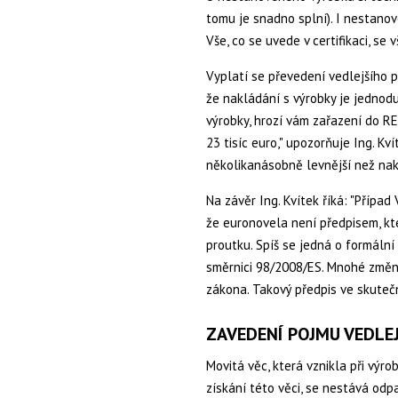
tomu je snadno splní). I nestano
Vše, co se uvede v certifikaci, se
Vyplatí se převedení vedlejšího 
že nakládání s výrobky je jednodu
výrobky, hrozí vám zařazení do RE
23 tisíc euro," upozorňuje Ing. Kv
několikanásobně levnější než nak
Na závěr Ing. Kvítek říká: "Přípa
že euronovela není předpisem, kt
proutku. Spíš se jedná o formáln
směrnici 98/2008/ES. Mnohé změn
zákona. Takový předpis ve skuteč
ZAVEDENÍ POJMU VEDLEJ
Movitá věc, která vznikla při výr
získání této věci, se nestává od