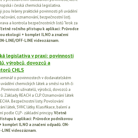
ropská i česká chemická legislativa.
i jsou řešeny praktické povinnosti při uvádění
značování, oznamování, bezpečnostní list).
prava a kontrola bezpečnostních listů "krok za
četně ročního přístupu k aplikaci: Průvodce
ou ekologií + komplet ILNO a značení
ON-LINE/OFF-LINE videozáznam.
á legislativa v praxi: povinnosti
lů, výrobců, dovozců a
utorů CHLS
seminář o povinnostech v dodavatelském
i uvádění chemických látek a směsí na trh či
 Povinnosti uživatelů, výrobců, dovozců a
orů. Základy REACH a CLP. Oznamování látek
ECHA. Bezpečnostní listy. Povolování
í látek, SVHC látky. Klasifikace, balení a
í podle CLP - základní principy.
Včetně
řístupu k aplikaci: Průvodce podnikovou
 + komplet ILNO a značení odpadů. ON-
-LINE videozáznam.