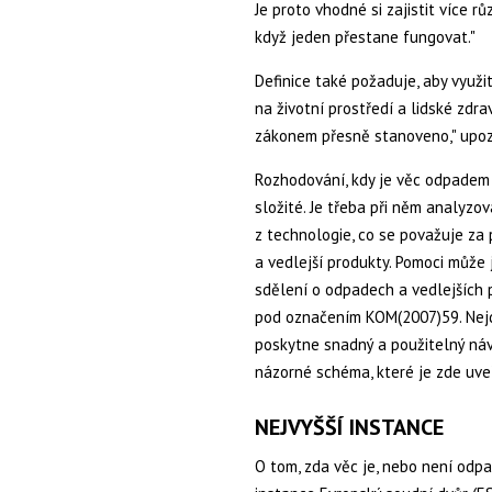
Je proto vhodné si zajistit více r
když jeden přestane fungovat."
Definice také požaduje, aby využ
na životní prostředí a lidské zdra
zákonem přesně stanoveno," upozo
Rozhodování, kdy je věc odpadem
složité. Je třeba při něm analyzov
z technologie, co se považuje za p
a vedlejší produkty. Pomoci může
sdělení o odpadech a vedlejších 
pod označením KOM(2007)59. Nejd
poskytne snadný a použitelný návo
názorné schéma, které je zde uveře
NEJVYŠŠÍ INSTANCE
O tom, zda věc je, nebo není odp