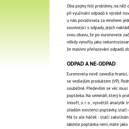
Oba pojmy řeší problémy, na něž 
při využívání odpadů k výrobě no
u nás považovala za mnohem jed
související s odpady, jejich naklá
svou obavu, že po euronovele zač
někdy vynořily jako nekontrolovan
že masivní přeřazování odpadů do
ODPAD A NE-ODPAD
Euronovela nově zavedla hranici
se vedlejším produktem (VP). Pod
souběžně. Především se věc musí 
poptávka. Na semináři, který k p
Inisoft, s. r. o., vysvětlil analytik
úřadům existenci poptávky, stačí
Má to ale háček - stačí zakolísání
Jakmile poptávka není, máte jako