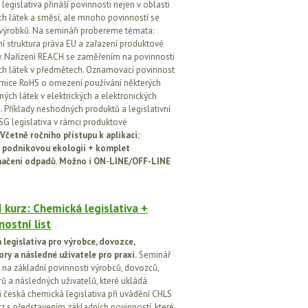
egislativa přináší povinnosti nejen v oblasti
h látek a směsí, ale mnoho povinností se
 výrobků. Na semináři probereme témata:
vní struktura práva EU a zařazení produktové
vy. Nařízení REACH se zaměřením na povinnosti
h látek v předmětech. Oznamovací povinnost
rnice RoHS o omezení používání některých
ých látek v elektrických a elektronických
h. Příklady neshodných produktů a legislativní
SG legislativa v rámci produktové
Včetně ročního přístupu k aplikaci:
 podnikovou ekologií + komplet
načení odpadů. Možno i ON-LINE/OFF-LINE
 kurz: Chemická legislativa +
ostní list
legislativa pro výrobce, dovozce,
ory a následné uživatele pro praxi.
Seminář
na základní povinnosti výrobců, dovozců,
rů a následných uživatelů, které ukládá
i česká chemická legislativa při uvádění CHLS
rz s představením základních povinností, které