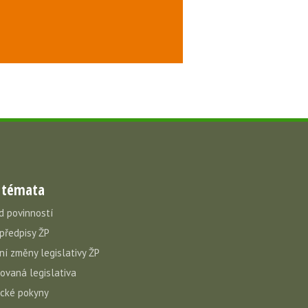
 témata
d povinností
 předpisy ŽP
ní změny legislativy ŽP
vovaná legislativa
cké pokyny