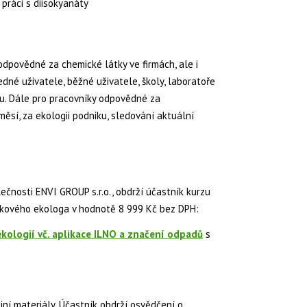
 práci s diisokyanáty
odpovědné za chemické látky ve firmách, ale i
ledné uživatele, běžné uživatele, školy, laboratoře
ku. Dále pro pracovníky odpovědné za
ěsí, za ekologii podniku, sledování aktuální
ečnosti ENVI GROUP s.r.o., obdrží účastník kurzu
ikového ekologa v hodnotě 8 999 Kč bez DPH:
kologií vč. aplikace ILNO a značení odpadů
s
jní materiály. Účastník obdrží osvědčení o