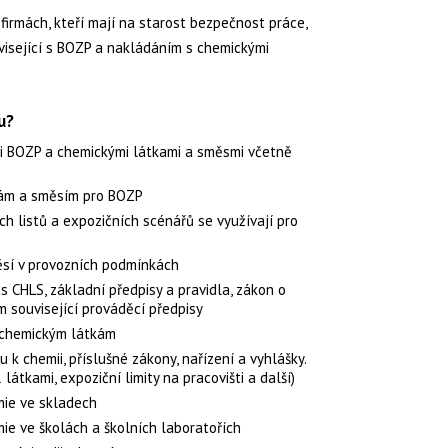
firmách, kteří mají na starost bezpečnost práce,
uvisející s BOZP a nakládáním s chemickými
u?
ti BOZP a chemickými látkami a směsmi včetně
ám a směsím pro BOZP
h listů a expozičních scénářů se využívají pro
ěsí v provozních podmínkách
s CHLS, základní předpisy a pravidla, zákon o
m související prováděcí předpisy
 chemickým látkám
 k chemii, příslušné zákony, nařízení a vyhlášky.
látkami, expoziční limity na pracovišti a další)
mie ve skladech
ie ve školách a školních laboratořích