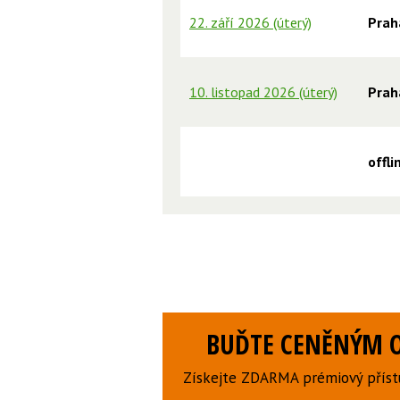
22. září 2026 (úterý)
Prah
10. listopad 2026 (úterý)
Prah
offl
BUĎTE CENĚNÝM O
Získejte ZDARMA prémiový přístu