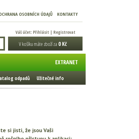
OCHRANA OSOBNÍCH ÚDAJŮ
KONTAKTY
Váš účet:
Přihlásit
|
Registrovat
V košíku máte zboží za
0 Kč
EXTRANET
atalog odpadů
Užitečné info
 si jisti, že jsou Vaši
ě ročního přístupu k aplikaci: