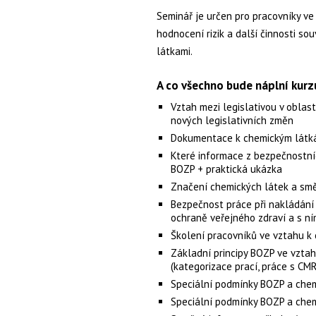
Seminář je určen pro pracovníky ve 
hodnocení rizik a další činnosti so
látkami.
A co všechno bude náplní kurz
Vztah mezi legislativou v oblas
nových legislativních změn
Dokumentace k chemickým látk
Které informace z bezpečnostníc
BOZP + praktická ukázka
Značení chemických látek a sm
Bezpečnost práce při nakládání 
ochraně veřejného zdraví a s ní
Školení pracovníků ve vztahu k
Základní principy BOZP ve vztahu
(kategorizace prací, práce s CMR 
Speciální podmínky BOZP a che
Speciální podmínky BOZP a chem