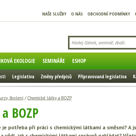
NAŠE SLUŽBY
O NÁS
OBCHODNÍ PODMÍNKY
IKOVÁ EKOLOGIE
SEMINÁŘE
ESHOP
sti
Legislativa
Změny předpisů
Připravovaná legislativa
K
urzy, školení
/
Chemické látky a BOZP
 a BOZP
e potřeba při práci s chemickými látkami a směsmi? A jste
a vědí, jak s chemickými látkami správně nakládat?
Včetn