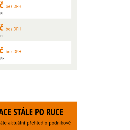
Kč
bez DPH
DPH
Kč
bez DPH
DPH
Kč
bez DPH
DPH
CE STÁLE PO RUCE
ále aktuální přehled o podnikové