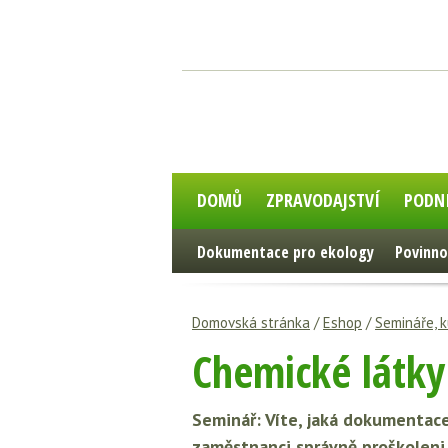
DOMŮ
ZPRAVODAJSTVÍ
PODN
Dokumentace pro ekology
Povinno
Domovská stránka
/
Eshop
/
Semináře, k
Chemické látky
Seminář: Víte, jaká dokumentace j
zaměstnanci správně proškoleni 