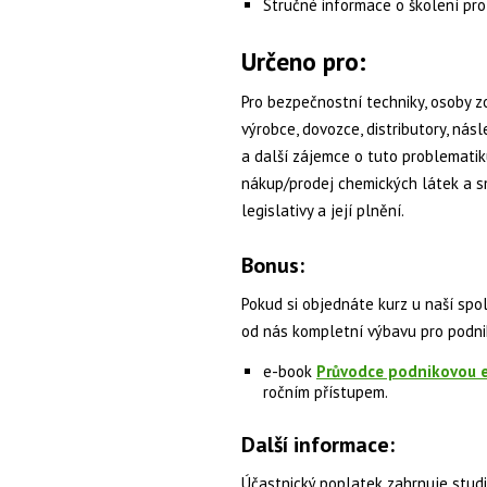
Stručné informace o školení pro
Určeno pro:
Pro bezpečnostní techniky, osoby z
výrobce, dovozce, distributory, nás
a další zájemce o tuto problemati
nákup/prodej chemických látek a sm
legislativy a její plnění.
Bonus:
Pokud si objednáte kurz u naší spol
od nás kompletní výbavu pro podn
e-book
Průvodce podnikovou e
ročním přístupem.
Další informace:
Účastnický poplatek zahrnuje studi