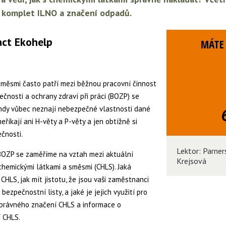
 komplet ILNO a značení odpadů.
act Ekohelp
MÁTE 
směsmi často patří mezi běžnou pracovní činnost
čnosti a ochrany zdraví při práci (BOZP) se
ohdy vůbec neznají nebezpečné vlastnosti dané
eříkají ani H-věty a P-věty a jen obtížně si
čnosti.
Lektor: Parner
BOZP se zaměříme na vztah mezi aktuální
Krejsová
 chemickými látkami a směsmi (CHLS). Jaká
CHLS, jak mít jistotu, že jsou vaši zaměstnanci
bezpečnostní listy, a jaké je jejich využití pro
správného značení CHLS a informace o
 CHLS.