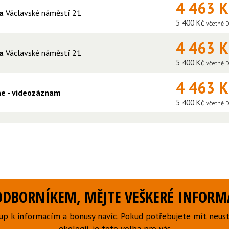
4 463 
a
Václavské náměstí 21
5 400 Kč
včetně 
4 463 
a
Václavské náměstí 21
5 400 Kč
včetně 
4 463 
ine - videozáznam
5 400 Kč
včetně 
DBORNÍKEM, MĚJTE VEŠKERÉ INFORMA
p k informacím a bonusy navíc. Pokud potřebujete mít neust