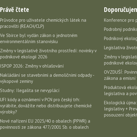
Právě čtete
Doporučuje
Průvodce pro uživatele chemických látek na
Konference pro 
pracovišti (REACH/CLP)
Podrobný podniko
Ve Sbírce byl vydán zákon o jednotném
Podnikový ekolog
environmentálním stanovisku
Legislativa život
Změny v legislativě životního prostředí: novinky v
podnikové ekologii 2026
Změny v legislati
podnikové ekolog
ISPOP 2026: Změny v ohlašování
OVZDUŠÍ: Povinn
Nakládání se stavebními a demoličními odpady -
zákona a emisní 
výkopové zeminy
Produktová ekolo
Studny: Ilegalita se nevyplácí
legislativa a po
UFI kódy a oznámení v PCN pro český trh:
Ekologická újma:
vyrábíte, dovážíte nebo distribuujete chemické
legislativy + Pr
výrobky?
posouzení objekt
Nové nařízení EU 2025/40 o obalech (PPWR) a
povinnosti ze zákona 477/2001 Sb. o obalech