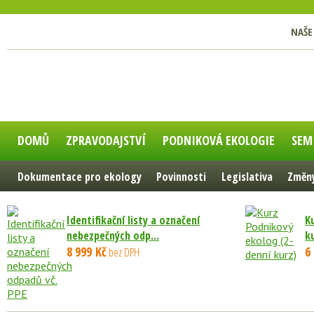
NAŠE
DOMŮ
ZPRAVODAJSTVÍ
PODNIKOVÁ EKOLOGIE
SEM
Dokumentace pro ekology
Povinnosti
Legislativa
Změny
Identifikační listy a označení
K
nebezpečných odp...
k
8 999 Kč
6
bez DPH