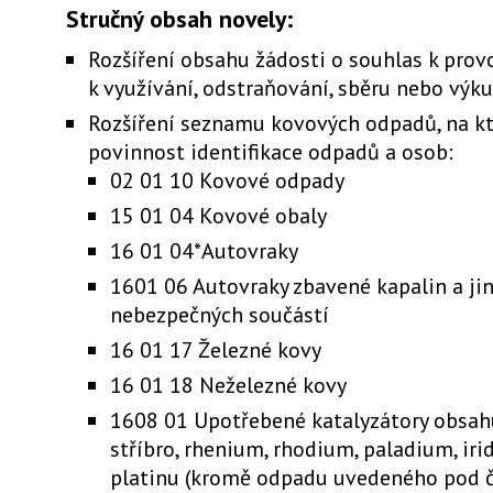
Stručný obsah novely:
Rozšíření obsahu žádosti o souhlas k prov
k využívání, odstraňování, sběru nebo výk
Rozšíření seznamu kovových odpadů, na kt
povinnost identifikace odpadů a osob:
02 01 10 Kovové odpady
15 01 04 Kovové obaly
16 01 04*Autovraky
1601 06 Autovraky zbavené kapalin a ji
nebezpečných součástí
16 01 17 Železné kovy
16 01 18 Neželezné kovy
1608 01 Upotřebené katalyzátory obsahuj
stříbro, rhenium, rhodium, paladium, ir
platinu (kromě odpadu uvedeného pod č