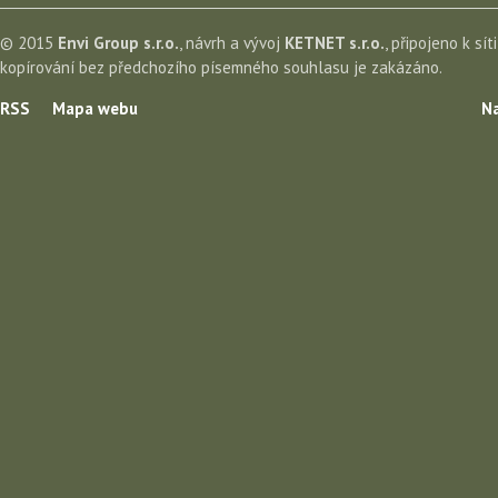
© 2015
Envi Group s.r.o.
, návrh a vývoj
KETNET s.r.o.
, připojeno k sít
kopírování bez předchozího písemného souhlasu je zakázáno.
RSS
Mapa webu
Na