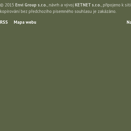
© 2015
Envi Group s.r.o.
, návrh a vývoj
KETNET s.r.o.
, připojeno k sít
kopírování bez předchozího písemného souhlasu je zakázáno.
RSS
Mapa webu
Na