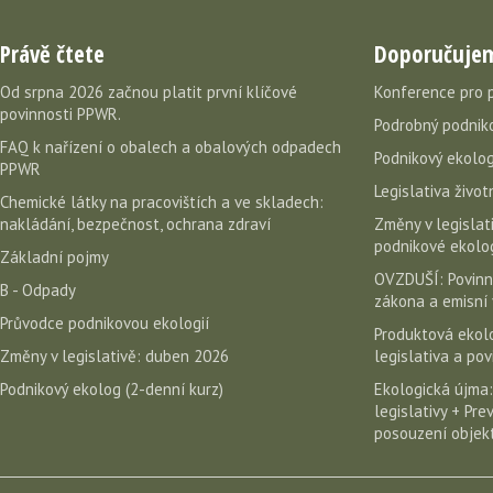
Právě čtete
Doporučuje
Od srpna 2026 začnou platit první klíčové
Konference pro 
povinnosti PPWR.
Podrobný podniko
FAQ k nařízení o obalech a obalových odpadech
Podnikový ekolog
PPWR
Legislativa život
Chemické látky na pracovištích a ve skladech:
nakládání, bezpečnost, ochrana zdraví
Změny v legislati
podnikové ekolog
Základní pojmy
OVZDUŠÍ: Povinn
B - Odpady
zákona a emisní 
Průvodce podnikovou ekologií
Produktová ekolo
Změny v legislativě: duben 2026
legislativa a po
Podnikový ekolog (2-denní kurz)
Ekologická újma:
legislativy + Pr
posouzení objekt