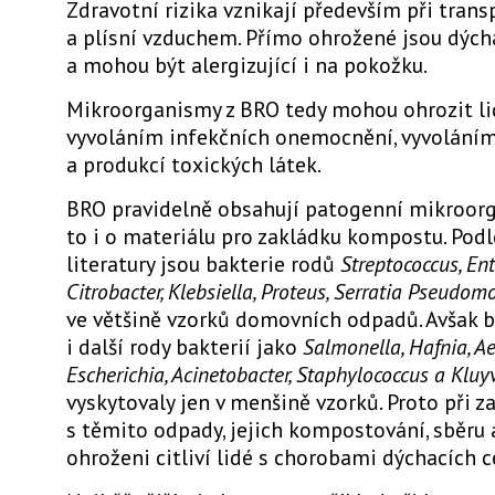
Zdravotní rizika vznikají především při trans
a plísní vzduchem. Přímo ohrožené jsou dých
a mohou být alergizující i na pokožku.
Mikroorganismy z BRO tedy mohou ohrozit li
vyvoláním infekčních onemocnění, vyvoláním
a produkcí toxických látek.
BRO pravidelně obsahují patogenní mikroorg
to i o materiálu pro zakládku kompostu. Pod
literatury jsou bakterie rodů
Streptococcus, Ent
Citrobacter, Klebsiella, Proteus, Serratia Pseudom
ve většině vzorků domovních odpadů. Avšak b
i další rody bakterií jako
Salmonella, Hafnia, A
Escherichia, Acinetobacter, Staphylococcus a Kluy
vyskytovaly jen v menšině vzorků. Proto při z
s těmito odpady, jejich kompostování, sběru 
ohroženi citliví lidé s chorobami dýchacích c