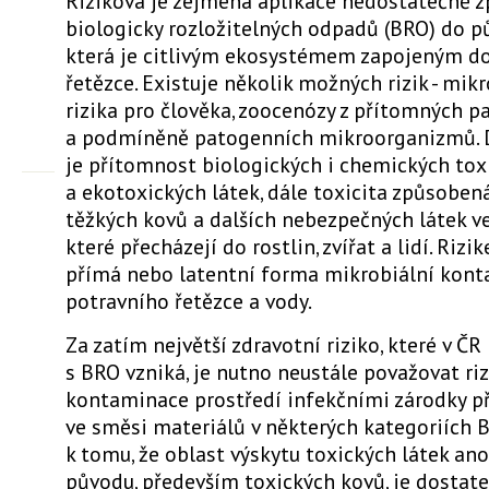
Riziková je zejména aplikace nedostatečně 
biologicky rozložitelných odpadů (BRO) do pů
která je citlivým ekosystémem zapojeným d
řetězce. Existuje několik možných rizik - mik
rizika pro člověka, zoocenózy z přítomných 
a podmíněně patogenních mikroorganizmů. 
je přítomnost biologických i chemických tox
a ekotoxických látek, dále toxicita způsoben
těžkých kovů a dalších nebezpečných látek ve
které přecházejí do rostlin, zvířat a lidí. Rizi
přímá nebo latentní forma mikrobiální kon
potravního řetězce a vody.
Za zatím největší zdravotní riziko, které v ČR
s BRO vzniká, je nutno neustále považovat r
kontaminace prostředí infekčními zárodky 
ve směsi materiálů v některých kategoriích 
k tomu, že oblast výskytu toxických látek an
původu, především toxických kovů, je dostat