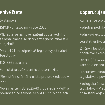
Právě čtete
Doporučuje
Systémové
Konference pro 
ISPOP - ohlašování v roce 2026
Podrobný podniko
Připravte se na nové hlášení podle vodního
Podnikový ekolog
zákona. Změna se dotýká značného množství
Legislativa život
subjektů!
Změny v legislati
Praktický kurz odpadové legislativy od tvůrců
podnikové ekolog
legislativy
OVZDUŠÍ: Povinn
J10: ESG reporting
zákona a emisní 
Formulář pro základní hodnocení rizika
Produktová ekolo
Přemístění sběrného místa pro svoz odpadu v
legislativa a po
obci
Ekologická újma:
Nové nařízení EU 2025/40 o obalech (PPWR) a
legislativy + Pr
povinnosti ze zákona 477/2001 Sb. o obalech
posouzení objekt