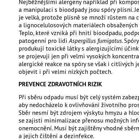
Nejběžnějšími alergeny například při kompo
a manipulaci s bioodpady jsou spóry plísní. J
je velká, protože plísně se množí růstem na 
a lignocelulosových materiálech obsažených 
Teplo, které vzniká při hnití bioodpadu, podp
patogenní pro lidi
Aspergillus fumigatus
. Spór
produkují toxické látky s alergizujícími účink
se projevují jen při velmi vysokých koncentra
alergické reakce na spóry se však i citlivých
objevit i při velmi nízkých počtech.
PREVENCE ZDRAVOTNÍCH RIZIK
Při sběru odpadu musí být celý systém zabez
aby nedocházelo k ovlivňování životního pro
Sběr nesmí být zdrojem výskytu hmyzu a hlo
se zajistí minimalizace přenosu možných inf
onemocnění. Musí být zajištěny vhodné sběr
a jejich čištění a dezinfekce.