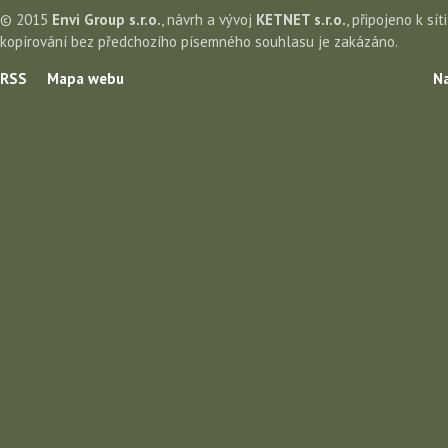
© 2015
Envi Group s.r.o.
, návrh a vývoj
KETNET s.r.o.
, připojeno k sít
kopírování bez předchozího písemného souhlasu je zakázáno.
RSS
Mapa webu
Na