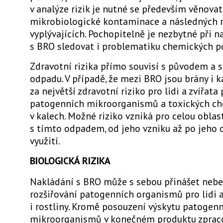
v analýze rizik je nutné se především věnova
mikrobiologické kontaminace a následných ri
vyplývajících. Pochopitelně je nezbytné při n
s BRO sledovat i problematiku chemických p
Zdravotní rizika přímo souvisí s původem a 
odpadu. V případě, že mezi BRO jsou brány i ka
za největší zdravotní riziko pro lidi a zvířata
patogenních mikroorganismů a toxických ch
v kalech. Možné riziko vzniká pro celou oblas
s tímto odpadem, od jeho vzniku až po jeho 
využití.
BIOLOGICKÁ RIZIKA
Nakládání s BRO může s sebou přinášet nebe
rozšiřování patogenních organismů pro lidi a
i rostliny. Kromě posouzení výskytu patogen
mikroorganismů v konečném produktu zpraco