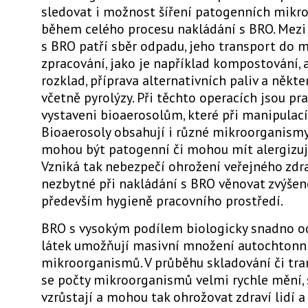
sledovat i možnost šíření patogenních mik
během celého procesu nakládání s BRO. Mezi
s BRO patří sběr odpadu, jeho transport do m
zpracování, jako je například kompostování,
rozklad, příprava alternativních paliv a někte
včetně pyrolýzy. Při těchto operacích jsou pr
vystaveni bioaerosolům, které při manipulacíc
Bioaerosoly obsahují i různé mikroorganismy,
mohou být patogenní či mohou mít alergizují
Vzniká tak nebezpečí ohrožení veřejného zdra
nezbytné při nakládání s BRO věnovat zvýše
především hygieně pracovního prostředí.
BRO s vysokým podílem biologicky snadno o
látek umožňují masivní množení autochtonn
mikroorganismů. V průběhu skladování či tr
se počty mikroorganismů velmi rychle mění,
vzrůstají a mohou tak ohrožovat zdraví lidí a z