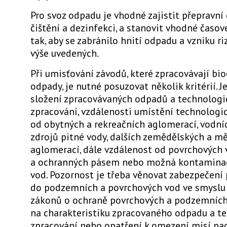
Pro svoz odpadu je vhodné zajistit přepravní o
čištění a dezinfekci, a stanovit vhodné časov
tak, aby se zabránilo hnití odpadu a vzniku r
výše uvedených.
Při umisťování závodů, které zpracovávají bi
odpady, je nutné posuzovat několik kritérií. 
složení zpracovávaných odpadů a technologie
zpracování, vzdálenosti umístění technologi
od obytných a rekreačních aglomerací, vodníc
zdrojů pitné vody, dalších zemědělských a m
aglomerací, dále vzdálenost od povrchových 
a ochranných pásem nebo možná kontamina
vod. Pozornost je třeba věnovat zabezpečení
do podzemních a povrchových vod ve smyslu
zákonů o ochraně povrchových a podzemních
na charakteristiku zpracovaného odpadu a te
zpracování nebo opatření k omezení misí pa