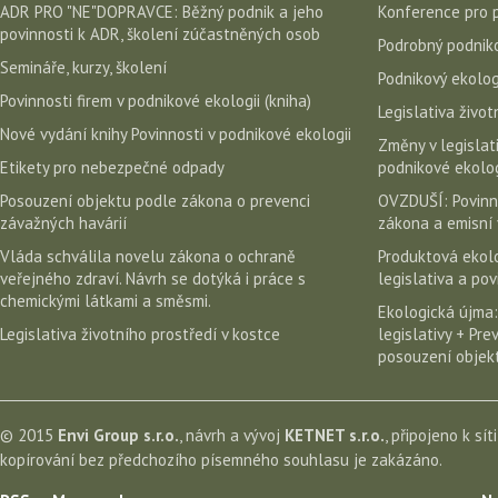
ADR PRO "NE"DOPRAVCE: Běžný podnik a jeho
Konference pro 
povinnosti k ADR, školení zúčastněných osob
Podrobný podniko
Semináře, kurzy, školení
Podnikový ekolog
Povinnosti firem v podnikové ekologii (kniha)
Legislativa život
Nové vydání knihy Povinnosti v podnikové ekologii
Změny v legislati
Etikety pro nebezpečné odpady
podnikové ekolog
Posouzení objektu podle zákona o prevenci
OVZDUŠÍ: Povinn
závažných havárií
zákona a emisní 
Vláda schválila novelu zákona o ochraně
Produktová ekolo
veřejného zdraví. Návrh se dotýká i práce s
legislativa a po
chemickými látkami a směsmi.
Ekologická újma:
Legislativa životního prostředí v kostce
legislativy + Pr
posouzení objekt
© 2015
Envi Group s.r.o.
, návrh a vývoj
KETNET s.r.o.
, připojeno k sít
kopírování bez předchozího písemného souhlasu je zakázáno.