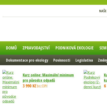
NAŠE
DOMŮ
ZPRAVODAJSTVÍ
PODNIKOVÁ EKOLOGIE
SEM
Dokumentace pro ekology
Povinnosti
Legislativa
Změny
Kurz online: Maximální minimum
K
pro původce odpadů
k
3 990 Kč
6
bez DPH