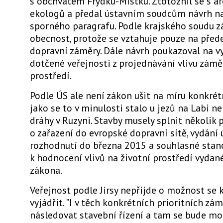
s obchvatem Frýdku-Místku. Ztotožnil se s a
ekologů a předal ústavním soudcům návrh na
sporného paragrafu. Podle krajského soudu 
obecnost, protože se vztahuje pouze na pře
dopravní záměry. Dále návrh poukazoval na v
dotčené veřejnosti z projednávání vlivu zámě
prostředí.
Podle ÚS ale není zákon ušit na míru konkré
jako se to v minulosti stalo u jezů na Labi n
dráhy v Ruzyni. Stavby musely splnit několik 
o zařazení do evropské dopravní sítě, vydán
rozhodnutí do března 2015 a souhlasné stan
k hodnocení vlivů na životní prostředí vydan
zákona.
Veřejnost podle Jirsy nepřijde o možnost se
vyjádřit. "I v těch konkrétních prioritních z
následovat stavební řízení a tam se bude mo