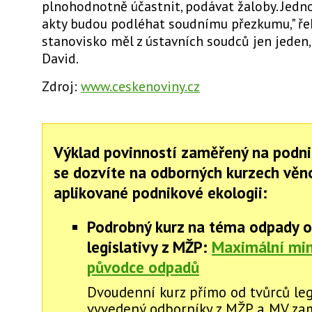
plnohodnotně účastnit, podávat žaloby. Jedno
akty budou podléhat soudnímu přezkumu," řekl
stanovisko měl z ústavních soudců jen jeden,
David.
Zdroj:
www.ceskenoviny.cz
Výklad povinností zaměřený na podni
se dozvíte na odborných kurzech vě
aplikované podnikové ekologii:
Podrobný kurz na téma odpady o
legislativy z MŽP:
Maximální mi
původce odpadů
Dvoudenní kurz přímo od tvůrců legi
vyvedený odborníky z MŽP a MV za