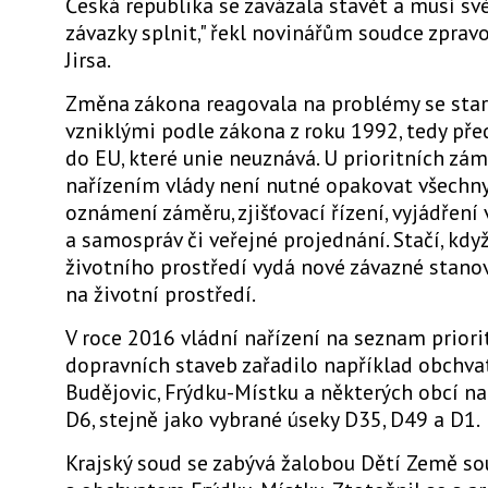
Česká republika se zavázala stavět a musí s
závazky splnit," řekl novinářům soudce zprav
Jirsa.
Změna zákona reagovala na problémy se sta
vzniklými podle zákona z roku 1992, tedy př
do EU, které unie neuznává. U prioritních z
nařízením vlády není nutné opakovat všechny 
oznámení záměru, zjišťovací řízení, vyjádření 
a samospráv či veřejné projednání. Stačí, kdy
životního prostředí vydá nové závazné stano
na životní prostředí.
V roce 2016 vládní nařízení na seznam priori
dopravních staveb zařadilo například obchva
Budějovic, Frýdku-Místku a některých obcí na
D6, stejně jako vybrané úseky D35, D49 a D1.
Krajský soud se zabývá žalobou Dětí Země sou