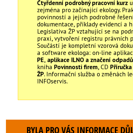
Čtyřdenní podrobný pracovní kurz
u
zejména pro začínající ekology. Pra
povinností a jejich podrobné řešení
dokumentace, příklady evidencí a hl
Legislativa ŽP vztahující se na pod
praxi, vytvoření registru právních 
Součástí je kompletní vzorová do
a software ekologa: on-line aplika
PE
,
aplikace ILNO a značení odpadů
kniha
Povinnosti firem
, CD
Příručka
ŽP
. Informační služba o změnách le
INFOservis.
BYLA PRO VÁS INFORMACE DŮL