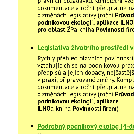
právních požadavků. Kompletní vzo
dokumentace a roční předplatné na
o změnách legislativy (roční
Průvod
podnikovou ekologií
,
aplikace ILNO
pro oblast ŽP
a kniha
Povinnosti fi
Legislativa životního prostředí v
Rychlý přehled hlavních povinností
vztahujících se na podnikovou prax
předpisů a jejich dopady, nejčastěj
v praxi, připravované změny. Kompl
dokumentace a roční předplatné na
o změnách legislativy (roční
Průvod
podnikovou ekologií
,
aplikace
ILNO
a kniha
Povinnosti firem
).
Podrobný podnikový ekolog (4-de