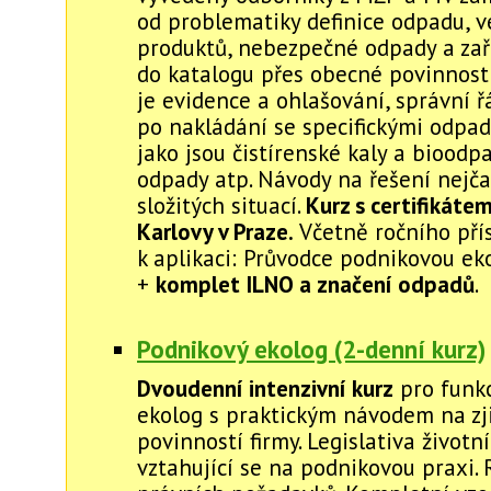
od problematiky definice odpadu, v
produktů, nebezpečné odpady a za
do katalogu přes obecné povinnost
je evidence a ohlašování, správní ř
po nakládání se specifickými odpa
jako jsou čistírenské kaly a bioodp
odpady atp. Návody na řešení nejča
složitých situací.
Kurz s certifikátem
Karlovy v Praze.
Včetně ročního pří
k aplikaci: Průvodce podnikovou eko
+
komplet ILNO a značení odpadů
.
Podnikový ekolog (2-denní kurz)
Dvoudenní intenzivní kurz
pro funkc
ekolog s praktickým návodem na zj
povinností firmy. Legislativa životn
vztahující se na podnikovou praxi. 