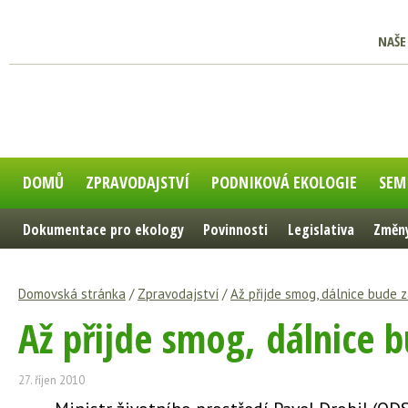
NAŠE
DOMŮ
ZPRAVODAJSTVÍ
PODNIKOVÁ EKOLOGIE
SEM
Dokumentace pro ekology
Povinnosti
Legislativa
Změny
Domovská stránka
/
Zpravodajství
/
Až přijde smog, dálnice bude 
Až přijde smog, dálnice
27. říjen 2010