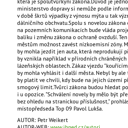
která je spolutvůrkyní zákona.Důvod je jedn
ministerstvo dopravy si nemůže podle infor
v době škrtů výpadky z výnosu mýta u tak v
dálničního obchvatu.Spolu s novelou zákona 
na pozemních komunikacích bude vláda proj
balíku i změnu zákona o ochraně ovzduší. Ten
městům možnost zavést nízkoemisní zóny. M
by mohla jezdit jen auta, která neprodukují př
by vznikla například v přírodních chráněnýc
lázeňských oblastech. Zákaz vjezdu "kouřící
by mohla vyhlásit i další města. Nebyl by ale t
by platit ve chvíli, kdy bude na jejich území 
smogový limit.Tvůrci zákona budou hledat p
i u opozice. "Schválení novely by mělo být 
bez ohledu na stranickou příslušnost," prohlá
místopředseda Top 09 Pavol Lukša.
AUTOR: Petr Weikert
AUTOR-WEB:
www.ihned.cz/autori