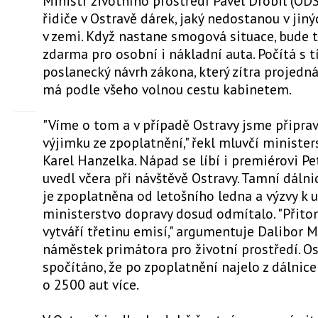
Ministr životního prostředí Pavel Drobil (ODS
řidiče v Ostravě dárek, jaký nedostanou v ji
v zemi. Když nastane smogová situace, bude 
zdarma pro osobní i nákladní auta. Počítá s 
poslanecký návrh zákona, který zítra projedná
má podle všeho volnou cestu kabinetem.
"Víme o tom a v případě Ostravy jsme připrav
výjimku ze zpoplatnění," řekl mluvčí ministe
Karel Hanzelka. Nápad se líbí i premiérovi Pe
uvedl včera při návštěvě Ostravy. Tamní dálni
je zpoplatněna od letošního ledna a výzvy k 
ministerstvo dopravy dosud odmítalo. "Přito
vytváří třetinu emisí," argumentuje Dalibor M
náměstek primátora pro životní prostředí. O
spočítáno, že po zpoplatnění najelo z dálnice
o 2500 aut více.