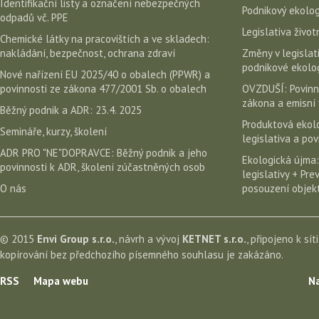
Identifikační listy a označení nebezpečných
Podnikový ekolog
odpadů vč. PPE
Legislativa život
Chemické látky na pracovištích a ve skladech:
nakládání, bezpečnost, ochrana zdraví
Změny v legislati
podnikové ekolog
Nové nařízení EU 2025/40 o obalech (PPWR) a
povinnosti ze zákona 477/2001 Sb. o obalech
OVZDUŠÍ: Povinn
zákona a emisní 
Běžný podnik a ADR: 23.4. 2025
Produktová ekolo
Semináře, kurzy, školení
legislativa a po
ADR PRO "NE"DOPRAVCE: Běžný podnik a jeho
Ekologická újma:
povinnosti k ADR, školení zúčastněných osob
legislativy + Pr
O nás
posouzení objekt
© 2015
Envi Group s.r.o.
, návrh a vývoj
KETNET s.r.o.
, připojeno k sít
kopírování bez předchozího písemného souhlasu je zakázáno.
RSS
Mapa webu
Na