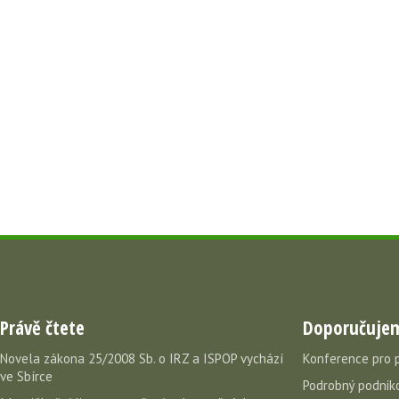
Právě čtete
Doporučuje
Novela zákona 25/2008 Sb. o IRZ a ISPOP vychází
Konference pro 
ve Sbírce
Podrobný podniko