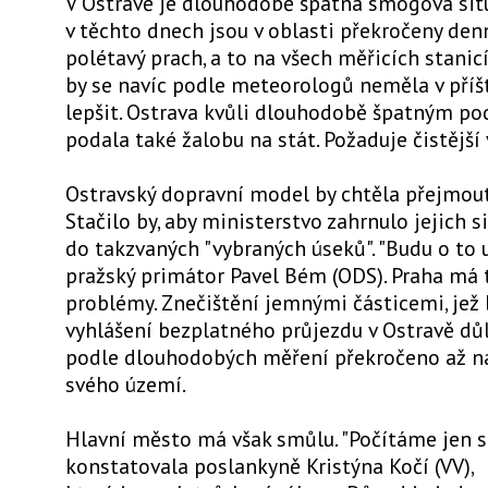
V Ostravě je dlouhodobě špatná smogová situ
v těchto dnech jsou v oblasti překročeny denn
polétavý prach, a to na všech měřicích stanicí
by se navíc podle meteorologů neměla v příš
lepšit. Ostrava kvůli dlouhodobě špatným 
podala také žalobu na stát. Požaduje čistější
Ostravský dopravní model by chtěla přejmout 
Stačilo by, aby ministerstvo zahrnulo jejich s
do takzvaných "vybraných úseků". "Budu o to us
pražský primátor Pavel Bém (ODS). Praha má
problémy. Znečištění jemnými částicemi, jež
vyhlášení bezplatného průjezdu v Ostravě důl
podle dlouhodobých měření překročeno až n
svého území.
Hlavní město má však smůlu. "Počítáme jen s 
konstatovala poslankyně Kristýna Kočí (VV),