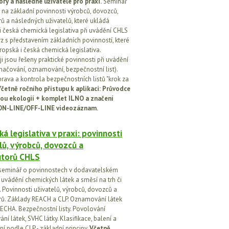
ory a následné uživatele pro praxi.
Seminář
na základní povinnosti výrobců, dovozců,
rů a následných uživatelů, které ukládá
i česká chemická legislativa při uvádění CHLS
rz s představením základních povinností, které
ropská i česká chemická legislativa.
i jsou řešeny praktické povinnosti při uvádění
značování, oznamování, bezpečnostní list).
prava a kontrola bezpečnostních listů "krok za
četně ročního přístupu k aplikaci: Průvodce
ou ekologií + komplet ILNO a značení
ON-LINE/OFF-LINE videozáznam.
á legislativa v praxi: povinnosti
lů, výrobců, dovozců a
utorů CHLS
seminář o povinnostech v dodavatelském
i uvádění chemických látek a směsí na trh či
 Povinnosti uživatelů, výrobců, dovozců a
orů. Základy REACH a CLP. Oznamování látek
ECHA. Bezpečnostní listy. Povolování
í látek, SVHC látky. Klasifikace, balení a
í podle CLP - základní principy.
Včetně