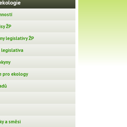
ekologie
nností
isy ŽP
y legislativy ŽP
legislativa
okyny
 pro ekology
adů
ky a směsi