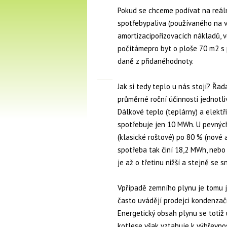
Pokud se chceme podívat na reáln
spotřebypaliva (používaného na v
amortizacipořizovacích nákladů, 
počítámepro byt o ploše 70 m2 
daně z přidanéhodnoty.
Jak si tedy teplo u nás stojí? Ř
průměrné roční účinnosti jednotl
Dálkové teplo (teplárny) a elek
spotřebuje jen 10 MWh. U pevných
(klasické roštové) po 80 % (nové
spotřeba tak činí 18,2 MWh, nebo
je až o třetinu nižší a stejně se sn
Vpřípadě zemního plynu je tomu jin
často uvádějí prodejci kondenzačn
Energetický obsah plynu se totiž
kotlese však vztahuje k výhřevnost