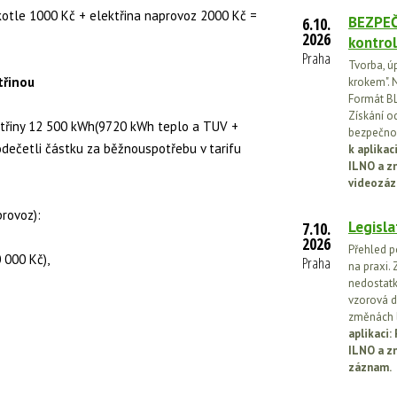
kotle 1000 Kč + elektřina naprovoz 2000 Kč =
BEZPEČ
6.10.
2026
kontrol
Praha
Tvorba, ú
třinou
krokem". N
Formát BL
Získání o
ktřiny 12 500 kWh(9720 kWh teplo a TUV +
bezpečnos
dečetli částku za běžnouspotřebu v tarifu
k aplika
ILNO a z
videozáz
provoz):
Legisla
7.10.
2026
Přehled p
 000 Kč),
Praha
na praxi. 
nedostatk
vzorová d
změnách l
aplikaci
ILNO a z
záznam.