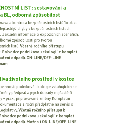
NOSTNÍ LIST: sestavování a
a BL, odborná způsobilost
prava a kontrola bezpečnostních listů "krok za
ejčastější chyby v bezpečnostních listech.
. Základní informace o expozičních scénářích.
dborné způsobilosti pro tvorbu
tních listů.
Včetně ročního přístupu
ci: Průvodce podnikovou ekologií + komplet
načení odpadů. ON-LINE/OFF-LINE
nam.
tiva životního prostředí v kostce
ovinností podnikové ekologie vztahujících se
Změny předpisů a jejich dopady, nejčastější
y v praxi, připravované změny. Kompletní
okumentace a roční předplatné na servis o
egislativy.
Včetně ročního přístupu k
: Průvodce podnikovou ekologií + komplet
načení odpadů. Možno i ON-LINE/OFF-LINE