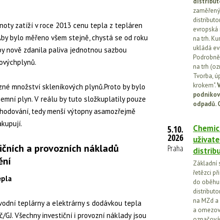
distribut
zaměřený 
distributo
oty zatíží v roce 2013 cenu tepla z tepláren
evropská 
by bylo měřeno všem stejně, chystá se od roku
na trh. Ku
ukládá ev
by nově zdanila paliva jednotnou sazbou
Podrobněj
ovýchplynů.
na trh (o
Tvorba, ú
krokem".
V
ůzné množství skleníkových plynů.Proto by bylo
podnikov
emní plyn. V reálu by tuto složkuplatily pouze
odpadů. 
hodování, tedy menší výtopny asamozřejmě
kupují.
Chemick
5.10.
2026
uživate
ičních a provozních nákladů
Praha
distrib
ění
Základní 
řetězci př
epla
do oběhu.
distribut
na MZd a 
vodní teplárny a elektrárny s dodávkou tepla
a omezován
/GJ. Všechny investiční i provozní náklady jsou
označován