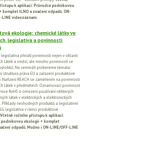
řístupu k aplikaci: Průvodce podnikovou
 + komplet ILNO a značení odpadů. ON-
-LINE videozáznam.
ová ekologie: chemické látky ve
ch, legislativa a povinnosti
ů
egislativa přináší povinnosti nejen v oblasti
h látek a směsí, ale mnoho povinností se
 výrobků. Na semináři probereme témata:
vní struktura práva EU a zařazení produktové
vy. Nařízení REACH se zaměřením na povinnosti
h látek v předmětech. Oznamovací povinnost
rnice RoHS o omezení používání některých
ých látek v elektrických a elektronických
h. Příklady neshodných produktů a legislativní
SG legislativa v rámci produktové
Včetně ročního přístupu k aplikaci:
 podnikovou ekologií + komplet
načení odpadů. Možno i ON-LINE/OFF-LINE