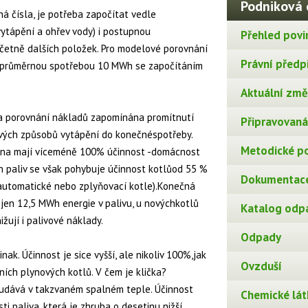
Podniková 
á čísla, je potřeba započítat vedle
ytápění a ohřev vody) i postupnou
Přehled povi
včetně dalších položek. Pro modelové porovnání
Právní předp
s průměrnou spotřebou 10 MWh se započítáním
Aktuální změn
ada porovnání nákladů zapomínána promítnutí
Připravovaná 
ivých způsobů vytápění do konečnéspotřeby.
Metodické p
třina mají víceméně 100% účinnost -domácnost
 paliv se však pohybuje účinnost kotlůod 55 %
Dokumentace
 automatické nebo zplyňovací kotle).Konečná
 jen 12,5 MWh energie v palivu, u novýchkotlů
Katalog odp
ižují i palivové náklady.
Odpady
ak. Účinnost je sice vyšší, ale nikoliv 100%,jak
Ovzduší
ích plynových kotlů. V čem je klička?
 udává v takzvaném spalném teple. Účinnost
Chemické lát
i paliva, která je zhruba o desetinu nižší,