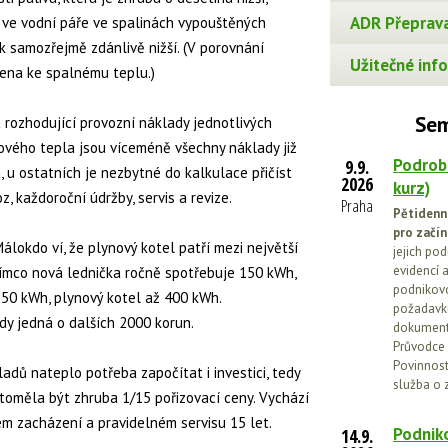
ADR Přeprava
 ve vodní páře ve spalinách vypouštěných
 samozřejmě zdánlivě nižší. (V porovnání
Užitečné info
ena ke spalnému teplu.)
Sem
rozhodující provozní náklady jednotlivých
vého tepla jsou víceméně všechny náklady již
Podrob
9.9.
 u ostatních je nezbytné do kalkulace přičíst
2026
kurz)
z, každoroční údržby, servis a revize.
Praha
Pětidenn
pro začín
álokdo ví, že plynový kotel patří mezi největší
jejich po
evidencí a
tímco nová lednička ročně spotřebuje 150 kWh,
podnikovo
0 kWh, plynový kotel až 400 kWh.
požadavků
y jedná o dalších 2000 korun.
dokumenta
Průvodce 
Povinnosti
adů nateplo potřeba započítat i investici, tedy
služba o 
 toměla být zhruba 1/15 pořizovací ceny. Vychází
rém zacházení a pravidelném servisu 15 let.
Podniko
14.9.