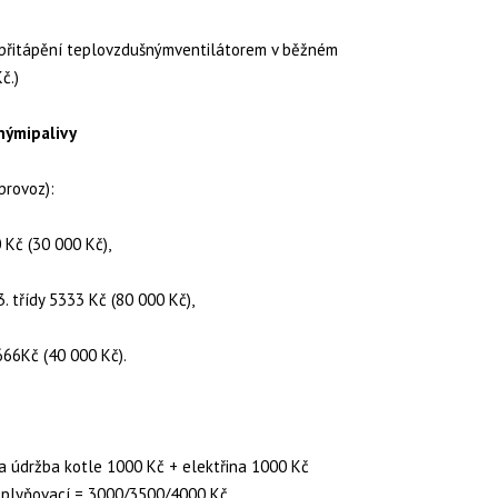
o přitápění teplovzdušnýmventilátorem v běžném
č.)
nýmipalivy
provoz):
 Kč (30 000 Kč),
 třídy 5333 Kč (80 000 Kč),
666Kč (40 000 Kč).
a údržba kotle 1000 Kč + elektřina 1000 Kč
zplyňovací = 3000/3500/4000 Kč