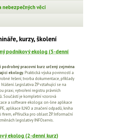
 nebezpečných věcí
ináře, kurzy, školení
ný podnikový ekolog (5-denní
í podrobný pracovní kurz určený zejména
ající ekology.
Praktická výuka povinností a
drobné řešení, tvorba dokumentace, příklady
 hlášení. Legislativa ŽP vztahující se na
u praxi, vytvoření registru právních
. Součástí je kompletní vzorová
ce a software ekologa: on-line aplikace
PE, aplikace ILNO a značení odpadů, kniha
 firem, ePříručka pro oblast ŽP. Informační
změnách legislativy INFOservis.
vý ekolog (2-denní kurz)