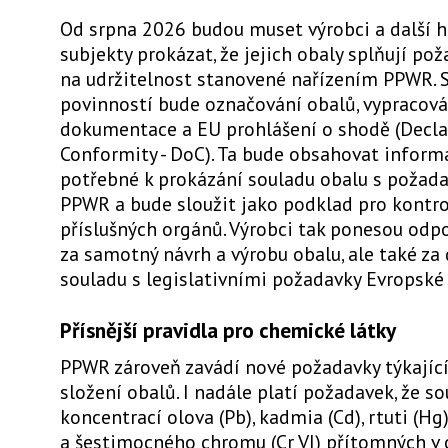
Od srpna 2026 budou muset výrobci a další 
subjekty prokázat, že jejich obaly splňují po
na udržitelnost stanovené nařízením PPWR. 
povinností bude označování obalů, vypracová
dokumentace a EU prohlášení o shodě (Decla
Conformity - DoC). Ta bude obsahovat inform
potřebné k prokázání souladu obalu s požad
PPWR a bude sloužit jako podklad pro kontrol
příslušných orgánů. Výrobci tak ponesou odp
za samotný návrh a výrobu obalu, ale také za
souladu s legislativními požadavky Evropské 
Přísnější pravidla pro chemické látky
PPWR zároveň zavádí nové požadavky týkajíc
složení obalů. I nadále platí požadavek, že s
koncentrací olova (Pb), kadmia (Cd), rtuti (Hg
a šestimocného chromu (Cr VI) přítomných v 