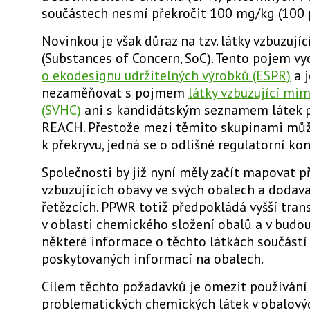
součástech nesmí překročit 100 mg/kg (100 
Novinkou je však důraz na tzv. látky vzbuzujíc
(Substances of Concern, SoC). Tento pojem vy
o ekodesignu udržitelných výrobků (ESPR)
a j
nezaměňovat s pojmem
látky vzbuzující mi
(SVHC)
ani s kandidátským seznamem látek p
REACH. Přestože mezi těmito skupinami mů
k překryvu, jedná se o odlišné regulatorní ko
Společnosti by již nyní měly začít mapovat p
vzbuzujících obavy ve svých obalech a dodav
řetězcích. PPWR totiž předpokládá vyšší tra
v oblasti chemického složení obalů a v budo
některé informace o těchto látkách součástí
poskytovaných informací na obalech.
Cílem těchto požadavků je omezit používání
problematických chemických látek v obalový