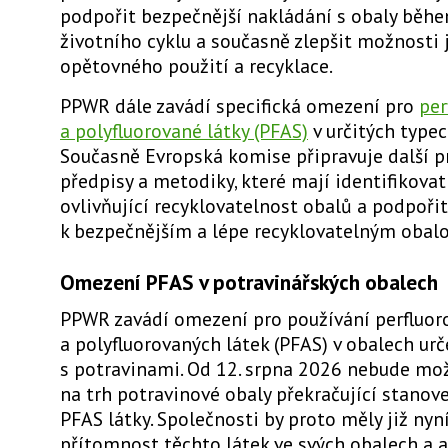
podpořit bezpečnější nakládání s obaly běhe
životního cyklu a současně zlepšit možnosti 
opětovného použití a recyklace.
PPWR dále zavádí specifická omezení pro
per
a polyfluorované látky (PFAS)
v určitých typec
Současně Evropská komise připravuje další p
předpisy a metodiky, které mají identifikovat
ovlivňující recyklovatelnost obalů a podpoři
k bezpečnějším a lépe recyklovatelným obal
Omezení PFAS v potravinářských obalech
PPWR zavádí omezení pro používání perfluor
a polyfluorovaných látek (PFAS) v obalech ur
s potravinami. Od 12. srpna 2026 nebude mo
na trh potravinové obaly překračující stanov
PFAS látky. Společnosti by proto měly již nyn
přítomnost těchto látek ve svých obalech a 