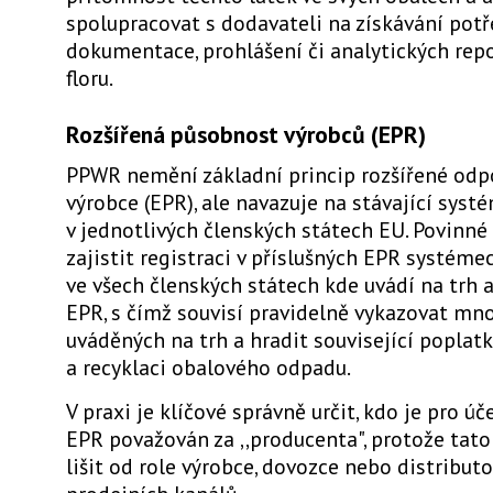
spolupracovat s dodavateli na získávání pot
dokumentace, prohlášení či analytických rep
floru.
Rozšířená působnost výrobců (EPR)
PPWR nemění základní princip rozšířené odp
výrobce (EPR), ale navazuje na stávající syst
v jednotlivých členských státech EU. Povinné
zajistit registraci v příslušných EPR systémec
ve všech členských státech kde uvádí na trh 
EPR, s čímž souvisí pravidelně vykazovat mn
uváděných na trh a hradit související poplatky
a recyklaci obalového odpadu.
V praxi je klíčové správně určit, kdo je pro úč
EPR považován za ,,producenta", protože tato
lišit od role výrobce, dovozce nebo distribut