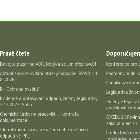
Právě čtete
Doporučuje
Dávejte pozor na ADR. Netýká se jen přepravců!
Konference pro 
Aktualizované vydání otázky/odpovědi PPWR k 1.
Podrobný podniko
8. 2026
Podnikový ekolog
D - Ochrana ovzduší
Legislativa život
Evidence a ohlašování odpadů, změny legislativy:
Změny v legislati
5.12.2022 Praha
podnikové ekolog
Chemické látky na pracovišti – kontrola
OVZDUŠÍ: Povinn
dokumentace
zákona a emisní 
Identifikační listy a označení nebezpečných
Produktová ekolo
odpadů vč. PPE
legislativa a po