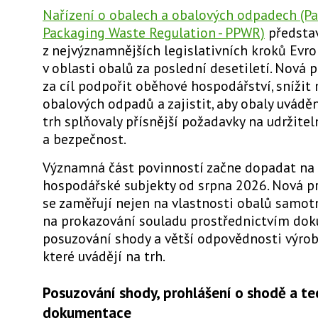
Nařízení o obalech a obalových odpadech (P
Packaging Waste Regulation - PPWR)
představ
z nejvýznamnějších legislativních kroků Evr
v oblasti obalů za poslední desetiletí. Nová 
za cíl podpořit oběhové hospodářství, snížit
obalových odpadů a zajistit, aby obaly uvádě
trh splňovaly přísnější požadavky na udržitel
a bezpečnost.
Významná část povinností začne dopadat na 
hospodářské subjekty od srpna 2026. Nová pr
se zaměřují nejen na vlastnosti obalů samotn
na prokazování souladu prostřednictvím do
posuzování shody a větší odpovědnosti výrob
které uvádějí na trh.
Posuzování shody, prohlášení o shodě a te
dokumentace