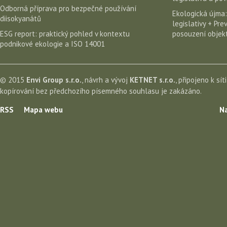
Odborná příprava pro bezpečné používání
Ekologická újma:
diisokyanátů
legislativy + Pr
ESG report: praktický pohled v kontextu
posouzení objekt
podnikové ekologie a ISO 14001
© 2015
Envi Group s.r.o.
, návrh a vývoj
KETNET s.r.o.
, připojeno k sít
kopírování bez předchozího písemného souhlasu je zakázáno.
RSS
Mapa webu
Na