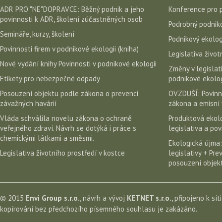
ADR PRO "NE"DOPRAVCE: Běžný podnik a jeho
Konference pro 
povinnosti k ADR, školení zúčastněných osob
Podrobný podniko
Semináře, kurzy, školení
Podnikový ekolog
Povinnosti firem v podnikové ekologii (kniha)
Legislativa život
Nové vydání knihy Povinnosti v podnikové ekologii
Změny v legislati
Etikety pro nebezpečné odpady
podnikové ekolog
Posouzení objektu podle zákona o prevenci
OVZDUŠÍ: Povinn
závažných havárií
zákona a emisní 
Vláda schválila novelu zákona o ochraně
Produktová ekolo
veřejného zdraví. Návrh se dotýká i práce s
legislativa a po
chemickými látkami a směsmi.
Ekologická újma:
Legislativa životního prostředí v kostce
legislativy + Pr
posouzení objekt
© 2015
Envi Group s.r.o.
, návrh a vývoj
KETNET s.r.o.
, připojeno k sít
kopírování bez předchozího písemného souhlasu je zakázáno.