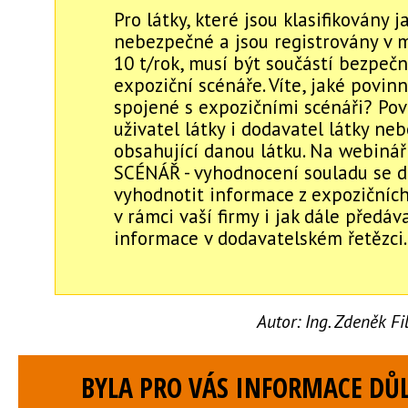
Pro látky, které jsou klasifikovány j
nebezpečné a jsou registrovány v 
10 t/rok, musí být součástí bezpečn
expoziční scénáře. Víte, jaké povinn
spojené s expozičními scénáři? Po
uživatel látky i dodavatel látky ne
obsahující danou látku. Na webiná
SCÉNÁŘ - vyhodnocení souladu se do
vyhodnotit informace z expozičníc
v rámci vaší firmy i jak dále předáv
informace v dodavatelském řetězci.
Autor:
Ing. Zdeněk F
BYLA PRO VÁS INFORMACE DŮL