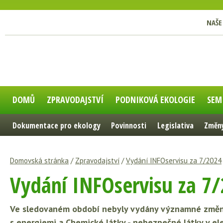
NAŠE
DOMŮ
ZPRAVODAJSTVÍ
PODNIKOVÁ EKOLOGIE
SEM
Dokumentace pro ekology
Povinnosti
Legislativa
Změny
Domovská stránka
/
Zpravodajství
/
Vydání INFOservisu za 7/2024
Vydání INFOservisu za 7
Ve sledovaném období nebyly vydány významné změny 
s energiemi a Chemické látky - nebezpečné látky v ele