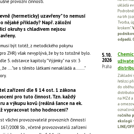
lušné provozní činnosti.
ukládá ev
Podrobněj
vně (hermeticky) uzavřeny" to nemusí
na trh (o
o nějaké příklady? Např. záložní
Tvorba, ú
krokem".
V
icí okruhy s chladivem nejsou
podnikov
avřeny.
odpadů. 
emusí být totéž, z metodického pokynu
pro ZHR) však nevyplývá, že by to totožné bylo.
Chemick
5.10.
2026
le 5. odstavce kapitoly "Výjimky" na str. 3
uživate
Praha
distrib
e ...."se s těmito látkami nenakládá a........"
ory.
Základní 
řetězci př
do oběhu.
el zařízení dle § 14 ost. 1 zákona
distribut
cení pro tuto činnost. Tzn. každý
na MZd a 
ru a výkupu kovů (reálná šance na ek.
a omezován
něž vypracovat toho hodnocení?
označován
ročního p
ést všichni provozovatelé provozních činností
ekologií
LINE/OFF
u 167/2008 Sb., včetně provozovatelů zařízení