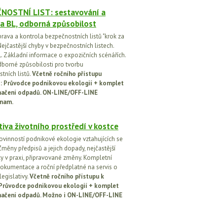
NOSTNÍ LIST: sestavování a
a BL, odborná způsobilost
prava a kontrola bezpečnostních listů "krok za
ejčastější chyby v bezpečnostních listech.
. Základní informace o expozičních scénářích.
dborné způsobilosti pro tvorbu
tních listů.
Včetně ročního přístupu
ci: Průvodce podnikovou ekologií + komplet
načení odpadů. ON-LINE/OFF-LINE
nam.
tiva životního prostředí v kostce
ovinností podnikové ekologie vztahujících se
Změny předpisů a jejich dopady, nejčastější
y v praxi, připravované změny. Kompletní
okumentace a roční předplatné na servis o
egislativy.
Včetně ročního přístupu k
: Průvodce podnikovou ekologií + komplet
načení odpadů. Možno i ON-LINE/OFF-LINE