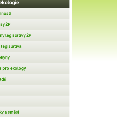
ekologie
nností
isy ŽP
y legislativy ŽP
legislativa
okyny
 pro ekology
adů
ky a směsi