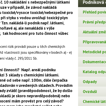
Podniková 
 č. 10 nakládání s nebezpečnými látkami
uze v případě, že závod nakládá
Přehled povi
ou toxické/vysoce toxické/nebezpečné pro
 při styku s vodou uvolňují toxický plyn
Právní předp
 Tzn. nakládá-li podnik např. látkami,
hořlavé aj. ale nenakládá s výše
Aktuální změn
, tak hodnocení pro tuto činnost vůbec
Připravovaná 
ocení rizik provádí pouze u těch chemických
Metodické p
chž vlastnosti jsou specifikovány v bodech a) - e)
ízení vlády č. 295/2011 Sb.
Dokumentace
í činnosti? Např. areál podniku
Katalog odp
hází 3 sklady s chemickými látkami.
né od sebe např. 100m, dále čerpačka
Odpady
skladován v uvedených skladech. Provádím
ady zvlášť (pravděpodobnost, že by došlo
Ovzduší
h skladů je skoro nepravděpodobná) nebo
dnocení mám provést pro celý závod?
Chemické lát