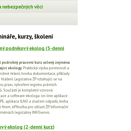
 nebezpečných věcí
ináře, kurzy, školení
ný podnikový ekolog (5-denní
í podrobný pracovní kurz určený zejména
ající ekology.
Praktická výuka povinností a
drobné řešení, tvorba dokumentace, příklady
 hlášení. Legislativa ŽP vztahující se na
u praxi, vytvoření registru právních
. Součástí je kompletní vzorová
ce a software ekologa: on-line aplikace
PE, aplikace ILNO a značení odpadů, kniha
 firem, ePříručka pro oblast ŽP. Informační
změnách legislativy INFOservis.
vý ekolog (2-denní kurz)