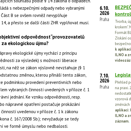
ajících souhlasu podle § 14 zákona o odpadech.
BEZPEČ
6.10.
kládá s nebezpečnými odpady nebo vybranými
2026
kontrol
ů. Část B se ovšem rovněž nevyplňuje
Praha
Tvorba, ú
 a 14, a přesto se další části ZHR vyplňovat musí.
krokem". N
Formát BL
„objektivní odpovědnost“provozovatelů
Získání o
í za ekologickou újmu?
bezpečnos
k aplika
ápravy ekologické újmy vychází z principu
ILNO a z
vědnosti za výsledek) s možností liberace
videozáz
ti, na něž se zákon výslovně nevztahuje (§ 1
Legisla
7.10.
Podstatnou změnou, kterou přináší tento zákon,
2026
, že podmínkou provedení preventivních nebo
Přehled p
Praha
na praxi. 
em vybraných činností uvedených v příloze č. 1
nedostatk
ávní jednání. Ke vzniku odpovědnosti, resp.
vzorová d
ebo nápravné opatření postačuje prokázání
změnách l
aplikaci
í činností uvedenou v příloze č. 1 k zákonu
ILNO a z
kona č. 167/2008 Sb.); nevyžaduje se tedy
záznam.
ění ve formě úmyslu nebo nedbalosti.