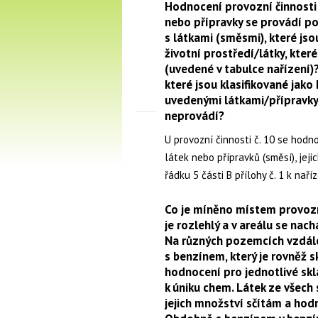
Hodnocení provozní činnosti
nebo přípravky se provádí po
s látkami (směsmi), které js
životní prostředí/látky, které
(uvedené v tabulce nařízení)?
které jsou klasifikované jako 
uvedenými látkami/přípravky
neprovádí?
U provozní činnosti č. 10 se hodn
látek nebo přípravků (směsí), jeji
řádku 5 části B přílohy č. 1 k nař
Co je míněno místem provozn
je rozlehlý a v areálu se nac
Na různých pozemcích vzdále
s benzínem, který je rovněž 
hodnocení pro jednotlivé skl
k úniku chem. Látek ze všec
jejich množství sčítám a ho