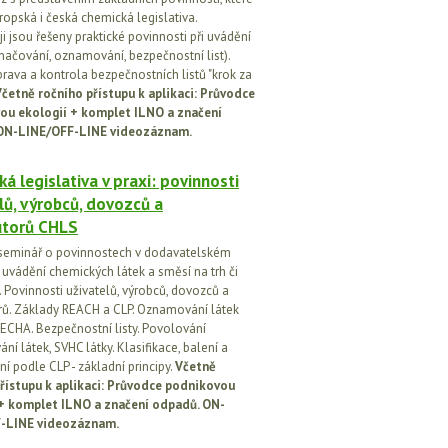
ropská i česká chemická legislativa.
i jsou řešeny praktické povinnosti při uvádění
značování, oznamování, bezpečnostní list).
prava a kontrola bezpečnostních listů "krok za
četně ročního přístupu k aplikaci: Průvodce
ou ekologií + komplet ILNO a značení
ON-LINE/OFF-LINE videozáznam.
á legislativa v praxi: povinnosti
lů, výrobců, dovozců a
utorů CHLS
seminář o povinnostech v dodavatelském
i uvádění chemických látek a směsí na trh či
 Povinnosti uživatelů, výrobců, dovozců a
orů. Základy REACH a CLP. Oznamování látek
ECHA. Bezpečnostní listy. Povolování
í látek, SVHC látky. Klasifikace, balení a
í podle CLP - základní principy.
Včetně
řístupu k aplikaci: Průvodce podnikovou
 + komplet ILNO a značení odpadů. ON-
-LINE videozáznam.