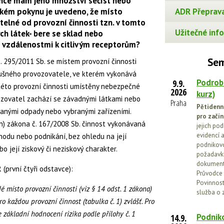
nce mam jeho množství sečíst nebo
kém pokynu je uvedeno, že místo
ADR Přeprava
itelné od provozní činnosti tzn. v tomto
Užitečné info
h látek- bere se sklad nebo
e vzdálenostmi k citlivým receptorům?
Sem
č. 295/2011 Sb. se místem provozní činnosti
lušného provozovatele, ve kterém vykonává
Podrob
9.9.
 této provozní činnosti umístěny nebezpečné
2026
kurz)
ozovatel zachází se závadnými látkami nebo
Praha
Pětidenn
ranými odpady nebo vybranými zařízeními.
pro začín
. h) zákona č. 167/2008 Sb. činnost vykonávaná
jejich po
evidencí a
hodu nebo podnikání, bez ohledu na její
podnikovo
 její ziskový či neziskový charakter.
požadavků
dokumenta
 (první čtyři odstavce):
Průvodce 
Povinnosti
é místo provozní činnosti (viz § 14 odst. 1 zákona)
služba o 
každou provozní činnost (tabulka č. 1) zvlášť. Pro
 základní hodnocení rizika podle přílohy č. 1
Podniko
14.9.