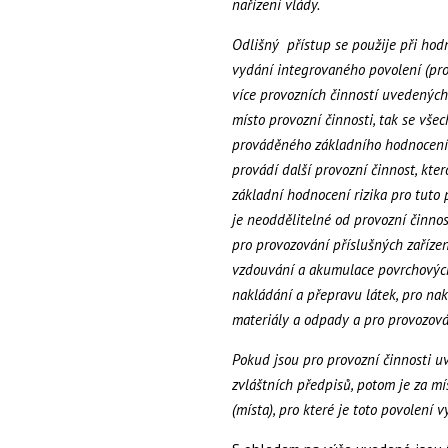
nařízení vlády.
Odlišný přístup se použije při hodn
vydání
integrovaného povolení (pro
více provozních
činností uvedených
místo provozní činnosti, tak se vše
prováděného základního hodnocení r
provádí další provozní činnost, kt
základní hodnocení rizika pro tuto p
je neoddělitelné od provozní činnos
pro provozování příslušných zařízen
vzdouvání a akumulace povrchových
nakládání a přepravu látek, pro na
materiály a odpady a pro provozová
Pokud jsou pro provozní činnosti u
zvláštních
předpisů, potom je za mí
(místa), pro které je toto povolení 