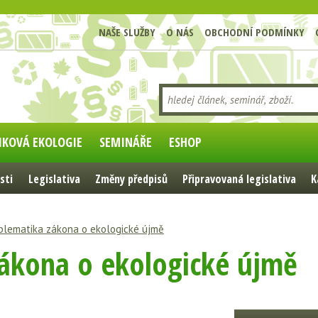
NAŠE SLUŽBY
O NÁS
OBCHODNÍ PODMÍNKY
IKOVÁ EKOLOGIE
SEMINÁŘE
ESHOP
sti
Legislativa
Změny předpisů
Připravovaná legislativa
K
blematika zákona o ekologické újmě
ákona o ekologické újmě