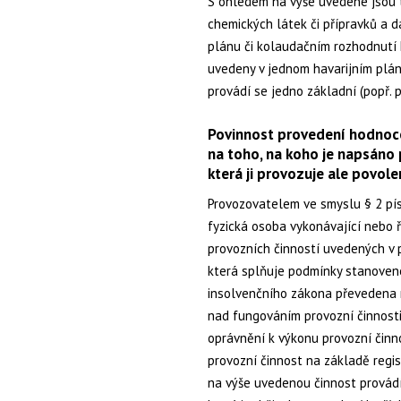
S ohledem na výše uvedené jsou t
chemických látek či přípravků a d
plánu či kolaudačním rozhodnutí 
uvedeny v jednom havarijním plá
provádí se jedno základní (popř. 
Povinnost provedení hodnoc
na toho, na koho je napsáno p
která ji provozuje ale povole
Provozovatelem ve smyslu § 2 písm
fyzická osoba vykonávající nebo 
provozních činností uvedených v p
která splňuje podmínky stanovené
insolvenčního zákona převedena 
nad fungováním provozní činnosti
oprávnění k výkonu provozní činn
provozní činnost na základě regi
na výše uvedenou činnost provádí