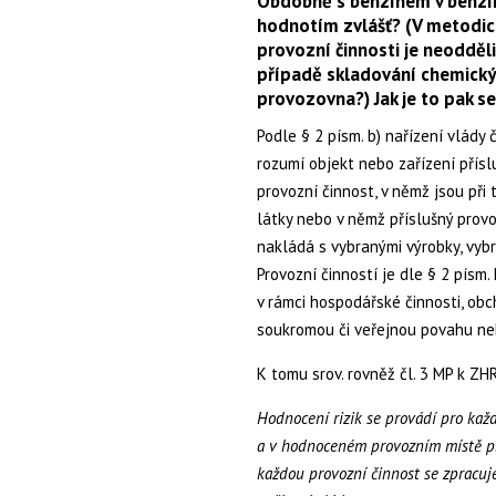
Obdobně s benzínem v benzí
hodnotím zvlášť? (V metodic
provozní činnosti je neodděl
případě skladování chemickýc
provozovna?) Jak je to pak s
Podle § 2 písm. b) nařízení vlády 
rozumí objekt nebo zařízení přís
provozní činnost, v němž jsou při
látky nebo v němž příslušný prov
nakládá s vybranými výrobky, vyb
Provozní činností je dle § 2 písm
v rámci hospodářské činnosti, obc
soukromou či veřejnou povahu nebo
K tomu srov. rovněž čl. 3 MP k ZHR
Hodnocení rizik se provádí pro každ
a
v hodnoceném provozním místě pro 
každou
provozní činnost se zpracuje