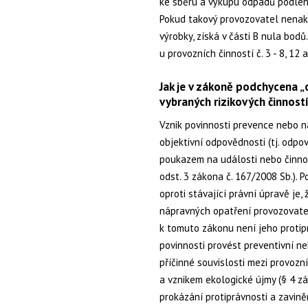
ke sběru a výkupu odpadů podléh
Pokud takový provozovatel nena
výrobky, získá v části B nula bod
u provozních činností č. 3 - 8, 12
Jak je v zákoně podchycena 
vybraných rizikových činnost
Vznik povinnosti prevence nebo n
objektivní odpovědnosti (tj. odpo
poukazem na události nebo činnos
odst. 3 zákona č. 167/2008 Sb.). 
oproti stávající právní úpravě je
nápravných opatření provozovatel
k tomuto zákonu není jeho protipr
povinnosti provést preventivní n
příčinné souvislosti mezi provozn
a vznikem ekologické újmy (§ 4 zá
prokázání protiprávnosti a zavin