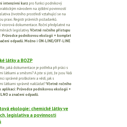
í intenzivní kurz
pro funkci podnikový
praktickým návodem na zjištění povinností
islativa životního prostředí vztahující se na
u praxi. Registr právních požadavků.
 vzorová dokumentace. Roční předplatné na
změnách legislativy.
Včetně ročního přístupu
ci: Průvodce podnikovou ekologií + komplet
načení odpadů. Možno i ON-LINE/OFF-LINE
ké látky a BOZP
íte, jaká dokumentace je potřeba při práci s
 látkami a směsmi? A jste si jisti, že jsou Vaši
ci správně proškoleni a vědí, jak s
i látkami správně nakládat?
Včetně ročního
k aplikaci: Průvodce podnikovou ekologií +
ILNO a značení odpadů.
ová ekologie: chemické látky ve
ch, legislativa a povinnosti
ů