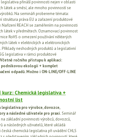
egislativa přináší povinnosti nejen v oblasti
h látek a směsí, ale mnoho povinností se
 výrobků. Na semináři probereme témata:
vní struktura práva EU a zařazení produktové
vy. Nařízení REACH se zaměřením na povinnosti
h látek v předmětech. Oznamovací povinnost
rnice RoHS o omezení používání některých
ých látek v elektrických a elektronických
h. Příklady neshodných produktů a legislativní
SG legislativa v rámci produktové
Včetně ročního přístupu k aplikaci:
 podnikovou ekologií + komplet
načení odpadů. Možno i ON-LINE/OFF-LINE
 kurz: Chemická legislativa +
ostní list
legislativa pro výrobce, dovozce,
ory a následné uživatele pro praxi.
Seminář
na základní povinnosti výrobců, dovozců,
rů a následných uživatelů, které ukládá
i česká chemická legislativa při uvádění CHLS
rz s představením základních povinností, které