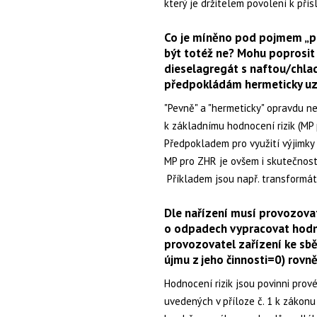
který je držitelem povolení k přís
Co je míněno pod pojmem „pe
být totéž ne? Mohu poprosit 
dieselagregát s naftou/chlad
předpokládám hermeticky uz
"Pevně" a "hermeticky" opravdu n
k základnímu hodnocení rizik (MP 
Předpokladem pro využití výjimky d
MP pro ZHR je ovšem i skutečnost, ž
Příkladem jsou např. transformát
Dle nařízení musí provozovat
o odpadech vypracovat hodno
provozovatel zařízení ke sbě
újmu z jeho činnosti=0) rov
Hodnocení rizik jsou povinni prov
uvedených v příloze č. 1 k zákon