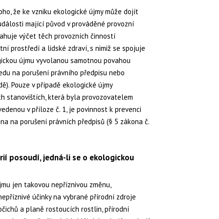
oho, že ke vzniku ekologické újmy může dojít
události mající původ v prováděné provozní
bsahuje výčet těch provozních činností
ní prostředí a lidské zdraví, s nimiž se spojuje
ogickou újmu vyvolanou samotnou povahou
ledu na porušení právního předpisu nebo
ě). Pouze v případě ekologické újmy
ch stanovištích, která byla provozovatelem
denou v příloze č. 1, je povinnost k prevenci
na na porušení právních předpisů (§ 5 zákona č.
rií posoudí, jedná-li se o ekologickou
jmu jen takovou nepříznivou změnu,
epříznivé účinky na vybrané přírodní zdroje
očichů a planě rostoucích rostlin, přírodní