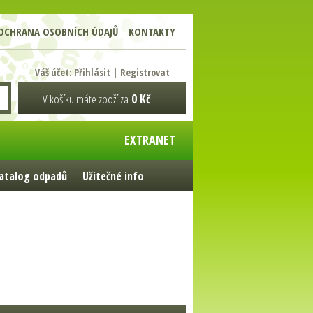
OCHRANA OSOBNÍCH ÚDAJŮ
KONTAKTY
Váš účet:
Přihlásit
|
Registrovat
V košíku máte zboží za
0 Kč
EXTRANET
atalog odpadů
Užitečné info