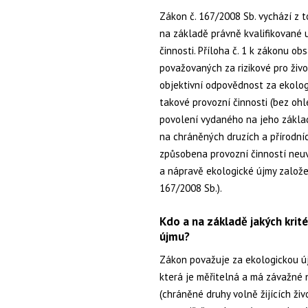
Zákon č. 167/2008 Sb. vychází z t
na základě právně kvalifikované 
činnosti. Příloha č. 1 k zákonu o
považovaných za rizikové pro život
objektivní odpovědnost za ekol
takové provozní činnosti (bez oh
povolení vydaného na jeho základ
na chráněných druzích a přírodní
způsobena provozní činností neuve
a nápravě ekologické újmy založe
167/2008 Sb.).
Kdo a na základě jakých krité
újmu?
Zákon považuje za ekologickou ú
která je měřitelná a má závažné n
(chráněné druhy volně žijících živ