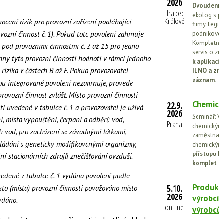
2026
Dvoudenn
Hradec
ekolog s 
Králové
ocení rizik pro provozní zařízení podléhající
firmy. Leg
vozní činnost č. 1). Pokud toto povolení zahrnuje
podnikovo
Kompletní
 pod provozními činnostmi č. 2 až 15 pro jedno
servis o 
chny tyto provozní činnosti hodnotí v rámci jednoho
k aplika
izika v částech B až F. Pokud provozovatel
ILNO a z
záznam.
erou integrované povolení nezahrnuje, provede
rovozní činnost zvlášť. Místo provozní činnosti
Chemic
22.9.
ti uvedené v tabulce č. 1 a provozovatel je užívá
2026
Seminář: V
í, místa vypouštění, čerpaní a odběrů vod,
Praha
chemickými
 vod, pro zacházení se závadnými látkami,
zaměstnan
kládání s geneticky modifikovanými organizmy,
chemickým
přístupu 
ní stacionárních zdrojů znečišťování ovzduší.
komplet 
vedené v tabulce č. 1 vydána povolení podle
Produkt
5.10.
sto (místa) provozní činnosti považováno místo
2026
výrobcí
vydáno.
on-line
výrobc