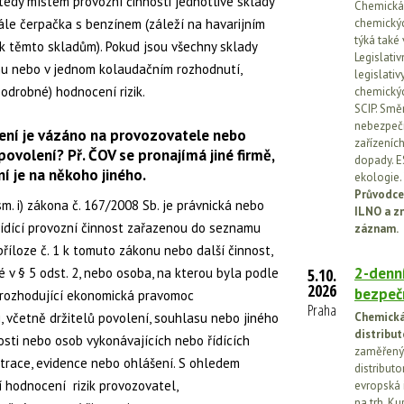
edy místem provozní činnosti jednotlivé sklady
Chemická l
ále čerpačka s benzínem (záleží na havarijním
chemickýc
týká také
k těmto skladům). Pokud jsou všechny sklady
Legislati
nu nebo v jednom kolaudačním rozhodnutí,
legislati
podrobné) hodnocení rizik.
chemickýc
SCIP. Smě
nebezpečn
ení je vázáno na provozovatele nebo
zařízeníc
ovolení? Př. ČOV se pronajímá jiné firmě,
dopady. E
ní je na někoho jiného.
ekologie.
Průvodce
. i) zákona č. 167/2008 Sb. je právnická nebo
ILNO a z
řídící provozní činnost zařazenou do seznamu
záznam.
říloze č. 1 k tomuto zákonu nebo další činnost,
2-denní
 v § 5 odst. 2, nebo osoba, na kterou byla podle
5.10.
2026
bezpečn
rozhodující ekonomická pravomoc
Praha
, včetně držitelů povolení, souhlasu nebo jiného
Chemická 
distribut
osti nebo osob vykonávajících nebo řídících
zaměřený 
strace, evidence nebo ohlášení. S ohledem
distributo
 hodnocení rizik provozovatel,
evropská 
na trh. Ku