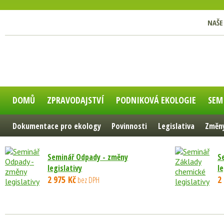
NAŠE
DOMŮ
ZPRAVODAJSTVÍ
PODNIKOVÁ EKOLOGIE
SEM
Dokumentace pro ekology
Povinnosti
Legislativa
Změny
Seminář Odpady - změny
S
legislativy
le
2 975 Kč
2
bez DPH