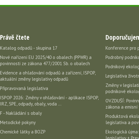
Právě čtete
Doporučuje
Katalog odpadů - skupina 17
Konference pro 
Nové nařízení EU 2025/40 o obalech (PPWR) a
Podrobný podniko
povinnosti ze zákona 477/2001 Sb. o obalech
Podnikový ekolog
Evidence a ohlašování odpadů a zařízení, ISPOP,
Legislativa život
aktuální změny legislativy odpadů
Změny v legislati
Připravovaná legislativa
podnikové ekolog
ISPOP 2026: Změny v ohlašování - aplikace ISPOP,
OVZDUŠÍ: Povinn
IRZ, SPE, odpady, obaly, voda ...
zákona a emisní 
F - Nakládání s obaly
Produktová ekolo
Metodické pokyny
legislativa a po
Chemické látky a BOZP
Ekologická újma:
legislativy + Pr