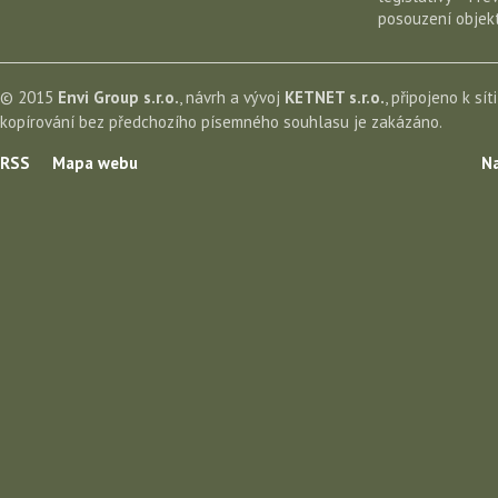
posouzení objekt
© 2015
Envi Group s.r.o.
, návrh a vývoj
KETNET s.r.o.
, připojeno k sít
kopírování bez předchozího písemného souhlasu je zakázáno.
RSS
Mapa webu
Na