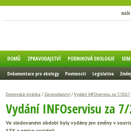
NAŠE
DOMŮ
ZPRAVODAJSTVÍ
PODNIKOVÁ EKOLOGIE
SEM
Dokumentace pro ekology
Povinnosti
Legislativa
Změny
Domovská stránka
/
Zpravodajství
/
Vydání INFOservisu za 7/2017
Vydání INFOservisu za 7
Ve sledovaném období byly vydány jen změny v souvise
STK a emise vozidel).