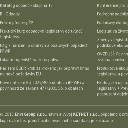
Katalog odpadů - skupina 17
Konference pro 
B - Odpady
Podrobný podniko
Právní předpisy ŽP
Podnikový ekolog
Praktický kurz odpadové legislativy od tvůrců
Legislativa život
legislativy
Změny v legislati
FAQ k nařízení o obalech a obalových odpadech
podnikové ekolog
PPWR
OVZDUŠÍ: Povinn
Lokální topeniště na tuhá paliva
zákona a emisní 
Nařízení EUDR krok za krokem: jak připravit firmu
Produktová ekolo
na nové požadavky EU
legislativa a po
Nové nařízení EU 2025/40 o obalech (PPWR) a
Ekologická újma:
povinnosti ze zákona 477/2001 Sb. o obalech
legislativy + Pr
posouzení objekt
© 2015
Envi Group s.r.o.
, návrh a vývoj
KETNET s.r.o.
, připojeno k sít
kopírování bez předchozího písemného souhlasu je zakázáno.