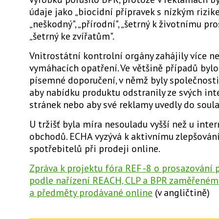
údaje jako „biocidní přípravek s nízkým rizike
„neškodný", „přírodní", „šetrný k životnímu pr
„šetrný ke zvířatům".
Vnitrostátní kontrolní orgány zahájily více n
vymáhacích opatření. Ve většině případů byl
písemné doporučení, v němž byly společnosti
aby nabídku produktu odstranily ze svých in
stránek nebo aby své reklamy uvedly do soula
U tržišť byla míra nesouladu vyšší než u inte
obchodů. ECHA vyzývá k aktivnímu zlepšován
spotřebitelů při prodeji online.
Zpráva k projektu fóra REF -8 o prosazování 
podle nařízení REACH, CLP a BPR zaměřeném 
a předměty prodávané online
(v angličtině)