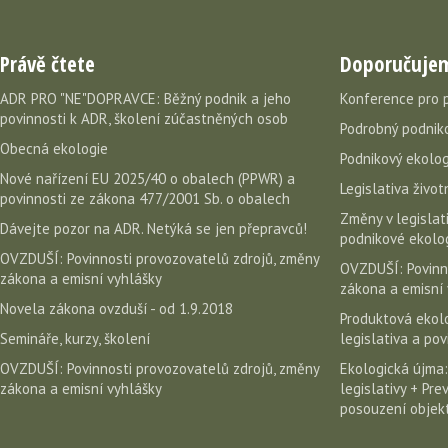
Právě čtete
Doporučuje
ADR PRO "NE"DOPRAVCE: Běžný podnik a jeho
Konference pro 
povinnosti k ADR, školení zúčastněných osob
Podrobný podniko
Obecná ekologie
Podnikový ekolog
Nové nařízení EU 2025/40 o obalech (PPWR) a
Legislativa život
povinnosti ze zákona 477/2001 Sb. o obalech
Změny v legislati
Dávejte pozor na ADR. Netýká se jen přepravců!
podnikové ekolog
OVZDUŠÍ: Povinnosti provozovatelů zdrojů, změny
OVZDUŠÍ: Povinn
zákona a emisní vyhlášky
zákona a emisní 
Novela zákona ovzduší - od 1.9.2018
Produktová ekolo
Semináře, kurzy, školení
legislativa a po
OVZDUŠÍ: Povinnosti provozovatelů zdrojů, změny
Ekologická újma:
zákona a emisní vyhlášky
legislativy + Pr
posouzení objekt