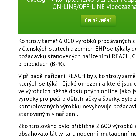
ON-LINE/OFF-LINE videozázn
ÚPLNÉ ZNĚNÍ
Kontroly téměř 6 000 výrobků prodávaných 
v členských státech a zemích EHP se týkaly 
požadavků stanovených nařízeními REACH, C
o biocidech (BPR).
V případě nařízení REACH byly kontroly zaměř
kterých se týká nějaké omezení a které jsou
ve výrobcích běžně dostupných online, jako js
výrobky pro péči o děti, hračky a šperky. Bylo 
kontrolovaných výrobků nevyhovuje požada
stanoveným v nařízení.
Zkontrolováno bylo přibližně 2 600 výrobků 
obsahovalo látky karcinogenní, mutagenní n