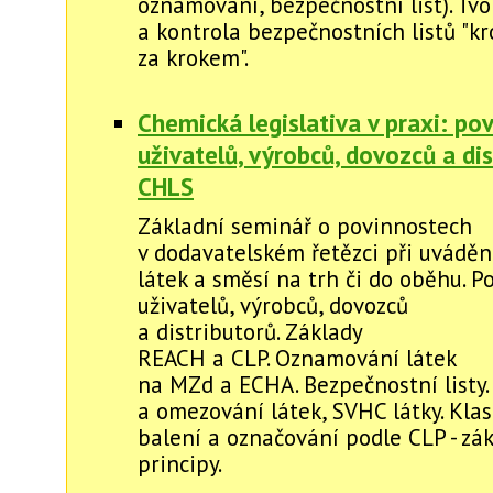
oznamování, bezpečnostní list). Tv
a kontrola bezpečnostních listů "kr
za krokem".
Chemická legislativa v praxi: po
uživatelů, výrobců, dovozců a di
CHLS
Základní seminář o povinnostech
v dodavatelském řetězci při uvádě
látek a směsí na trh či do oběhu. P
uživatelů, výrobců, dovozců
a distributorů. Základy
REACH a CLP. Oznamování látek
na MZd a ECHA. Bezpečnostní listy.
a omezování látek, SVHC látky. Klasi
balení a označování podle CLP - zá
principy.