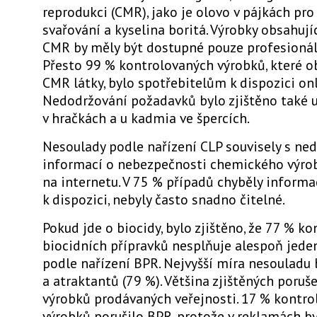
reprodukci (CMR), jako je olovo v pájkách pro
svařování a kyselina boritá. Výrobky obsahují
CMR by měly být dostupné pouze profesionál
Přesto 99 % kontrolovaných výrobků, které o
CMR látky, bylo spotřebitelům k dispozici onl
Nedodržování požadavků bylo zjištěno také u
v hračkách a u kadmia ve špercích.
Nesoulady podle nařízení CLP souvisely s n
informací o nebezpečnosti chemického výro
na internetu. V 75 % případů chyběly informa
k dispozici, nebyly často snadno čitelné.
Pokud jde o biocidy, bylo zjištěno, že 77 % k
biocidních přípravků nesplňuje alespoň jed
podle nařízení BPR. Nejvyšší míra nesouladu 
a atraktantů (79 %). Většina zjištěných poruše
výrobků prodávaných veřejnosti. 17 % kontr
výrobků porušilo BPR, protože v reklamách by