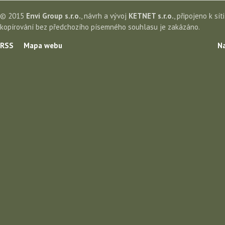
© 2015
Envi Group s.r.o.
, návrh a vývoj
KETNET s.r.o.
, připojeno k sít
kopírování bez předchozího písemného souhlasu je zakázáno.
RSS
Mapa webu
Na