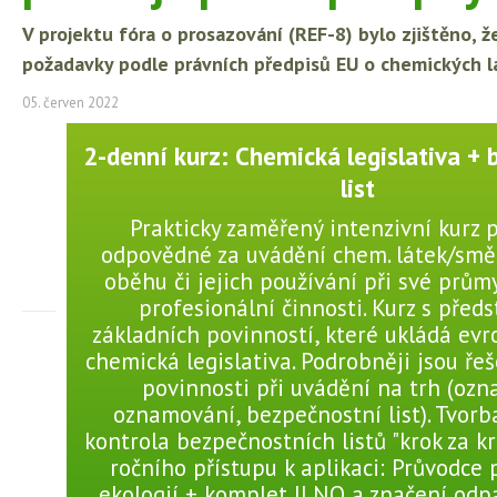
V projektu fóra o prosazování (REF-8) bylo zjištěno,
požadavky podle právních předpisů EU o chemických l
05. červen 2022
2-denní kurz: Chemická legislativa +
list
Prakticky zaměřený intenzivní kurz 
odpovědné za uvádění chem. látek/smě
oběhu či jejich používání při své prů
profesionální činnosti. Kurz s před
základních povinností, které ukládá evr
chemická legislativa. Podrobněji jsou ře
povinnosti při uvádění na trh (ozn
oznamování, bezpečnostní list). Tvorb
kontrola bezpečnostních listů "krok za k
ročního přístupu k aplikaci: Průvodce
ekologií + komplet ILNO a značení odp