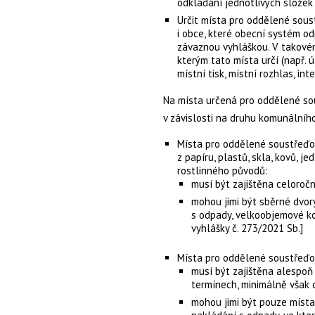
odkládání jednotlivých slože
Určit místa pro oddělené sou
i obce, které obecní systém 
závaznou vyhláškou. V takovém
kterým tato místa určí (např. 
místní tisk, místní rozhlas, inte
Na místa určená pro oddělené so
v závislosti na druhu komunálního
Místa pro oddělené soustřeď
z
papíru
,
plastů
,
skla
,
kovů
,
jed
rostlinného původů
:
musí být zajištěna celoročn
mohou jimi být sběrné dvory
s odpady, velkoobjemové ko
vyhlášky č. 273/2021 Sb.]
Místa pro oddělené soustřeď
musí být zajištěna alespo
termínech, minimálně však 
mohou jimi být pouze míst