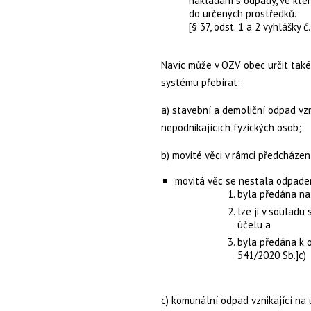
nakládání s odpady, ve kte
do určených prostředků.
[§ 37, odst. 1 a 2 vyhlášky č
Navíc
může
v OZV obec určit také
systému přebírat:
a) stavební a demoliční odpad
vzn
nepodnikajících fyzických osob;
b) movité věci v rámci předcháze
movitá věc se nestala odpad
byla předána na
lze ji v souladu
účelu a
byla předána k o
541/2020 Sb.]c)
c) komunální odpad vznikající na 