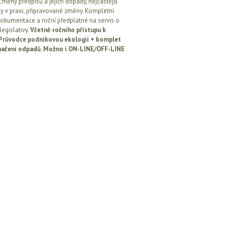
Změny předpisů a jejich dopady, nejčastější
y v praxi, připravované změny. Kompletní
okumentace a roční předplatné na servis o
egislativy.
Včetně ročního přístupu k
: Průvodce podnikovou ekologií + komplet
načení odpadů. Možno i ON-LINE/OFF-LINE