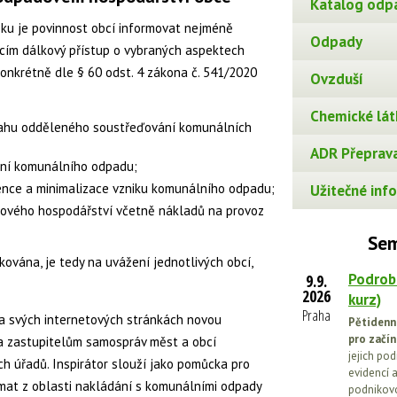
Katalog odp
ku je povinnost obcí
informovat nejméně
Odpady
ím dálkový přístup o vybraných aspektech
Konkrétně dle § 60 odst. 4 zákona č. 541/2020
Ovzduší
Chemické lát
sahu odděleného soustřeďování komunálních
ADR Přeprava
ění komunálního odpadu;
nce a minimalizace vzniku komunálního odpadu;
Užitečné info
dového hospodářství včetně nákladů na provoz
Sem
kována, je tedy na uvážení jednotlivých obcí,
Podrob
9.9.
2026
kurz)
Praha
a svých internetových stránkách novou
Pětidenn
pro začín
na zastupitelům samospráv měst a obcí
jejich po
 úřadů. Inspirátor slouží jako pomůcka pro
evidencí a
émat z oblasti nakládání s komunálními odpady
podnikovo