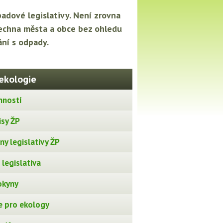
adové legislativy. Není zrovna
všechna města a obce bez ohledu
ání s odpady.
ekologie
nností
isy ŽP
y legislativy ŽP
legislativa
okyny
 pro ekology