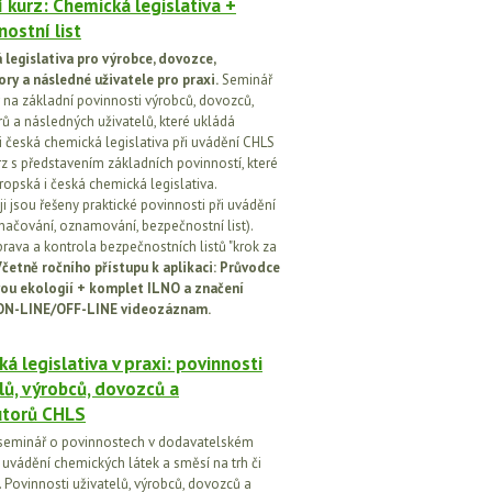
 kurz: Chemická legislativa +
ostní list
legislativa pro výrobce, dovozce,
ory a následné uživatele pro praxi.
Seminář
na základní povinnosti výrobců, dovozců,
rů a následných uživatelů, které ukládá
i česká chemická legislativa při uvádění CHLS
rz s představením základních povinností, které
ropská i česká chemická legislativa.
i jsou řešeny praktické povinnosti při uvádění
značování, oznamování, bezpečnostní list).
prava a kontrola bezpečnostních listů "krok za
četně ročního přístupu k aplikaci: Průvodce
ou ekologií + komplet ILNO a značení
ON-LINE/OFF-LINE videozáznam.
á legislativa v praxi: povinnosti
lů, výrobců, dovozců a
utorů CHLS
seminář o povinnostech v dodavatelském
i uvádění chemických látek a směsí na trh či
 Povinnosti uživatelů, výrobců, dovozců a