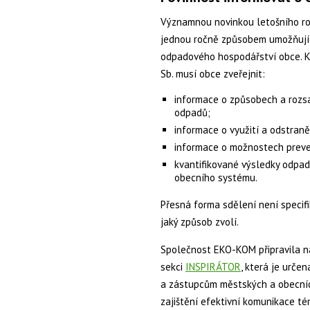
Významnou novinkou letošního ro
jednou ročně způsobem umožňujíc
odpadového hospodářství obce
. 
Sb. musí obce zveřejnit:
informace o způsobech a roz
odpadů;
informace o využití a odstran
informace o možnostech preve
kvantifikované výsledky odpa
obecního systému.
Přesná forma sdělení není specifi
jaký způsob zvolí.
Společnost EKO-KOM připravila n
sekci
INSPIRÁTOR
, která je urče
a zástupcům městských a obecních
zajištění efektivní komunikace t