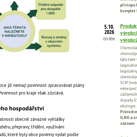
přístupu 
komplet 
Produkt
5.10.
2026
výrobcí
on-line
výrobc
Chemická l
chemickýc
týká také
Legislati
legislati
chemickýc
SCIP. Smě
ce již nemají povinnost zpracovávat plány
nebezpečn
ovinnost pro kraje však zůstává.
zařízeníc
dopady. E
ekologie.
ho hospodářství
Průvodce
ILNO a z
atnosti obecně závazné vyhlášky
záznam.
ěru, přepravy, třídění, využívání
adů
, které byly obce povinny vydat podle