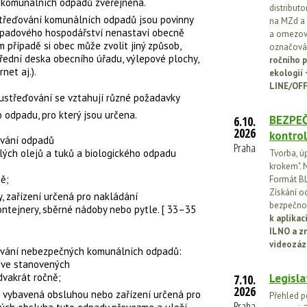
k komunálních odpadů zveřejněna.
distribut
střeďování komunálních odpadů jsou povinny
na MZd a 
odpadového hospodářství nenastaví obecně
a omezován
 případě si obec může zvolit jiný způsob,
označován
úřední deska obecního úřadu, výlepové plochy,
ročního p
rnet aj.).
ekologií
LINE/OFF
ustřeďování se vztahují různé požadavky
 odpadu, pro který jsou určena.
BEZPEČ
6.10.
2026
kontrol
ování odpadů
Praha
lých
olejů
a
tuků
a
biologického odpadu
Tvorba, ú
krokem". N
ě;
Formát BL
Získání o
, zařízení určená pro nakládání
bezpečnos
ntejnery, sběrné nádoby nebo pytle. [ 33–35
k aplika
ILNO a z
videozáz
ování
nebezpečných komunálních odpadů
:
ň ve stanovených
dvakrát ročně;
Legisla
7.10.
2026
a vybavená obsluhou nebo zařízení určená pro
Přehled p
Praha