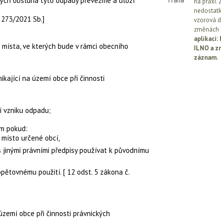
rých obsluha tyto odpady převezme a uloží
na praxi. 
nedostatk
. 273/2021 Sb.]
vzorová d
změnách l
aplikaci
 místa, ve kterých bude v rámci obecního
ILNO a z
záznam.
ikající na území obce při činnosti
ní vzniku odpadu
;
em
pokud:
 místo určené obcí,
 s jinými právními předpisy používat k původnímu
pětovnému použití. [ 12 odst. 5 zákona č.
území obce při činnosti právnických