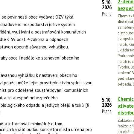
2-denní
5.10.
2026
bezpečn
Praha
Chemická 
 se povinnosti obce vydávat OZV týká,
distribut
odpadového hospodářství
(dříve systém
zaměřený 
řídění, využívání a odstraňování komunálních
distributo
evropská 
odle § 59 odst. 4 zákona o odpadech
na trh. Ku
astaven
obecně závaznou vyhláškou
.
ukládá ev
Podrobněj
 aby obce i nadále ke stanovení obecního
na trh (o
Tvorba, ú
krokem".
V
závaznou vyhlášku k nastavení obecního
podnikov
použít, může jejím prostřednictvím splnit svou
odpadů. 
míst pro oddělené soustřeďování komunálních
mí
, a to alespoň
nebezpečného
Chemick
5.10.
2026
,
biologického odpadu
a
jedlých olejů a tuků
. [§
uživate
Praha
distrib
]
Základní 
ěla informovat minimálně o tom,
řetězci př
ačních kanálů budou konkrétní místa určená pro
do oběhu.