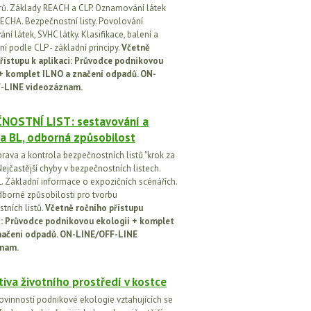
orů. Základy REACH a CLP. Oznamování látek
ECHA. Bezpečnostní listy. Povolování
í látek, SVHC látky. Klasifikace, balení a
í podle CLP - základní principy.
Včetně
řístupu k aplikaci: Průvodce podnikovou
 + komplet ILNO a značení odpadů. ON-
-LINE videozáznam.
NOSTNÍ LIST: sestavování a
a BL, odborná způsobilost
prava a kontrola bezpečnostních listů "krok za
ejčastější chyby v bezpečnostních listech.
. Základní informace o expozičních scénářích.
dborné způsobilosti pro tvorbu
tních listů.
Včetně ročního přístupu
ci: Průvodce podnikovou ekologií + komplet
načení odpadů. ON-LINE/OFF-LINE
nam.
tiva životního prostředí v kostce
ovinností podnikové ekologie vztahujících se