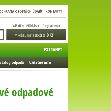
OCHRANA OSOBNÍCH ÚDAJŮ
KONTAKTY
Váš účet:
Přihlásit
|
Registrovat
V košíku máte zboží za
0 Kč
EXTRANET
atalog odpadů
Užitečné info
nové odpadové