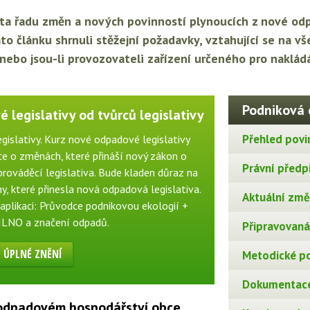
ta řadu změn a nových povinností plynoucích z nové odp
mto článku shrnuli stěžejní požadavky, vztahující se na 
 nebo jsou-li provozovateli zařízení určeného pro naklád
Podniková 
 legislativy od tvůrců legislativy
Přehled povi
gislativy. Kurz nové odpadové legislativy
e o změnách, které přináší nový zákon o
Právní předp
rováděcí legislativa. Bude kladen důraz na
, které přinesla nová odpadová legislativa.
Aktuální změn
aplikaci: Průvodce podnikovou ekologií +
ILNO a značení odpadů.
Připravovaná 
ÚPLNÉ ZNĚNÍ
Metodické p
Dokumentace
 odpadovém hospodářství obce