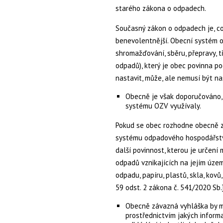
starého zákona o odpadech.
Současný zákon o odpadech je, co
benevolentnější.
Obecní systém 
shromažďování, sběru, přepravy, t
odpadů), který je obec povinna p
nastavit,
může, ale nemusí být n
Obecně je však doporučováno,
systému OZV využívaly.
Pokud se obec rozhodne obecně 
systému odpadového hospodářství 
další povinnost, kterou je
určení 
odpadů vznikajících na jejím úze
odpadu
,
papíru
,
plastů
,
skla
,
kovů
59 odst. 2 zákona č. 541/2020 Sb.
Obecně závazná vyhláška by m
prostřednictvím jakých inform