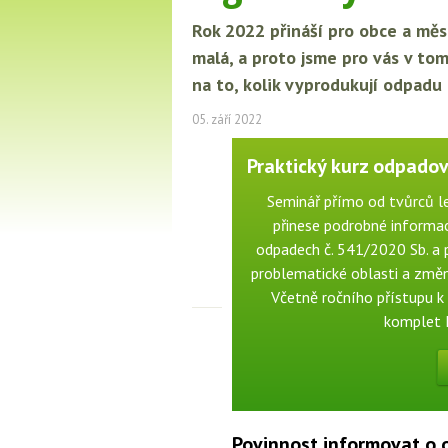
Rok 2022 přináší pro obce a měs
malá, a proto jsme pro vás v to
na to, kolik vyprodukují odpadu
05. září 2022
Praktický kurz odpadové
Seminář přímo od tvůrců le
přinese podrobné informac
odpadech č. 541/2020 Sb. a p
problematické oblasti a změny
Včetně ročního přístupu k 
komplet 
Povinnost informovat o