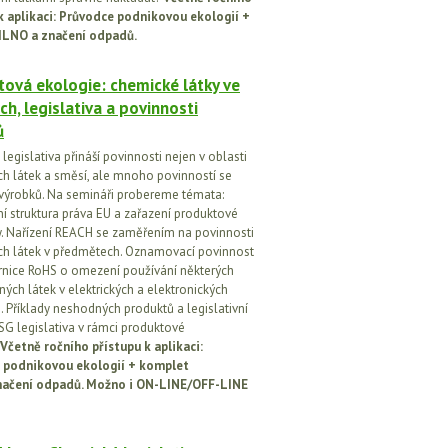
k aplikaci: Průvodce podnikovou ekologií +
ILNO a značení odpadů.
ová ekologie: chemické látky ve
ch, legislativa a povinnosti
ů
egislativa přináší povinnosti nejen v oblasti
h látek a směsí, ale mnoho povinností se
 výrobků. Na semináři probereme témata:
vní struktura práva EU a zařazení produktové
vy. Nařízení REACH se zaměřením na povinnosti
h látek v předmětech. Oznamovací povinnost
rnice RoHS o omezení používání některých
ých látek v elektrických a elektronických
h. Příklady neshodných produktů a legislativní
SG legislativa v rámci produktové
Včetně ročního přístupu k aplikaci:
 podnikovou ekologií + komplet
načení odpadů. Možno i ON-LINE/OFF-LINE