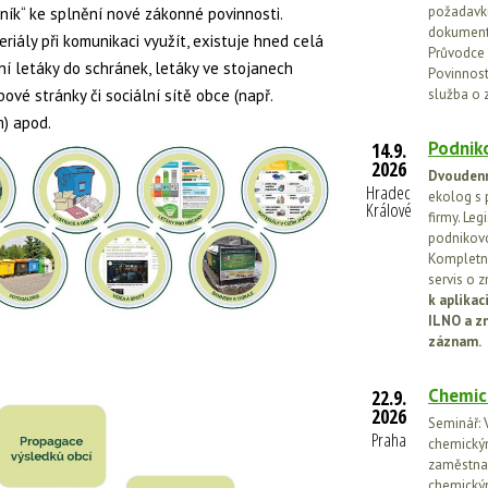
požadavků
ík“ ke splnění nové zákonné povinnosti.
dokumenta
eriály při komunikaci využít, existuje hned celá
Průvodce 
ní letáky do schránek, letáky ve stojanech
Povinnosti
ové stránky či sociální sítě obce (např.
služba o 
) apod.
Podniko
14.9.
2026
Dvoudenn
Hradec
ekolog s 
Králové
firmy. Leg
podnikovo
Kompletní
servis o 
k aplika
ILNO a z
záznam.
Chemic
22.9.
2026
Seminář: V
Praha
chemickými
zaměstnan
chemickým