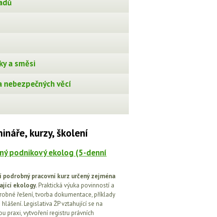
adů
ky a směsi
 nebezpečných věcí
ináře, kurzy, školení
ný podnikový ekolog (5-denní
í podrobný pracovní kurz určený zejména
ající ekology.
Praktická výuka povinností a
drobné řešení, tvorba dokumentace, příklady
 hlášení. Legislativa ŽP vztahující se na
u praxi, vytvoření registru právních