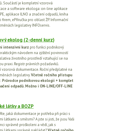
. Součástí je kompletní vzorová
ce a software ekologa: on-line aplikace
PE, aplikace ILNO a značení odpadů, kniha
 firem, ePříručka pro oblast ŽP. Informační
změnách legislativy INFOservis.
vý ekolog (2-denní kurz)
í intenzivní kurz
pro funkci podnikový
praktickým návodem na zjištění povinností
islativa životního prostředí vztahující se na
u praxi. Registr právních požadavků.
 vzorová dokumentace. Roční předplatné na
změnách legislativy.
Včetně ročního přístupu
ci: Průvodce podnikovou ekologií + komplet
načení odpadů. Možno i ON-LINE/OFF-LINE
ké látky a BOZP
íte, jaká dokumentace je potřeba při práci s
 látkami a směsmi? A jste si jisti, že jsou Vaši
ci správně proškoleni a vědí, jak s
i látkami správně nakládat?
Včetně ročního