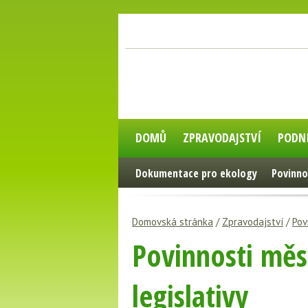
DOMŮ
ZPRAVODAJSTVÍ
PODN
Dokumentace pro ekology
Povinno
Domovská stránka
/
Zpravodajství
/
Pov
Povinnosti měs
legislativy